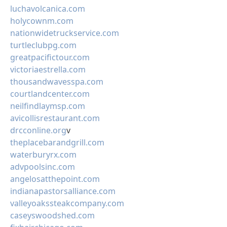
luchavolcanica.com
holycownm.com
nationwidetruckservice.com
turtleclubpg.com
greatpacifictour.com
victoriaestrella.com
thousandwavesspa.com
courtlandcenter.com
neilfindlaymsp.com
avicollisrestaurant.com
drcconline.org
v
theplacebarandgrill.com
waterburyrx.com
advpoolsinc.com
angelosatthepoint.com
indianapastorsalliance.com
valleyoakssteakcompany.com
caseyswoodshed.com