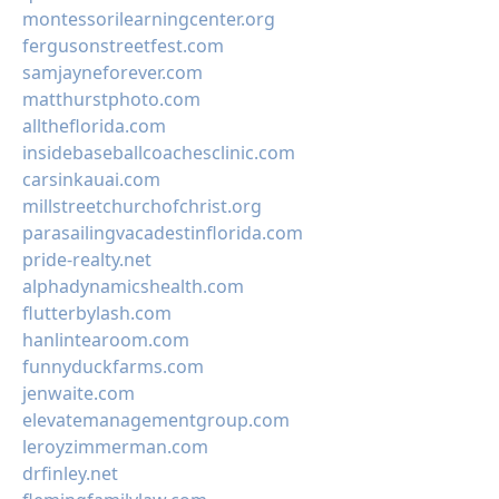
montessorilearningcenter.org
fergusonstreetfest.com
samjayneforever.com
matthurstphoto.com
alltheflorida.com
insidebaseballcoachesclinic.com
carsinkauai.com
millstreetchurchofchrist.org
parasailingvacadestinflorida.com
pride-realty.net
alphadynamicshealth.com
flutterbylash.com
hanlintearoom.com
funnyduckfarms.com
jenwaite.com
elevatemanagementgroup.com
leroyzimmerman.com
drfinley.net