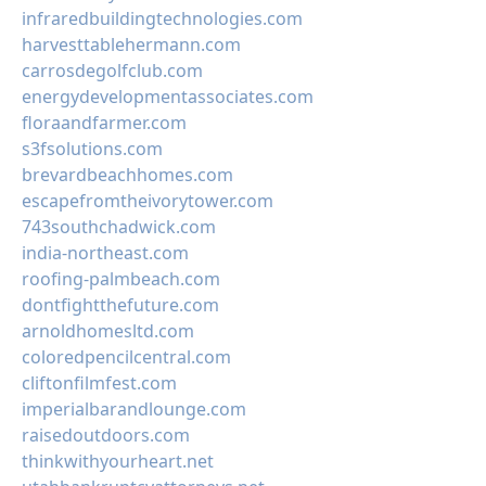
infraredbuildingtechnologies.com
harvesttablehermann.com
carrosdegolfclub.com
energydevelopmentassociates.com
floraandfarmer.com
s3fsolutions.com
brevardbeachhomes.com
escapefromtheivorytower.com
743southchadwick.com
india-northeast.com
roofing-palmbeach.com
dontfightthefuture.com
arnoldhomesltd.com
coloredpencilcentral.com
cliftonfilmfest.com
imperialbarandlounge.com
raisedoutdoors.com
thinkwithyourheart.net