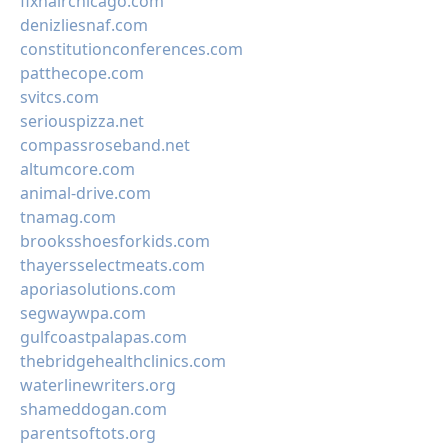
fixhairchicago.com
denizliesnaf.com
constitutionconferences.com
patthecope.com
svitcs.com
seriouspizza.net
compassroseband.net
altumcore.com
animal-drive.com
tnamag.com
brooksshoesforkids.com
thayersselectmeats.com
aporiasolutions.com
segwaywpa.com
gulfcoastpalapas.com
thebridgehealthclinics.com
waterlinewriters.org
shameddogan.com
parentsoftots.org