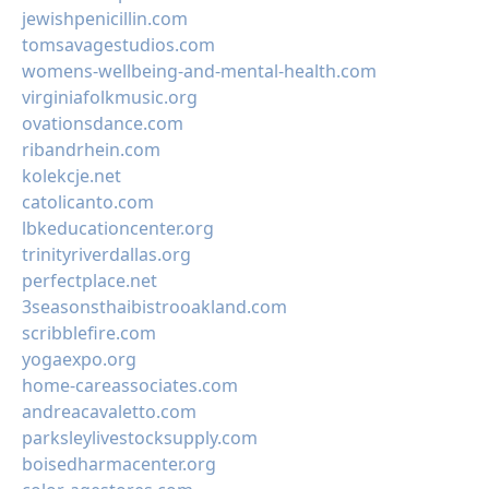
jewishpenicillin.com
tomsavagestudios.com
womens-wellbeing-and-mental-health.com
virginiafolkmusic.org
ovationsdance.com
ribandrhein.com
kolekcje.net
catolicanto.com
lbkeducationcenter.org
trinityriverdallas.org
perfectplace.net
3seasonsthaibistrooakland.com
scribblefire.com
yogaexpo.org
home-careassociates.com
andreacavaletto.com
parksleylivestocksupply.com
boisedharmacenter.org