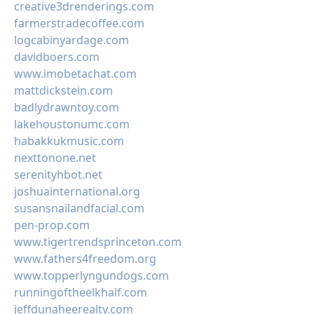
creative3drenderings.com
farmerstradecoffee.com
logcabinyardage.com
davidboers.com
www.imobetachat.com
mattdickstein.com
badlydrawntoy.com
lakehoustonumc.com
habakkukmusic.com
nexttonone.net
serenityhbot.net
joshuainternational.org
susansnailandfacial.com
pen-prop.com
www.tigertrendsprinceton.com
www.fathers4freedom.org
www.topperlyngundogs.com
runningoftheelkhalf.com
jeffdunaheerealty.com