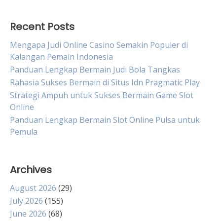
Recent Posts
Mengapa Judi Online Casino Semakin Populer di
Kalangan Pemain Indonesia
Panduan Lengkap Bermain Judi Bola Tangkas
Rahasia Sukses Bermain di Situs Idn Pragmatic Play
Strategi Ampuh untuk Sukses Bermain Game Slot
Online
Panduan Lengkap Bermain Slot Online Pulsa untuk
Pemula
Archives
August 2026
(29)
July 2026
(155)
June 2026
(68)