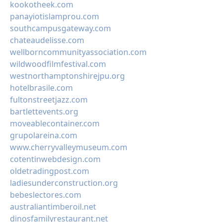
kookotheek.com
panayiotislamprou.com
southcampusgateway.com
chateaudelisse.com
wellborncommunityassociation.com
wildwoodfilmfestival.com
westnorthamptonshirejpu.org
hotelbrasile.com
fultonstreetjazz.com
bartlettevents.org
moveablecontainer.com
grupolareina.com
www.cherryvalleymuseum.com
cotentinwebdesign.com
oldetradingpost.com
ladiesunderconstruction.org
bebeslectores.com
australiantimberoil.net
dinosfamilyrestaurant.net