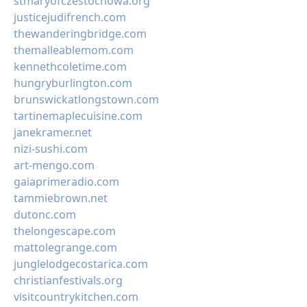
stmaryofczestochowa.org
justicejudifrench.com
thewanderingbridge.com
themalleablemom.com
kennethcoletime.com
hungryburlington.com
brunswickatlongstown.com
tartinemaplecuisine.com
janekramer.net
nizi-sushi.com
art-mengo.com
gaiaprimeradio.com
tammiebrown.net
dutonc.com
thelongescape.com
mattolegrange.com
junglelodgecostarica.com
christianfestivals.org
visitcountrykitchen.com