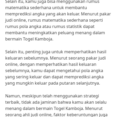
Selain itu, kamu juga bisa menggunakan rumus
matematika sederhana untuk membantu
memprediksi angka yang akan keluar. Menurut pakar
judi online, rumus matematika sederhana seperti
rumus pola angka atau rumus statistik dapat
membantu meningkatkan peluang menang dalam
bermain Togel Kamboja.
Selain itu, penting juga untuk memperhatikan hasil
keluaran sebelumnya. Menurut seorang pakar judi
online, dengan memperhatikan hasil keluaran
sebelumnya, kamu dapat mengetahui pola angka
yang sering keluar dan dapat memprediksi angka
yang mungkin keluar pada putaran selanjutnya.
Namun, meskipun telah menggunakan strategi
terbaik, tidak ada jaminan bahwa kamu akan selalu
menang dalam bermain Togel Kamboja. Menurut
seorang ahli judi online, faktor keberuntungan juga