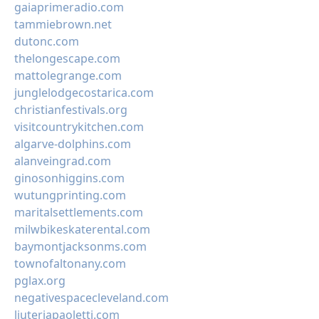
gaiaprimeradio.com
tammiebrown.net
dutonc.com
thelongescape.com
mattolegrange.com
junglelodgecostarica.com
christianfestivals.org
visitcountrykitchen.com
algarve-dolphins.com
alanveingrad.com
ginosonhiggins.com
wutungprinting.com
maritalsettlements.com
milwbikeskaterental.com
baymontjacksonms.com
townofaltonany.com
pglax.org
negativespacecleveland.com
liuteriapaoletti.com