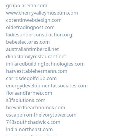
grupolareina.com
www.cherryvalleymuseum.com
cotentinwebdesign.com
oldetradingpost.com
ladiesunderconstruction.org
bebeslectores.com
australiantimberoil.net
dinosfamilyrestaurant.net
infraredbuildingtechnologies.com
harvesttablehermann.com
carrosdegolfclub.com
energydevelopmentassociates.com
floraandfarmer.com
s3fsolutions.com
brevardbeachhomes.com
escapefromtheivorytower.com
743southchadwick.com
india-northeast.com