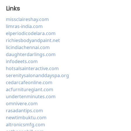
Links
missclaireshay.com
limras-india.com
elperiodicodelara.com
richiesbodyandpaint.net
licindiachennai.com
daughterdarlings.com
infodeets.com
hotsalsainteractive.com
serenitysalonanddayspa.org
cedarcafeonline.com
acfurnituregiant.com
undertenminutes.com
omnivere.com
rasadantips.com
newtimbuktu.com
altronicsmfg.com