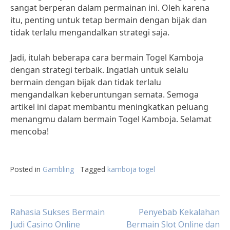
sangat berperan dalam permainan ini. Oleh karena
itu, penting untuk tetap bermain dengan bijak dan
tidak terlalu mengandalkan strategi saja.
Jadi, itulah beberapa cara bermain Togel Kamboja
dengan strategi terbaik. Ingatlah untuk selalu
bermain dengan bijak dan tidak terlalu
mengandalkan keberuntungan semata. Semoga
artikel ini dapat membantu meningkatkan peluang
menangmu dalam bermain Togel Kamboja. Selamat
mencoba!
Posted in
Gambling
Tagged
kamboja togel
Post
Rahasia Sukses Bermain
Penyebab Kekalahan
Judi Casino Online
Bermain Slot Online dan