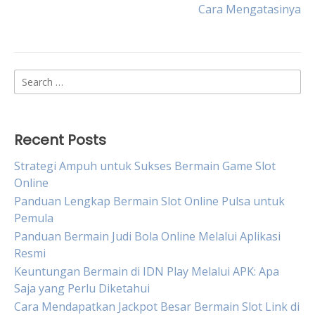
Cara Mengatasinya
navigation
Search
for:
Recent Posts
Strategi Ampuh untuk Sukses Bermain Game Slot
Online
Panduan Lengkap Bermain Slot Online Pulsa untuk
Pemula
Panduan Bermain Judi Bola Online Melalui Aplikasi
Resmi
Keuntungan Bermain di IDN Play Melalui APK: Apa
Saja yang Perlu Diketahui
Cara Mendapatkan Jackpot Besar Bermain Slot Link di