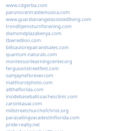
www.cdgerba.com
parunocentraldemusica.com
www.guardianangelassistedliving.com
trondhjemsturnforening.com
diamondplazakenya.com
tbwredlion.com
billsautorepairandsales.com
quantum-naturals.com
montessorilearningcenter.org
fergusonstreetfest.com
samjayneforever.com
matthurstphoto.com
alltheflorida.com
insidebaseballcoachesclinic.com
carsinkauai.com
millstreetchurchofchrist.org
parasailingvacadestinflorida.com
pride-realty.net