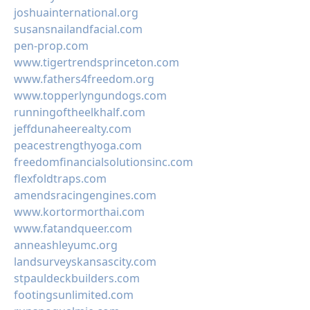
joshuainternational.org
susansnailandfacial.com
pen-prop.com
www.tigertrendsprinceton.com
www.fathers4freedom.org
www.topperlyngundogs.com
runningoftheelkhalf.com
jeffdunaheerealty.com
peacestrengthyoga.com
freedomfinancialsolutionsinc.com
flexfoldtraps.com
amendsracingengines.com
www.kortormorthai.com
www.fatandqueer.com
anneashleyumc.org
landsurveyskansascity.com
stpauldeckbuilders.com
footingsunlimited.com