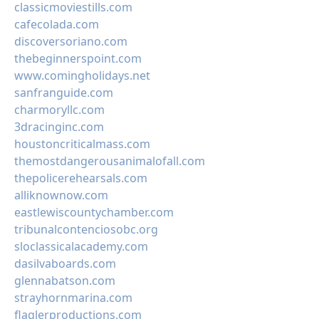
classicmoviestills.com
cafecolada.com
discoversoriano.com
thebeginnerspoint.com
www.comingholidays.net
sanfranguide.com
charmoryllc.com
3dracinginc.com
houstoncriticalmass.com
themostdangerousanimalofall.com
thepolicerehearsals.com
alliknownow.com
eastlewiscountychamber.com
tribunalcontenciosobc.org
sloclassicalacademy.com
dasilvaboards.com
glennabatson.com
strayhornmarina.com
flaglerproductions.com