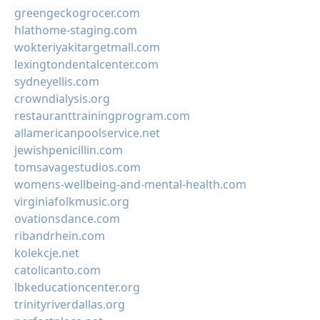
greengeckogrocer.com
hlathome-staging.com
wokteriyakitargetmall.com
lexingtondentalcenter.com
sydneyellis.com
crowndialysis.org
restauranttrainingprogram.com
allamericanpoolservice.net
jewishpenicillin.com
tomsavagestudios.com
womens-wellbeing-and-mental-health.com
virginiafolkmusic.org
ovationsdance.com
ribandrhein.com
kolekcje.net
catolicanto.com
lbkeducationcenter.org
trinityriverdallas.org