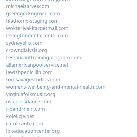
michaelsarver.com
greengeckogrocer.com
hlathome-staging.com
wokteriyakitargetmall.com
lexingtondentalcenter.com
sydneyellis.com
crowndialysis.org
restauranttrainingprogram.com
allamericanpoolservice.net
jewishpenicillin.com
tomsavagestudios.com
womens-wellbeing-and-mental-health.com
virginiafolkmusic.org
ovationsdance.com
ribandrhein.com
kolekcje.net
catolicanto.com
lbkeducationcenter.org