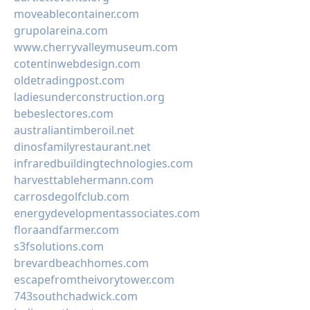
moveablecontainer.com
grupolareina.com
www.cherryvalleymuseum.com
cotentinwebdesign.com
oldetradingpost.com
ladiesunderconstruction.org
bebeslectores.com
australiantimberoil.net
dinosfamilyrestaurant.net
infraredbuildingtechnologies.com
harvesttablehermann.com
carrosdegolfclub.com
energydevelopmentassociates.com
floraandfarmer.com
s3fsolutions.com
brevardbeachhomes.com
escapefromtheivorytower.com
743southchadwick.com