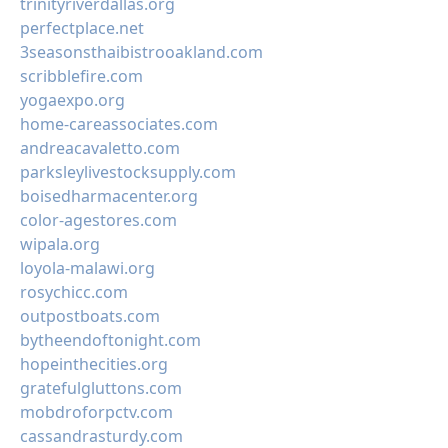
trinityriverdallas.org
perfectplace.net
3seasonsthaibistrooakland.com
scribblefire.com
yogaexpo.org
home-careassociates.com
andreacavaletto.com
parksleylivestocksupply.com
boisedharmacenter.org
color-agestores.com
wipala.org
loyola-malawi.org
rosychicc.com
outpostboats.com
bytheendoftonight.com
hopeinthecities.org
gratefulgluttons.com
mobdroforpctv.com
cassandrasturdy.com