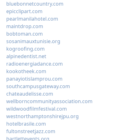
bluebonnetcountry.com
epicclipart.com
pearlmanilahotel.com
maintdrop.com
bobtoman.com
sosanimauxtunisie.org
kogroofing.com
alpinedentist.net
radioenergiadance.com
kookotheek.com
panayiotislamprou.com
southcampusgateway.com
chateaudelisse.com
wellborncommunityassociation.com
wildwoodfilmfestival.com
westnorthamptonshirejpu.org
hotelbrasile.com
fultonstreetjazz.com
bartlettevents.org