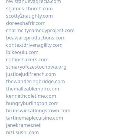
revistanuevagrecia.com
stjames-church.com
scotty2naughty.com
doreeshafrir.com
charmcitycomedyproject.com
beawareproductions.com
contextdrivenagility.com
ibikeoulu.com
coffinshakers.com
stmaryofczestochowa.org
justicejudifrench.com
thewanderingbridge.com
themalleablemom.com
kennethcoletime.com
hungryburlington.com
brunswickatlongstown.com
tartinemaplecuisine.com
janekramer.net
nizi-sushi.com