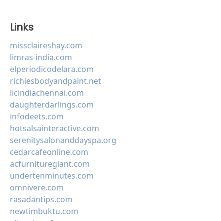
Links
missclaireshay.com
limras-india.com
elperiodicodelara.com
richiesbodyandpaint.net
licindiachennai.com
daughterdarlings.com
infodeets.com
hotsalsainteractive.com
serenitysalonanddayspa.org
cedarcafeonline.com
acfurnituregiant.com
undertenminutes.com
omnivere.com
rasadantips.com
newtimbuktu.com