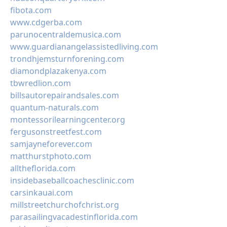
fibota.com
www.cdgerba.com
parunocentraldemusica.com
www.guardianangelassistedliving.com
trondhjemsturnforening.com
diamondplazakenya.com
tbwredlion.com
billsautorepairandsales.com
quantum-naturals.com
montessorilearningcenter.org
fergusonstreetfest.com
samjayneforever.com
matthurstphoto.com
alltheflorida.com
insidebaseballcoachesclinic.com
carsinkauai.com
millstreetchurchofchrist.org
parasailingvacadestinflorida.com