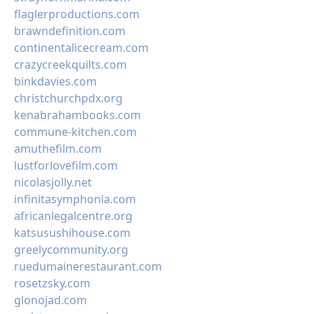
flaglerproductions.com
brawndefinition.com
continentalicecream.com
crazycreekquilts.com
binkdavies.com
christchurchpdx.org
kenabrahambooks.com
commune-kitchen.com
amuthefilm.com
lustforlovefilm.com
nicolasjolly.net
infinitasymphonia.com
africanlegalcentre.org
katsusushihouse.com
greelycommunity.org
ruedumainerestaurant.com
rosetzsky.com
glonojad.com