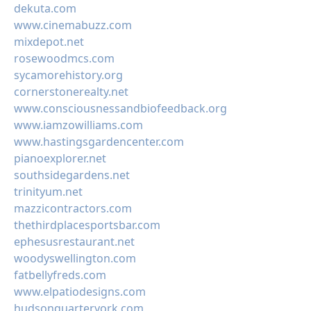
dekuta.com
www.cinemabuzz.com
mixdepot.net
rosewoodmcs.com
sycamorehistory.org
cornerstonerealty.net
www.consciousnessandbiofeedback.org
www.iamzowilliams.com
www.hastingsgardencenter.com
pianoexplorer.net
southsidegardens.net
trinityum.net
mazzicontractors.com
thethirdplacesportsbar.com
ephesusrestaurant.net
woodyswellington.com
fatbellyfreds.com
www.elpatiodesigns.com
hudsonquarteryork.com