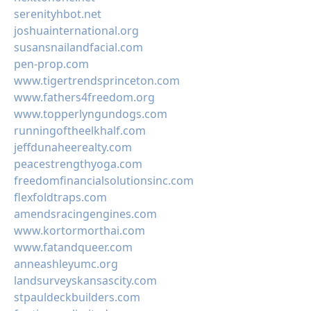
serenityhbot.net
joshuainternational.org
susansnailandfacial.com
pen-prop.com
www.tigertrendsprinceton.com
www.fathers4freedom.org
www.topperlyngundogs.com
runningoftheelkhalf.com
jeffdunaheerealty.com
peacestrengthyoga.com
freedomfinancialsolutionsinc.com
flexfoldtraps.com
amendsracingengines.com
www.kortormorthai.com
www.fatandqueer.com
anneashleyumc.org
landsurveyskansascity.com
stpauldeckbuilders.com