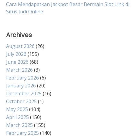
Cara Mendapatkan Jackpot Besar Bermain Slot Link di
Situs Judi Online
Archives
August 2026
(26)
July 2026
(155)
June 2026
(68)
March 2026
(3)
February 2026
(6)
January 2026
(20)
December 2025
(16)
October 2025
(1)
May 2025
(104)
April 2025
(150)
March 2025
(155)
February 2025
(140)