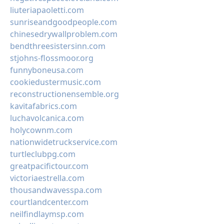
liuteriapaoletti.com
sunriseandgoodpeople.com
chinesedrywallproblem.com
bendthreesistersinn.com
stjohns-flossmoor.org
funnyboneusa.com
cookiedustermusic.com
reconstructionensemble.org
kavitafabrics.com
luchavolcanica.com
holycownm.com
nationwidetruckservice.com
turtleclubpg.com
greatpacifictour.com
victoriaestrella.com
thousandwavesspa.com
courtlandcenter.com
neilfindlaymsp.com