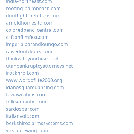
india-northeast.com
roofing-palmbeach.com
dontfightthefuture.com
arnoldhomesltd.com
coloredpencilcentral.com
cliftonfilmfest.com
imperialbarandlounge.com
raisedoutdoors.com
thinkwithyourheart.net
utahbankruptcyattorneys.net
irocknroll.com
www.wordoflife2000.org
idahosquaredancing.com
tawawcabins.com
folksemantic.com
sardosbar.com
italianvolt.com
berkshirealarmssystems.com
vizslabrewing.com