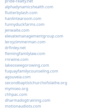
pride-realty.net
alphadynamicshealth.com
flutterbylash.com
hanlintearoom.com
funnyduckfarms.com
jenwaite.com
elevatemanagementgroup.com
leroyzimmerman.com
drfinley.net
flemingfamilylaw.com
rnrwine.com
lakeoswegorowing.com
fuquayfamilycounseling.com
agouveia.com
secondbaptistchurchofolathe.org
mymseo.org
chhpac.com
dharmadogtraining.com
motionaudiotx.com