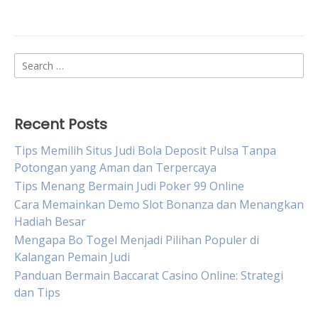
navigation
Search
for:
Recent Posts
Tips Memilih Situs Judi Bola Deposit Pulsa Tanpa
Potongan yang Aman dan Terpercaya
Tips Menang Bermain Judi Poker 99 Online
Cara Memainkan Demo Slot Bonanza dan Menangkan
Hadiah Besar
Mengapa Bo Togel Menjadi Pilihan Populer di
Kalangan Pemain Judi
Panduan Bermain Baccarat Casino Online: Strategi
dan Tips