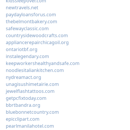
kidssleepover.com
newtravels.net
paydayloansforus.com
thebelmontbakery.com
safewayclassic.com
countrysidewoodcrafts.com
appliancerepairchicagoil.org
ontariotbf.org
instalegendary.com
keepworkershealthyandsafe.com
noodlesitaliankitchen.com
nydreamact.org
unagisushimetairie.com
jewelflashtattoos.com
getpcfixtoday.com
bbrtbandra.org
bluebonnetcountry.com
epicclipart.com
pearlmanilahotel.com