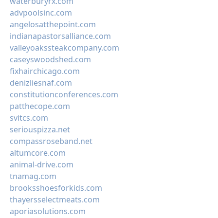
waterburyrx.com
advpoolsinc.com
angelosatthepoint.com
indianapastorsalliance.com
valleyoakssteakcompany.com
caseyswoodshed.com
fixhairchicago.com
denizliesnaf.com
constitutionconferences.com
patthecope.com
svitcs.com
seriouspizza.net
compassroseband.net
altumcore.com
animal-drive.com
tnamag.com
brooksshoesforkids.com
thayersselectmeats.com
aporiasolutions.com