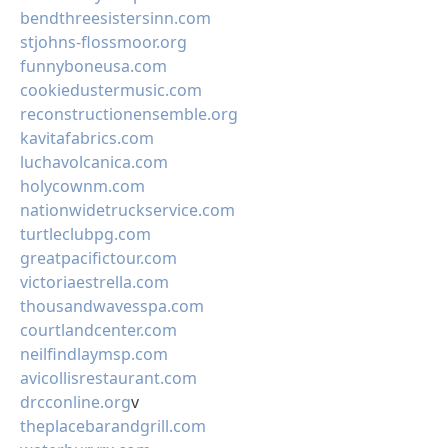
bendthreesistersinn.com
stjohns-flossmoor.org
funnyboneusa.com
cookiedustermusic.com
reconstructionensemble.org
kavitafabrics.com
luchavolcanica.com
holycownm.com
nationwidetruckservice.com
turtleclubpg.com
greatpacifictour.com
victoriaestrella.com
thousandwavesspa.com
courtlandcenter.com
neilfindlaymsp.com
avicollisrestaurant.com
drcconline.org
v
theplacebarandgrill.com