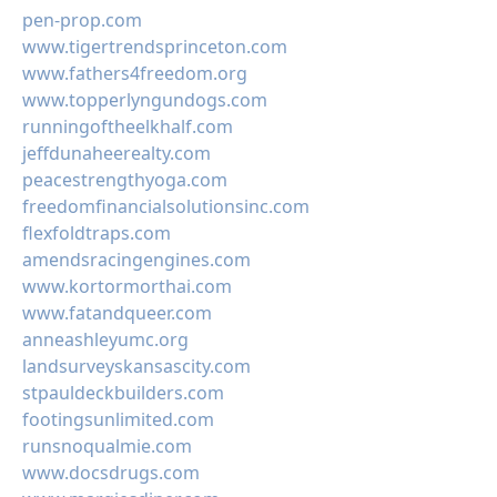
pen-prop.com
www.tigertrendsprinceton.com
www.fathers4freedom.org
www.topperlyngundogs.com
runningoftheelkhalf.com
jeffdunaheerealty.com
peacestrengthyoga.com
freedomfinancialsolutionsinc.com
flexfoldtraps.com
amendsracingengines.com
www.kortormorthai.com
www.fatandqueer.com
anneashleyumc.org
landsurveyskansascity.com
stpauldeckbuilders.com
footingsunlimited.com
runsnoqualmie.com
www.docsdrugs.com