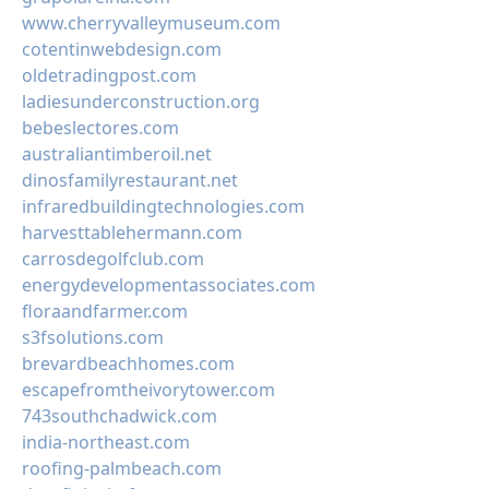
www.cherryvalleymuseum.com
cotentinwebdesign.com
oldetradingpost.com
ladiesunderconstruction.org
bebeslectores.com
australiantimberoil.net
dinosfamilyrestaurant.net
infraredbuildingtechnologies.com
harvesttablehermann.com
carrosdegolfclub.com
energydevelopmentassociates.com
floraandfarmer.com
s3fsolutions.com
brevardbeachhomes.com
escapefromtheivorytower.com
743southchadwick.com
india-northeast.com
roofing-palmbeach.com