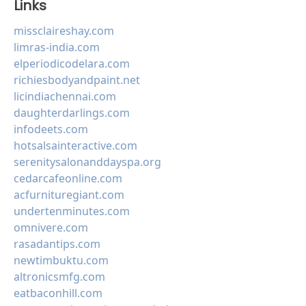
Links
missclaireshay.com
limras-india.com
elperiodicodelara.com
richiesbodyandpaint.net
licindiachennai.com
daughterdarlings.com
infodeets.com
hotsalsainteractive.com
serenitysalonanddayspa.org
cedarcafeonline.com
acfurnituregiant.com
undertenminutes.com
omnivere.com
rasadantips.com
newtimbuktu.com
altronicsmfg.com
eatbaconhill.com