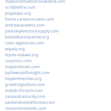
3seasonsthaibistrooakland.com
scribblefire.com
yogaexpo.org
home-careassociates.com
andreacavaletto.com
parksleylivestocksupply.com
boisedharmacenter.org
color-agestores.com
wipala.org
loyola-malawi.org
rosychicc.com
outpostboats.com
bytheendoftonight.com
hopeinthecities.org
gratefulgluttons.com
mobdroforpctv.com
cassandrasturdy.com
sanbenitoolivefestival.com
classicmoviestills.com