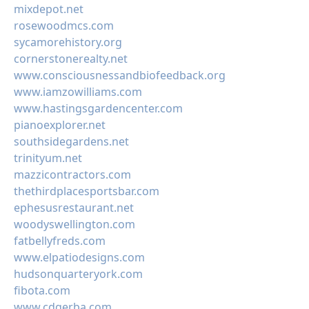
mixdepot.net
rosewoodmcs.com
sycamorehistory.org
cornerstonerealty.net
www.consciousnessandbiofeedback.org
www.iamzowilliams.com
www.hastingsgardencenter.com
pianoexplorer.net
southsidegardens.net
trinityum.net
mazzicontractors.com
thethirdplacesportsbar.com
ephesusrestaurant.net
woodyswellington.com
fatbellyfreds.com
www.elpatiodesigns.com
hudsonquarteryork.com
fibota.com
www.cdgerba.com