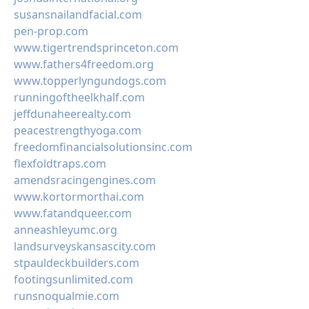
susansnailandfacial.com
pen-prop.com
www.tigertrendsprinceton.com
www.fathers4freedom.org
www.topperlyngundogs.com
runningoftheelkhalf.com
jeffdunaheerealty.com
peacestrengthyoga.com
freedomfinancialsolutionsinc.com
flexfoldtraps.com
amendsracingengines.com
www.kortormorthai.com
www.fatandqueer.com
anneashleyumc.org
landsurveyskansascity.com
stpauldeckbuilders.com
footingsunlimited.com
runsnoqualmie.com