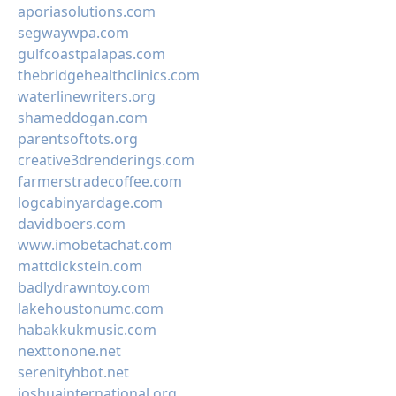
aporiasolutions.com
segwaywpa.com
gulfcoastpalapas.com
thebridgehealthclinics.com
waterlinewriters.org
shameddogan.com
parentsoftots.org
creative3drenderings.com
farmerstradecoffee.com
logcabinyardage.com
davidboers.com
www.imobetachat.com
mattdickstein.com
badlydrawntoy.com
lakehoustonumc.com
habakkukmusic.com
nexttonone.net
serenityhbot.net
joshuainternational.org