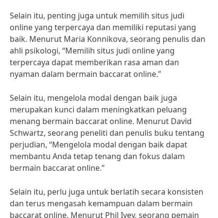
Selain itu, penting juga untuk memilih situs judi
online yang terpercaya dan memiliki reputasi yang
baik. Menurut Maria Konnikova, seorang penulis dan
ahli psikologi, “Memilih situs judi online yang
terpercaya dapat memberikan rasa aman dan
nyaman dalam bermain baccarat online.”
Selain itu, mengelola modal dengan baik juga
merupakan kunci dalam meningkatkan peluang
menang bermain baccarat online. Menurut David
Schwartz, seorang peneliti dan penulis buku tentang
perjudian, “Mengelola modal dengan baik dapat
membantu Anda tetap tenang dan fokus dalam
bermain baccarat online.”
Selain itu, perlu juga untuk berlatih secara konsisten
dan terus mengasah kemampuan dalam bermain
baccarat online. Menurut Phil Ivey, seorang pemain