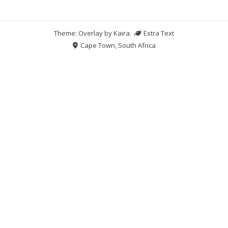
Theme: Overlay by
Kaira
.
Extra Text
Cape Town, South Africa