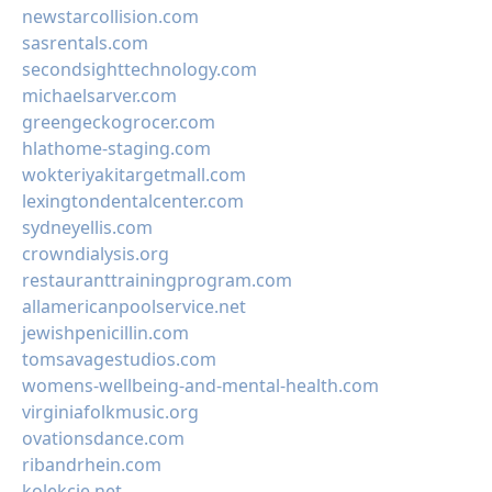
newstarcollision.com
sasrentals.com
secondsighttechnology.com
michaelsarver.com
greengeckogrocer.com
hlathome-staging.com
wokteriyakitargetmall.com
lexingtondentalcenter.com
sydneyellis.com
crowndialysis.org
restauranttrainingprogram.com
allamericanpoolservice.net
jewishpenicillin.com
tomsavagestudios.com
womens-wellbeing-and-mental-health.com
virginiafolkmusic.org
ovationsdance.com
ribandrhein.com
kolekcje.net