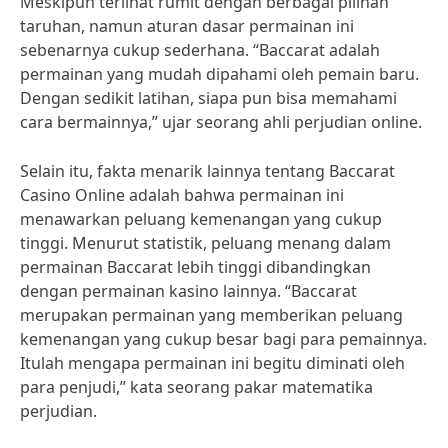
Meskipun terlihat rumit dengan berbagai pilihan
taruhan, namun aturan dasar permainan ini
sebenarnya cukup sederhana. “Baccarat adalah
permainan yang mudah dipahami oleh pemain baru.
Dengan sedikit latihan, siapa pun bisa memahami
cara bermainnya,” ujar seorang ahli perjudian online.
Selain itu, fakta menarik lainnya tentang Baccarat
Casino Online adalah bahwa permainan ini
menawarkan peluang kemenangan yang cukup
tinggi. Menurut statistik, peluang menang dalam
permainan Baccarat lebih tinggi dibandingkan
dengan permainan kasino lainnya. “Baccarat
merupakan permainan yang memberikan peluang
kemenangan yang cukup besar bagi para pemainnya.
Itulah mengapa permainan ini begitu diminati oleh
para penjudi,” kata seorang pakar matematika
perjudian.