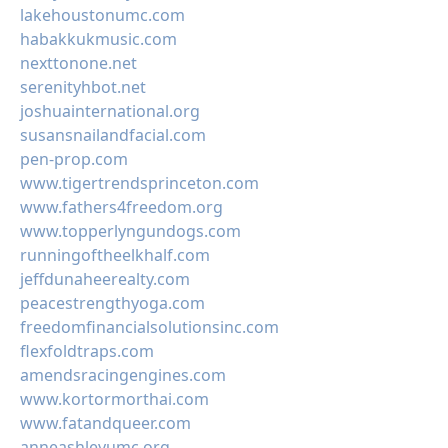
lakehoustonumc.com
habakkukmusic.com
nexttonone.net
serenityhbot.net
joshuainternational.org
susansnailandfacial.com
pen-prop.com
www.tigertrendsprinceton.com
www.fathers4freedom.org
www.topperlyngundogs.com
runningoftheelkhalf.com
jeffdunaheerealty.com
peacestrengthyoga.com
freedomfinancialsolutionsinc.com
flexfoldtraps.com
amendsracingengines.com
www.kortormorthai.com
www.fatandqueer.com
anneashleyumc.org