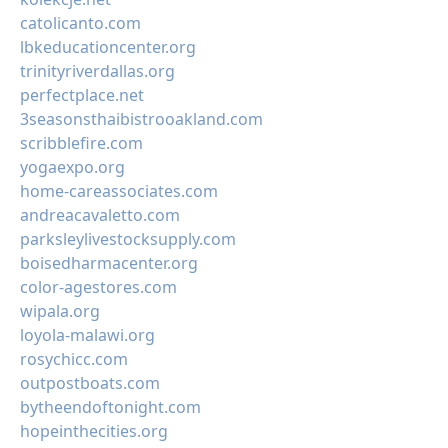
catolicanto.com
lbkeducationcenter.org
trinityriverdallas.org
perfectplace.net
3seasonsthaibistrooakland.com
scribblefire.com
yogaexpo.org
home-careassociates.com
andreacavaletto.com
parksleylivestocksupply.com
boisedharmacenter.org
color-agestores.com
wipala.org
loyola-malawi.org
rosychicc.com
outpostboats.com
bytheendoftonight.com
hopeinthecities.org