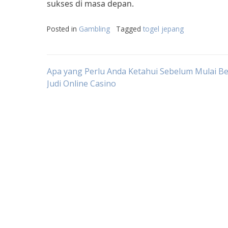
sukses di masa depan.
Posted in
Gambling
Tagged
togel jepang
Post
Apa yang Perlu Anda Ketahui Sebelum Mulai B
Judi Online Casino
navigation