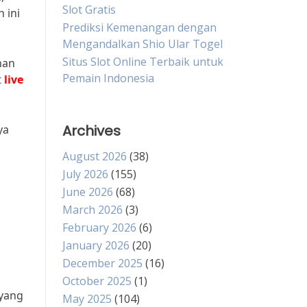
Slot Gratis
 ini
Prediksi Kemenangan dengan
Mengandalkan Shio Ular Togel
Situs Slot Online Terbaik untuk
han
Pemain Indonesia
t
live
Archives
ya
August 2026
(38)
July 2026
(155)
June 2026
(68)
March 2026
(3)
February 2026
(6)
January 2026
(20)
December 2025
(16)
October 2025
(1)
 yang
May 2025
(104)