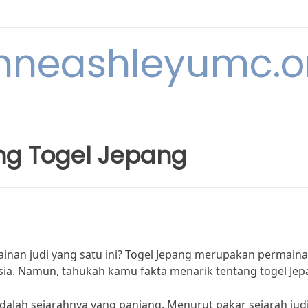
nneashleyumc.o
ng Togel Jepang
ainan judi yang satu ini? Togel Jepang merupakan permain
esia. Namun, tahukah kamu fakta menarik tentang togel Je
dalah sejarahnya yang panjang. Menurut pakar sejarah judi