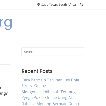
Cape Town, South Africa
rg
Search
for:
Recent Posts
Cara Bermain Taruhan Judi Bola
Secara Online
an
Mengenal Lebih Jauh Tentang
pang?
Zynga Poker Online Uang Asli
Rahasia Menang Bermain Demo
,