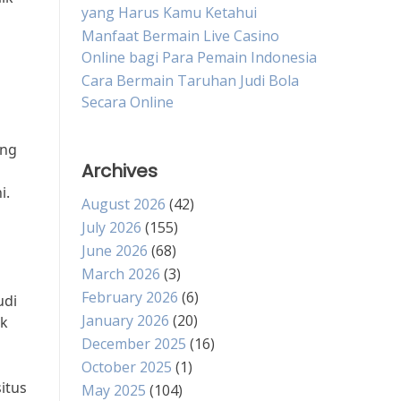
yang Harus Kamu Ketahui
Manfaat Bermain Live Casino
Online bagi Para Pemain Indonesia
Cara Bermain Taruhan Judi Bola
Secara Online
ang
Archives
i.
August 2026
(42)
n
July 2026
(155)
June 2026
(68)
March 2026
(3)
February 2026
(6)
udi
January 2026
(20)
ik
December 2025
(16)
October 2025
(1)
itus
May 2025
(104)