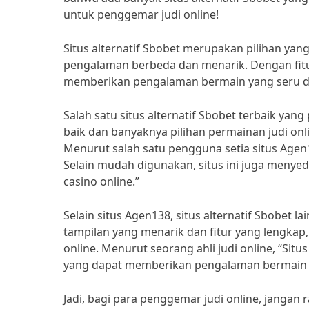
untuk penggemar judi online!
Situs alternatif Sbobet merupakan pilihan yan
pengalaman berbeda dan menarik. Dengan fitur 
memberikan pengalaman bermain yang seru 
Salah satu situs alternatif Sbobet terbaik ya
baik dan banyaknya pilihan permainan judi onlin
Menurut salah satu pengguna setia situs Agen13
Selain mudah digunakan, situs ini juga menye
casino online.”
Selain situs Agen138, situs alternatif Sbobet 
tampilan yang menarik dan fitur yang lengkap, 
online. Menurut seorang ahli judi online, “Situ
yang dapat memberikan pengalaman bermain j
Jadi, bagi para penggemar judi online, jangan 