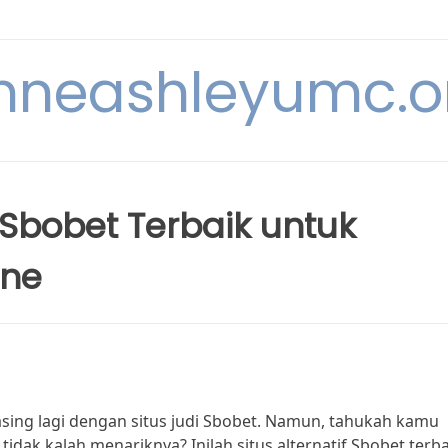
nneashleyumc.o
f Sbobet Terbaik untuk
ine
asing lagi dengan situs judi Sbobet. Namun, tahukah kamu
tidak kalah menariknya? Inilah situs alternatif Sbobet terba