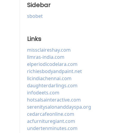
Sidebar
sbobet
Links
missclaireshay.com
limras-india.com
elperiodicodelara.com
richiesbodyandpaint.net
licindiachennai.com
daughterdarlings.com
infodeets.com
hotsalsainteractive.com
serenitysalonanddayspa.org
cedarcafeonline.com
acfurnituregiant.com
undertenminutes.com