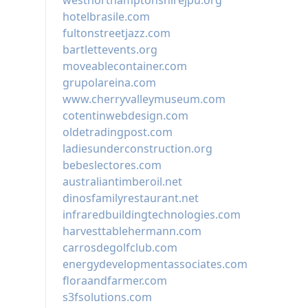
westnorthamptonshirejpu.org
hotelbrasile.com
fultonstreetjazz.com
bartlettevents.org
moveablecontainer.com
grupolareina.com
www.cherryvalleymuseum.com
cotentinwebdesign.com
oldetradingpost.com
ladiesunderconstruction.org
bebeslectores.com
australiantimberoil.net
dinosfamilyrestaurant.net
infraredbuildingtechnologies.com
harvesttablehermann.com
carrosdegolfclub.com
energydevelopmentassociates.com
floraandfarmer.com
s3fsolutions.com