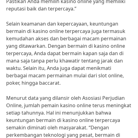
Pastikan Anda memilih kasino online yang memiliki
reputasi baik dan terpercaya.”
Selain keamanan dan kepercayaan, keuntungan
bermain di kasino online terpercaya juga termasuk
kemudahan akses dan berbagai macam permainan
yang ditawarkan. Dengan bermain di kasino online
terpercaya, Anda dapat bermain kapan saja dan di
mana saja tanpa perlu khawatir tentang jarak dan
waktu. Selain itu, Anda juga dapat menikmati
berbagai macam permainan mulai dari slot online,
poker, hingga baccarat.
Menurut data yang dilansir oleh Asosiasi Perjudian
Online, jumlah pemain kasino online terus meningkat
setiap tahunnya. Hal ini menunjukkan bahwa
keuntungan bermain di kasino online terpercaya
semakin diminati oleh masyarakat. “Dengan
perkembangan teknologi yang pesat, bermain di