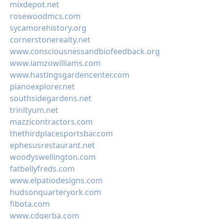
mixdepot.net
rosewoodmcs.com
sycamorehistory.org
cornerstonerealty.net
www.consciousnessandbiofeedback.org
www.iamzowilliams.com
www.hastingsgardencenter.com
pianoexplorer.net
southsidegardens.net
trinityum.net
mazzicontractors.com
thethirdplacesportsbar.com
ephesusrestaurant.net
woodyswellington.com
fatbellyfreds.com
www.elpatiodesigns.com
hudsonquarteryork.com
fibota.com
www.cdgerba.com