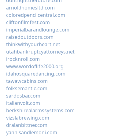
dontfightthefuture.com
arnoldhomesltd.com
coloredpencilcentral.com
cliftonfilmfest.com
imperialbarandlounge.com
raisedoutdoors.com
thinkwithyourheart.net
utahbankruptcyattorneys.net
irocknroll.com
www.wordoflife2000.org
idahosquaredancing.com
tawawcabins.com
folksemantic.com
sardosbar.com
italianvolt.com
berkshirealarmssystems.com
vizslabrewing.com
dralanbittner.com
yannisandlemoni.com