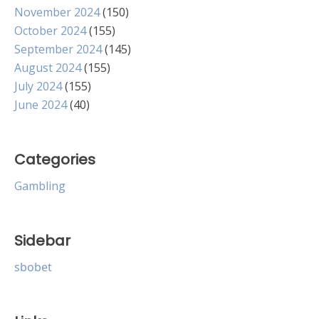
November 2024
(150)
October 2024
(155)
September 2024
(145)
August 2024
(155)
July 2024
(155)
June 2024
(40)
Categories
Gambling
Sidebar
sbobet