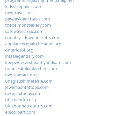
programmingassignmentshelp.net
kidssleepover.com
newtravels.net
paydayloansforus.com
thebelmontbakery.com
safewayclassic.com
countrysidewoodcrafts.com
appliancerepairchicagoil.org
ontariotbf.org
instalegendary.com
keepworkershealthyandsafe.com
noodlesitaliankitchen.com
nydreamact.org
unagisushimetairie.com
jewelflashtattoos.com
getpcfixtoday.com
bbrtbandra.org
bluebonnetcountry.com
epicclipart.com