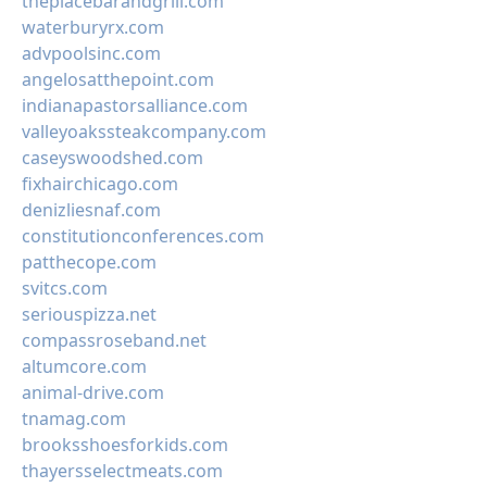
theplacebarandgrill.com
waterburyrx.com
advpoolsinc.com
angelosatthepoint.com
indianapastorsalliance.com
valleyoakssteakcompany.com
caseyswoodshed.com
fixhairchicago.com
denizliesnaf.com
constitutionconferences.com
patthecope.com
svitcs.com
seriouspizza.net
compassroseband.net
altumcore.com
animal-drive.com
tnamag.com
brooksshoesforkids.com
thayersselectmeats.com