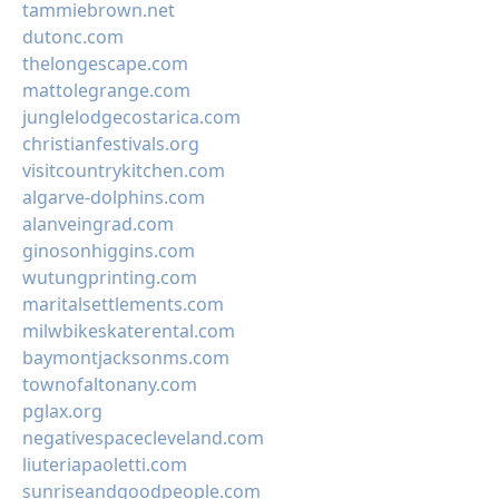
tammiebrown.net
dutonc.com
thelongescape.com
mattolegrange.com
junglelodgecostarica.com
christianfestivals.org
visitcountrykitchen.com
algarve-dolphins.com
alanveingrad.com
ginosonhiggins.com
wutungprinting.com
maritalsettlements.com
milwbikeskaterental.com
baymontjacksonms.com
townofaltonany.com
pglax.org
negativespacecleveland.com
liuteriapaoletti.com
sunriseandgoodpeople.com