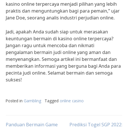
kasino online terpercaya menjadi pilihan yang lebih
praktis dan menguntungkan bagi para pemain,” ujar
Jane Doe, seorang analis industri perjudian online.
Jadi, apakah Anda sudah siap untuk merasakan
keuntungan bermain di kasino online terpercaya?
Jangan ragu untuk mencoba dan nikmati
pengalaman bermain judi online yang aman dan
menyenangkan. Semoga artikel ini bermanfaat dan
memberikan informasi yang berguna bagi Anda para
pecinta judi online. Selamat bermain dan semoga
sukses!
Posted in
Gambling
Tagged
online casino
Post
Panduan Bermain Game
Prediksi Togel SGP 2022: