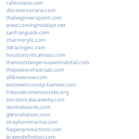
cafecolada.com
discoversoriano.com
thebeginnerspoint.com
www.comingholidays.net
sanfranguide.com
charmoryllc.com
3dracinginc.com
houstoncriticalmass.com
themostdangerousanimalofall.com
thepolicerehearsals.com
alliknownow.com
eastlewiscountychamber.com
tribunalcontenciosobc.org
sloclassicalacademy.com
dasilvaboards.com
glennabatson.com
strayhornmarina.com
flaglerproductions.com
brawndefinition.com