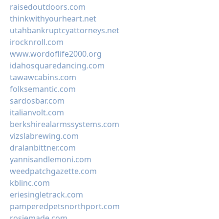
raisedoutdoors.com
thinkwithyourheart.net
utahbankruptcyattorneys.net
irocknroll.com
www.wordoflife2000.org
idahosquaredancing.com
tawawcabins.com
folksemantic.com
sardosbar.com
italianvolt.com
berkshirealarmssystems.com
vizslabrewing.com
dralanbittner.com
yannisandlemoni.com
weedpatchgazette.com
kblinc.com
eriesingletrack.com
pamperedpetsnorthport.com
rosiemade.com