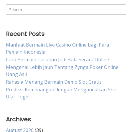
Search
for:
Recent Posts
Manfaat Bermain Live Casino Online bagi Para
Pemain Indonesia
Cara Bermain Taruhan Judi Bola Secara Online
Mengenal Lebih Jauh Tentang Zynga Poker Online
Uang Asli
Rahasia Menang Bermain Demo Slot Gratis
Prediksi Kemenangan dengan Mengandalkan Shio
Ular Togel
Archives
August 2026
(39)