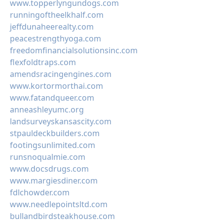
www.topperlyngundogs.com
runningoftheelkhalf.com
jeffdunaheerealty.com
peacestrengthyoga.com
freedomfinancialsolutionsinc.com
flexfoldtraps.com
amendsracingengines.com
www.kortormorthai.com
www.fatandqueer.com
anneashleyumc.org
landsurveyskansascity.com
stpauldeckbuilders.com
footingsunlimited.com
runsnoqualmie.com
www.docsdrugs.com
www.margiesdiner.com
fdlchowder.com
www.needlepointsltd.com
bullandbirdsteakhouse.com