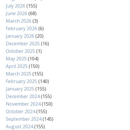
July 2026
(155)
June 2026
(68)
March 2026
(3)
February 2026
(6)
January 2026
(20)
December 2025
(16)
October 2025
(1)
May 2025
(104)
April 2025
(150)
March 2025
(155)
February 2025
(140)
January 2025
(155)
December 2024
(155)
November 2024
(150)
October 2024
(155)
September 2024
(145)
August 2024
(155)