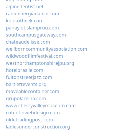
alpinedentist.net
radioenergiadance.com
kookotheek.com
panayiotislamprou.com
southcampusgateway.com
chateaudelisse.com
wellborncommunityassociation.com
wildwoodfilmfestival.com
westnorthamptonshirejpu.org
hotelbrasile.com
fultonstreetjazz.com
bartlettevents.org
moveablecontainer.com
grupolareina.com
www.cherryvalleymuseum.com
cotentinwebdesign.com
oldetradingpost.com
ladiesunderconstruction.org