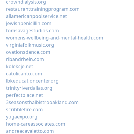
crowndialysis.org
restauranttrainingprogram.com
allamericanpoolservice.net
jewishpenicillin.com
tomsavagestudios.com
womens-wellbeing-and-mental-health.com
virginiafolkmusic.org
ovationsdance.com
ribandrhein.com
kolekcje.net
catolicanto.com
lbkeducationcenter.org
trinityriverdallas.org
perfectplace.net
3seasonsthaibistrooakland.com
scribblefire.com
yogaexpo.org
home-careassociates.com
andreacavaletto.com