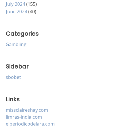
July 2024
(155)
June 2024
(40)
Categories
Gambling
Sidebar
sbobet
Links
missclaireshay.com
limras-india.com
elperiodicodelara.com