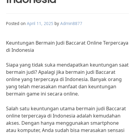
Posted on
April 11, 2025
by
Admin8877
Keuntungan Bermain Judi Baccarat Online Terpercaya
di Indonesia
Siapa yang tidak suka mendapatkan keuntungan saat
bermain judi? Apalagi jika bermain judi Baccarat
online yang terpercaya di Indonesia. Banyak orang
yang telah merasakan manfaat dan keuntungan
bermain game ini secara online.
Salah satu keuntungan utama bermain judi Baccarat
online terpercaya di Indonesia adalah kemudahan
akses. Dengan hanya menggunakan smartphone
atau komputer, Anda sudah bisa merasakan sensasi