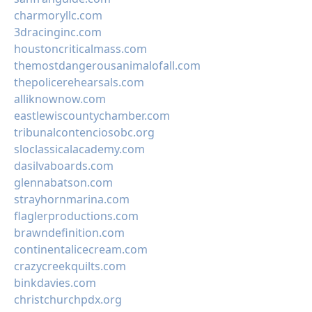
charmoryllc.com
3dracinginc.com
houstoncriticalmass.com
themostdangerousanimalofall.com
thepolicerehearsals.com
alliknownow.com
eastlewiscountychamber.com
tribunalcontenciosobc.org
sloclassicalacademy.com
dasilvaboards.com
glennabatson.com
strayhornmarina.com
flaglerproductions.com
brawndefinition.com
continentalicecream.com
crazycreekquilts.com
binkdavies.com
christchurchpdx.org