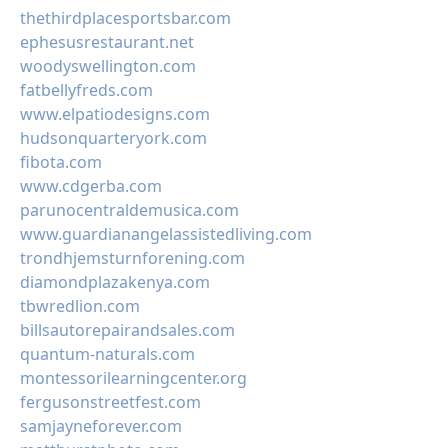
thethirdplacesportsbar.com
ephesusrestaurant.net
woodyswellington.com
fatbellyfreds.com
www.elpatiodesigns.com
hudsonquarteryork.com
fibota.com
www.cdgerba.com
parunocentraldemusica.com
www.guardianangelassistedliving.com
trondhjemsturnforening.com
diamondplazakenya.com
tbwredlion.com
billsautorepairandsales.com
quantum-naturals.com
montessorilearningcenter.org
fergusonstreetfest.com
samjayneforever.com