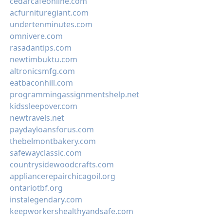
cedarcafeonline.com
acfurnituregiant.com
undertenminutes.com
omnivere.com
rasadantips.com
newtimbuktu.com
altronicsmfg.com
eatbaconhill.com
programmingassignmentshelp.net
kidssleepover.com
newtravels.net
paydayloansforus.com
thebelmontbakery.com
safewayclassic.com
countrysidewoodcrafts.com
appliancerepairchicagoil.org
ontariotbf.org
instalegendary.com
keepworkershealthyandsafe.com