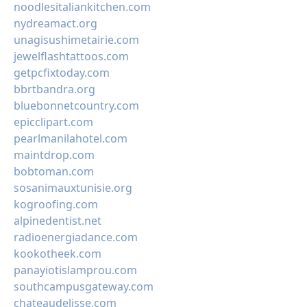
noodlesitaliankitchen.com
nydreamact.org
unagisushimetairie.com
jewelflashtattoos.com
getpcfixtoday.com
bbrtbandra.org
bluebonnetcountry.com
epicclipart.com
pearlmanilahotel.com
maintdrop.com
bobtoman.com
sosanimauxtunisie.org
kogroofing.com
alpinedentist.net
radioenergiadance.com
kookotheek.com
panayiotislamprou.com
southcampusgateway.com
chateaudelisse.com