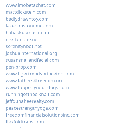
www.imobetachat.com
mattdickstein.com
badlydrawntoy.com
lakehoustonumc.com
habakkukmusic.com
nexttonone.net
serenityhbot.net
joshuainternational.org
susansnailandfacial.com
pen-prop.com
www.tigertrendsprinceton.com
www.fathers4freedom.org
www.topperlyngundogs.com
runningoftheelkhalf.com
jeffdunaheerealty.com
peacestrengthyoga.com
freedomfinancialsolutionsinc.com
flexfoldtraps.com