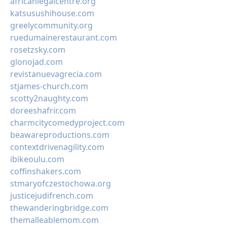
africanlegalcentre.org
katsusushihouse.com
greelycommunity.org
ruedumainerestaurant.com
rosetzsky.com
glonojad.com
revistanuevagrecia.com
stjames-church.com
scotty2naughty.com
doreeshafrir.com
charmcitycomedyproject.com
beawareproductions.com
contextdrivenagility.com
ibikeoulu.com
coffinshakers.com
stmaryofczestochowa.org
justicejudifrench.com
thewanderingbridge.com
themalleablemom.com