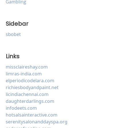
Gambling
Sidebar
sbobet
Links
missclaireshay.com
limras-india.com
elperiodicodelara.com
richiesbodyandpaint.net
licindiachennai.com
daughterdarlings.com
infodeets.com
hotsalsainteractive.com
serenitysalonanddayspa.org