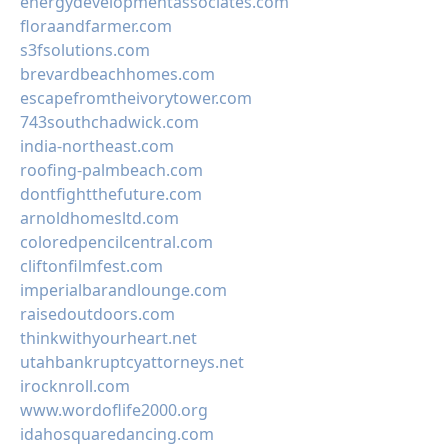
energydevelopmentassociates.com
floraandfarmer.com
s3fsolutions.com
brevardbeachhomes.com
escapefromtheivorytower.com
743southchadwick.com
india-northeast.com
roofing-palmbeach.com
dontfightthefuture.com
arnoldhomesltd.com
coloredpencilcentral.com
cliftonfilmfest.com
imperialbarandlounge.com
raisedoutdoors.com
thinkwithyourheart.net
utahbankruptcyattorneys.net
irocknroll.com
www.wordoflife2000.org
idahosquaredancing.com