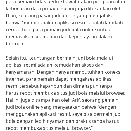
para pemain tidak perlu khawatir akan penipuan atau
kebocoran data pribadi. Hal ini juga ditekankan oleh
Dian, seorang pakar judi online yang mengatakan
bahwa “menggunakan aplikasi resmi adalah langkah
cerdas bagi para pemain judi bola online untuk
memastikan keamanan dan kepercayaan dalam
bermain.”
Selain itu, keuntungan bermain judi bola melalui
aplikasi resmi adalah kemudahan akses dan
kenyamanan. Dengan hanya membutuhkan koneksi
internet, para pemain dapat mengakses aplikasi
resmi tersebut kapanpun dan dimanapun tanpa
harus repot membuka situs judi bola melalui browser.
Hal ini juga disampaikan oleh Arif, seorang pemain
judi bola online yang menyatakan bahwa “dengan
menggunakan aplikasi resmi, saya bisa bermain judi
bola dengan lebih nyaman dan praktis tanpa harus
repot membuka situs melalui browser.”