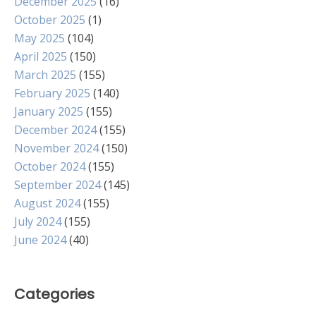
December 2025
(16)
October 2025
(1)
May 2025
(104)
April 2025
(150)
March 2025
(155)
February 2025
(140)
January 2025
(155)
December 2024
(155)
November 2024
(150)
October 2024
(155)
September 2024
(145)
August 2024
(155)
July 2024
(155)
June 2024
(40)
Categories