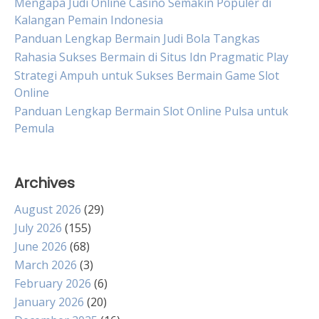
Mengapa Judi Online Casino Semakin Populer di
Kalangan Pemain Indonesia
Panduan Lengkap Bermain Judi Bola Tangkas
Rahasia Sukses Bermain di Situs Idn Pragmatic Play
Strategi Ampuh untuk Sukses Bermain Game Slot
Online
Panduan Lengkap Bermain Slot Online Pulsa untuk
Pemula
Archives
August 2026
(29)
July 2026
(155)
June 2026
(68)
March 2026
(3)
February 2026
(6)
January 2026
(20)