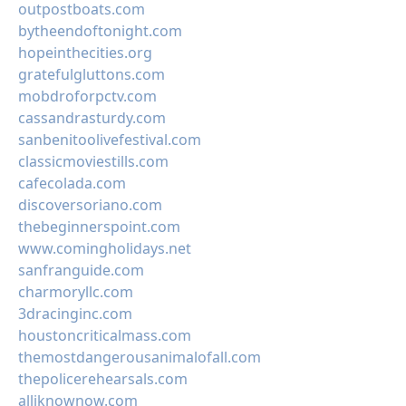
outpostboats.com
bytheendoftonight.com
hopeinthecities.org
gratefulgluttons.com
mobdroforpctv.com
cassandrasturdy.com
sanbenitoolivefestival.com
classicmoviestills.com
cafecolada.com
discoversoriano.com
thebeginnerspoint.com
www.comingholidays.net
sanfranguide.com
charmoryllc.com
3dracinginc.com
houstoncriticalmass.com
themostdangerousanimalofall.com
thepolicerehearsals.com
alliknownow.com