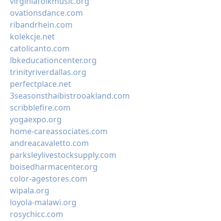
virginiafolkmusic.org
ovationsdance.com
ribandrhein.com
kolekcje.net
catolicanto.com
lbkeducationcenter.org
trinityriverdallas.org
perfectplace.net
3seasonsthaibistrooakland.com
scribblefire.com
yogaexpo.org
home-careassociates.com
andreacavaletto.com
parksleylivestocksupply.com
boisedharmacenter.org
color-agestores.com
wipala.org
loyola-malawi.org
rosychicc.com