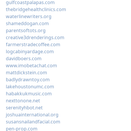
gulfcoastpalapas.com
thebridgehealthclinics.com
waterlinewriters.org
shameddogan.com
parentsoftots.org
creative3drenderings.com
farmerstradecoffee.com
logcabinyardage.com
davidboers.com
www.imobetachat.com
mattdickstein.com
badlydrawntoy.com
lakehoustonumc.com
habakkukmusic.com
nexttonone.net
serenityhbot.net
joshuainternational.org
susansnailandfacial.com
pen-prop.com