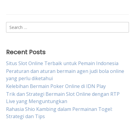
navigation
Search
for:
Recent Posts
Situs Slot Online Terbaik untuk Pemain Indonesia
Peraturan dan aturan bermain agen judi bola online
yang perlu diketahui
Kelebihan Bermain Poker Online di IDN Play
Trik dan Strategi Bermain Slot Online dengan RTP
Live yang Menguntungkan
Rahasia Shio Kambing dalam Permainan Togel:
Strategi dan Tips