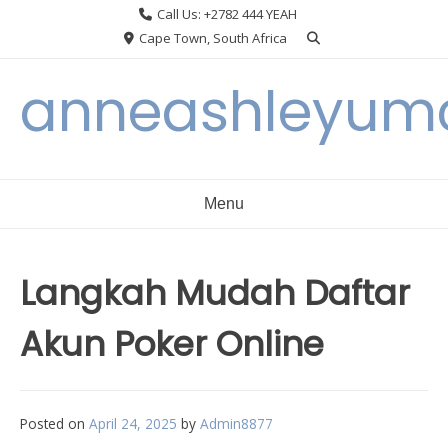
Skip
Call Us: +2782 444 YEAH
to
Cape Town, South Africa
content
anneashleyumc
Menu
Langkah Mudah Daftar
Akun Poker Online
Posted on
April 24, 2025
by
Admin8877