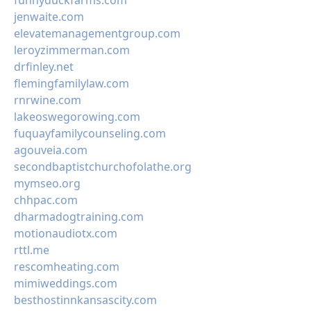
funnyduckfarms.com
jenwaite.com
elevatemanagementgroup.com
leroyzimmerman.com
drfinley.net
flemingfamilylaw.com
rnrwine.com
lakeoswegorowing.com
fuquayfamilycounseling.com
agouveia.com
secondbaptistchurchofolathe.org
mymseo.org
chhpac.com
dharmadogtraining.com
motionaudiotx.com
rttl.me
rescomheating.com
mimiweddings.com
besthostinnkansascity.com