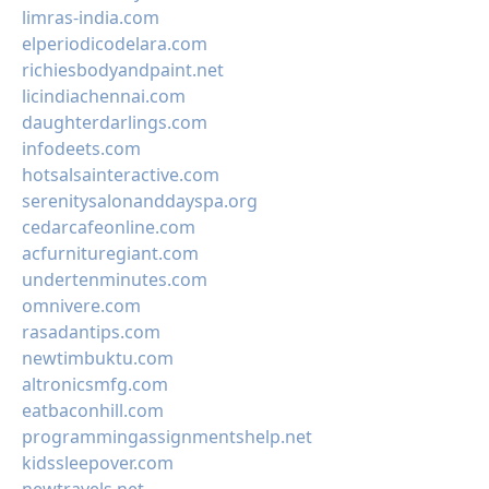
limras-india.com
elperiodicodelara.com
richiesbodyandpaint.net
licindiachennai.com
daughterdarlings.com
infodeets.com
hotsalsainteractive.com
serenitysalonanddayspa.org
cedarcafeonline.com
acfurnituregiant.com
undertenminutes.com
omnivere.com
rasadantips.com
newtimbuktu.com
altronicsmfg.com
eatbaconhill.com
programmingassignmentshelp.net
kidssleepover.com