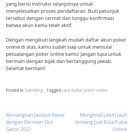
yang berisi instruksi selanjutnya untuk
menyelesaikan proses pendaftaran. Ikuti petunjuk
tersebut dengan cermat dan tunggu konfirmasi
bahwa akun kamu telah aktif.
Dengan mengikuti langkah mudah daftar akun poker
online di atas, kamu sudah siap untuk memulai
petualangan poker online kamu! Jangan lupa untuk
bermain dengan bijak dan bertanggung jawab.
Selamat bermain!
Posted in
Gambling
Tagged
cara daftar poker online
Post
Menangkan Jackpot Besar
Mengenal Lebih Jauh
dengan Bermain Slot
tentang Judi Bola Pulsa
Gacor 2022
Online