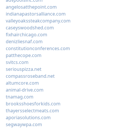
advpoolsinc.com
angelosatthepoint.com
indianapastorsalliance.com
valleyoakssteakcompany.com
caseyswoodshed.com
fixhairchicago.com
denizliesnaf.com
constitutionconferences.com
patthecope.com
svitcs.com
seriouspizza.net
compassroseband.net
altumcore.com
animal-drive.com
tnamag.com
brooksshoesforkids.com
thayersselectmeats.com
aporiasolutions.com
segwaywpa.com