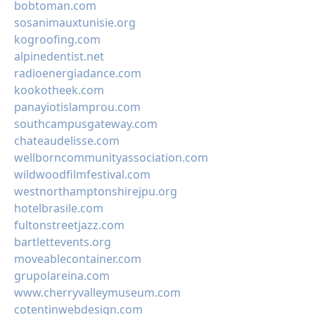
bobtoman.com
sosanimauxtunisie.org
kogroofing.com
alpinedentist.net
radioenergiadance.com
kookotheek.com
panayiotislamprou.com
southcampusgateway.com
chateaudelisse.com
wellborncommunityassociation.com
wildwoodfilmfestival.com
westnorthamptonshirejpu.org
hotelbrasile.com
fultonstreetjazz.com
bartlettevents.org
moveablecontainer.com
grupolareina.com
www.cherryvalleymuseum.com
cotentinwebdesign.com