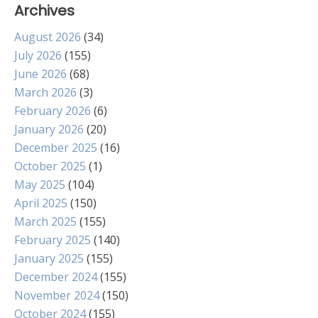
Archives
August 2026
(34)
July 2026
(155)
June 2026
(68)
March 2026
(3)
February 2026
(6)
January 2026
(20)
December 2025
(16)
October 2025
(1)
May 2025
(104)
April 2025
(150)
March 2025
(155)
February 2025
(140)
January 2025
(155)
December 2024
(155)
November 2024
(150)
October 2024
(155)