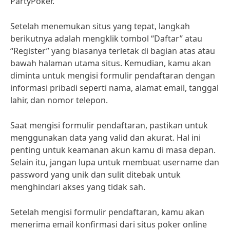
PartyPoker.
Setelah menemukan situs yang tepat, langkah
berikutnya adalah mengklik tombol “Daftar” atau
“Register” yang biasanya terletak di bagian atas atau
bawah halaman utama situs. Kemudian, kamu akan
diminta untuk mengisi formulir pendaftaran dengan
informasi pribadi seperti nama, alamat email, tanggal
lahir, dan nomor telepon.
Saat mengisi formulir pendaftaran, pastikan untuk
menggunakan data yang valid dan akurat. Hal ini
penting untuk keamanan akun kamu di masa depan.
Selain itu, jangan lupa untuk membuat username dan
password yang unik dan sulit ditebak untuk
menghindari akses yang tidak sah.
Setelah mengisi formulir pendaftaran, kamu akan
menerima email konfirmasi dari situs poker online