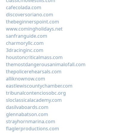
classicmoviestills.com
cafecolada.com
discoversoriano.com
thebeginnerspoint.com
www.comingholidays.net
sanfranguide.com
charmoryllc.com
3dracinginc.com
houstoncriticalmass.com
themostdangerousanimalofall.com
thepolicerehearsals.com
alliknownow.com
eastlewiscountychamber.com
tribunalcontenciosobc.org
sloclassicalacademy.com
dasilvaboards.com
glennabatson.com
strayhornmarina.com
flaglerproductions.com