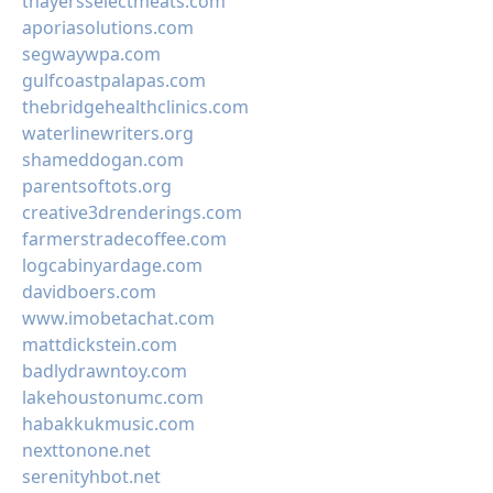
thayersselectmeats.com
aporiasolutions.com
segwaywpa.com
gulfcoastpalapas.com
thebridgehealthclinics.com
waterlinewriters.org
shameddogan.com
parentsoftots.org
creative3drenderings.com
farmerstradecoffee.com
logcabinyardage.com
davidboers.com
www.imobetachat.com
mattdickstein.com
badlydrawntoy.com
lakehoustonumc.com
habakkukmusic.com
nexttonone.net
serenityhbot.net