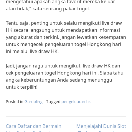
mengetahui apakah angka favorit mereka keluar
atau tidak,” kata seorang pakar togel.
Tentu saja, penting untuk selalu mengikuti live draw
HK secara langsung untuk mendapatkan informasi
yang akurat dan terkini. Jangan lewatkan kesempatan
untuk mengecek pengeluaran togel Hongkong hari
ini melalui live draw HK.
Jadi, jangan ragu untuk mengikuti live draw HK dan
cek pengeluaran togel Hongkong hari ini. Siapa tahu,
angka keberuntungan Anda sedang menunggu
untuk terpilih!
Posted in
Gambling
Tagged
pengeluaran hk
Post
Cara Daftar dan Bermain
Menjelajahi Dunia Slot