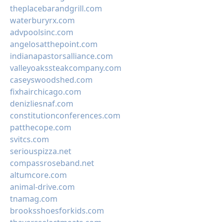
theplacebarandgrill.com
waterburyrx.com
advpoolsinc.com
angelosatthepoint.com
indianapastorsalliance.com
valleyoakssteakcompany.com
caseyswoodshed.com
fixhairchicago.com
denizliesnaf.com
constitutionconferences.com
patthecope.com
svitcs.com
seriouspizza.net
compassroseband.net
altumcore.com
animal-drive.com
tnamag.com
brooksshoesforkids.com