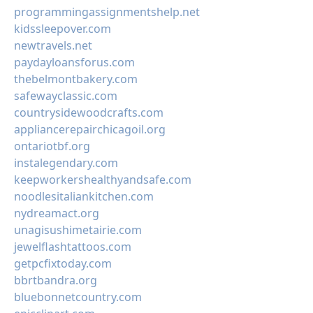
programmingassignmentshelp.net
kidssleepover.com
newtravels.net
paydayloansforus.com
thebelmontbakery.com
safewayclassic.com
countrysidewoodcrafts.com
appliancerepairchicagoil.org
ontariotbf.org
instalegendary.com
keepworkershealthyandsafe.com
noodlesitaliankitchen.com
nydreamact.org
unagisushimetairie.com
jewelflashtattoos.com
getpcfixtoday.com
bbrtbandra.org
bluebonnetcountry.com