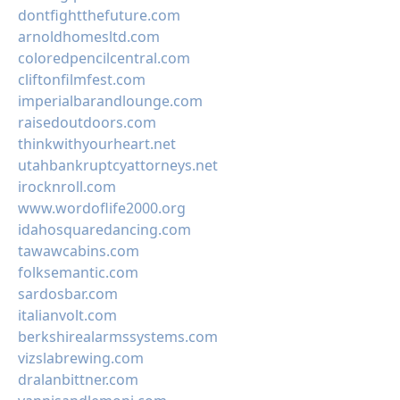
dontfightthefuture.com
arnoldhomesltd.com
coloredpencilcentral.com
cliftonfilmfest.com
imperialbarandlounge.com
raisedoutdoors.com
thinkwithyourheart.net
utahbankruptcyattorneys.net
irocknroll.com
www.wordoflife2000.org
idahosquaredancing.com
tawawcabins.com
folksemantic.com
sardosbar.com
italianvolt.com
berkshirealarmssystems.com
vizslabrewing.com
dralanbittner.com