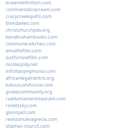
brawndefinition.com
continentalicecream.com
crazycreekquilts.com
binkdavies.com
christchurchpdx.org
kenabrahambooks.com
commune-kitchen.com
amuthefilm.com
lustforlovefilm.com
nicolasjolly.net
infinitasymphonia.com
africanlegalcentre.org
katsusushihouse.com
greelycommunity.org
ruedumainerestaurant.com
rosetzsky.com
glonojad.com
revistanuevagrecia.com
stjames-church.com