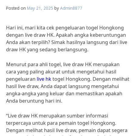
Posted on
May 21, 2025
by
Admin8877
Hari ini, mari kita cek pengeluaran togel Hongkong
dengan live draw HK. Apakah angka keberuntungan
Anda akan terpilih? Simak hasilnya langsung dari live
draw HK yang sedang berlangsung.
Menurut para ahli togel, live draw HK merupakan
cara yang paling akurat untuk mengetahui hasil
pengeluaran
live hk
togel Hongkong. Dengan melihat
hasil live draw, Anda dapat langsung mengetahui
angka-angka yang keluar dan memastikan apakah
Anda beruntung hari ini.
“Live draw HK merupakan sumber informasi
terpercaya untuk para pemain togel Hongkong.
Dengan melihat hasil live draw, pemain dapat segera