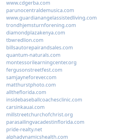
www.cdgerba.com
parunocentraldemusica.com
www.guardianangelassistedliving.com
trondhjemsturnforening.com
diamondplazakenya.com
tbwredlion.com
billsautorepairandsales.com
quantum-naturals.com
montessorilearningcenter.org
fergusonstreetfest.com
samjayneforever.com
matthurstphoto.com
alltheflorida.com
insidebaseballcoachesclinic.com
carsinkauai.com
millstreetchurchofchrist.org
parasailingvacadestinflorida.com
pride-realty.net
alphadynamicshealth.com