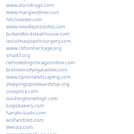
www.docsdrugs.com
www.margiesdiner.com
fdlchowder.com
www.needlepointsltd.com
bullandbirdsteakhouse.com
lascolinasplasticsurgery.com
www.cliftonheritage.org
sma43.org
remodelingchicagoonline.com
brentwoodyogacenter.com
www.tiptonlandscaping.com
steppingupstewardship.org
ccvoptica.com
washingtonlehigh.com
luigisbakery.com
hanabi-sushi.com
wolfandzed.com
dekuta.com