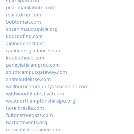
epicclipart.com
pearlmanilahotel.com
maintdrop.com
bobtoman.com
sosanimauxtunisie.org
kogroofing.com
alpinedentist.net
radioenergiadance.com
kookotheek.com
panayiotislamprou.com
southcampusgateway.com
chateaudelisse.com
wellborncommunityassociation.com
wildwoodfilmfestival.com
westnorthamptonshirejpu.org
hotelbrasile.com
fultonstreetjazz.com
bartlettevents.org
moveablecontainer.com