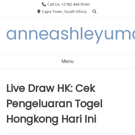
Skip
Call Us: +2782 444 YEAH
to
Cape Town, South Africa
content
anneashleyumc
Menu
Live Draw HK: Cek
Pengeluaran Togel
Hongkong Hari Ini