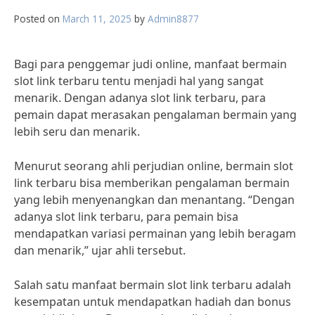
Posted on
March 11, 2025
by
Admin8877
Bagi para penggemar judi online, manfaat bermain
slot link terbaru tentu menjadi hal yang sangat
menarik. Dengan adanya slot link terbaru, para
pemain dapat merasakan pengalaman bermain yang
lebih seru dan menarik.
Menurut seorang ahli perjudian online, bermain slot
link terbaru bisa memberikan pengalaman bermain
yang lebih menyenangkan dan menantang. “Dengan
adanya slot link terbaru, para pemain bisa
mendapatkan variasi permainan yang lebih beragam
dan menarik,” ujar ahli tersebut.
Salah satu manfaat bermain slot link terbaru adalah
kesempatan untuk mendapatkan hadiah dan bonus