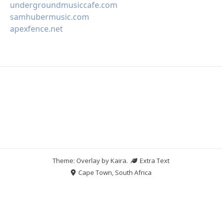
undergroundmusiccafe.com
samhubermusic.com
apexfence.net
Theme: Overlay by
Kaira
.
Extra Text
Cape Town, South Africa