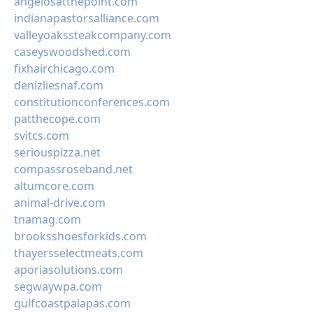
angelosatthepoint.com
indianapastorsalliance.com
valleyoakssteakcompany.com
caseyswoodshed.com
fixhairchicago.com
denizliesnaf.com
constitutionconferences.com
patthecope.com
svitcs.com
seriouspizza.net
compassroseband.net
altumcore.com
animal-drive.com
tnamag.com
brooksshoesforkids.com
thayersselectmeats.com
aporiasolutions.com
segwaywpa.com
gulfcoastpalapas.com