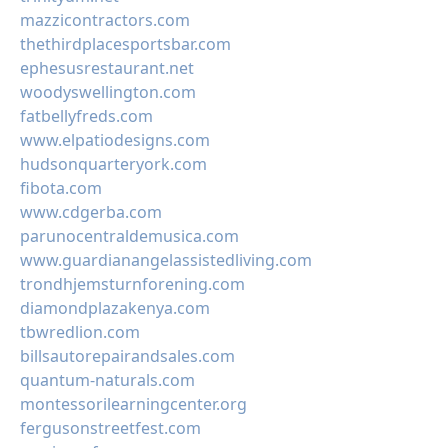
mazzicontractors.com
thethirdplacesportsbar.com
ephesusrestaurant.net
woodyswellington.com
fatbellyfreds.com
www.elpatiodesigns.com
hudsonquarteryork.com
fibota.com
www.cdgerba.com
parunocentraldemusica.com
www.guardianangelassistedliving.com
trondhjemsturnforening.com
diamondplazakenya.com
tbwredlion.com
billsautorepairandsales.com
quantum-naturals.com
montessorilearningcenter.org
fergusonstreetfest.com