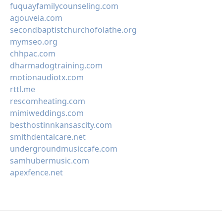
fuquayfamilycounseling.com
agouveia.com
secondbaptistchurchofolathe.org
mymseo.org
chhpac.com
dharmadogtraining.com
motionaudiotx.com
rttl.me
rescomheating.com
mimiweddings.com
besthostinnkansascity.com
smithdentalcare.net
undergroundmusiccafe.com
samhubermusic.com
apexfence.net