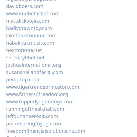
davidboers.com
www.imobetachat.com
mattdickstein.com
badlydrawntoy.com
lakehoustonumc.com
habakkukmusic.com
nexttonone.net
serenityhbot.net
joshuainternational.org
susansnailandfacial.com
pen-prop.com
www.tigertrendsprinceton.com
www.fathers4freedom.org
www.topperlyngundogs.com
runningoftheelkhalf.com
jeffdunaheerealty.com
peacestrengthyoga.com
freedomfinancialsolutionsinc.com