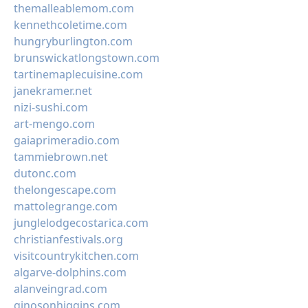
themalleablemom.com
kennethcoletime.com
hungryburlington.com
brunswickatlongstown.com
tartinemaplecuisine.com
janekramer.net
nizi-sushi.com
art-mengo.com
gaiaprimeradio.com
tammiebrown.net
dutonc.com
thelongescape.com
mattolegrange.com
junglelodgecostarica.com
christianfestivals.org
visitcountrykitchen.com
algarve-dolphins.com
alanveingrad.com
ginosonhiggins.com