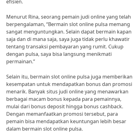
efisien.
Menurut Rina, seorang pemain judi online yang telah
berpengalaman, “Bermain slot online pulsa memang
sangat menguntungkan. Selain dapat bermain kapan
saja dan di mana saja, saya juga tidak perlu khawatir
tentang transaksi pembayaran yang rumit. Cukup
dengan pulsa, saya bisa langsung menikmati
permainan.”
Selain itu, bermain slot online pulsa juga memberikan
kesempatan untuk mendapatkan bonus dan promosi
menarik. Banyak situs judi online yang menawarkan
berbagai macam bonus kepada para pemainnya,
mulai dari bonus deposit hingga bonus cashback.
Dengan memanfaatkan promosi tersebut, para
pemain bisa mendapatkan keuntungan lebih besar
dalam bermain slot online pulsa.