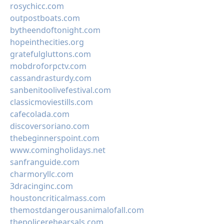
rosychicc.com
outpostboats.com
bytheendoftonight.com
hopeinthecities.org
gratefulgluttons.com
mobdroforpctv.com
cassandrasturdy.com
sanbenitoolivefestival.com
classicmoviestills.com
cafecolada.com
discoversoriano.com
thebeginnerspoint.com
www.comingholidays.net
sanfranguide.com
charmoryllc.com
3dracinginc.com
houstoncriticalmass.com
themostdangerousanimalofall.com
thepolicerehearsals.com