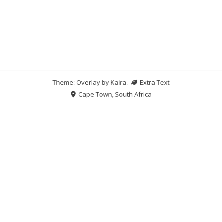
Theme: Overlay by
Kaira
.
Extra Text
Cape Town, South Africa