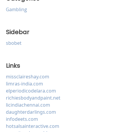
Gambling
Sidebar
sbobet
Links
missclaireshay.com
limras-india.com
elperiodicodelara.com
richiesbodyandpaint.net
licindiachennai.com
daughterdarlings.com
infodeets.com
hotsalsainteractive.com