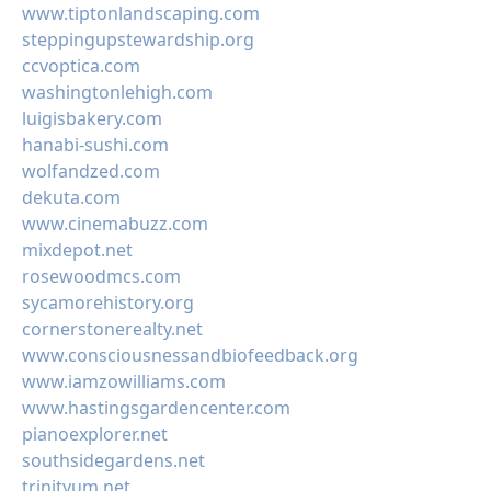
www.tiptonlandscaping.com
steppingupstewardship.org
ccvoptica.com
washingtonlehigh.com
luigisbakery.com
hanabi-sushi.com
wolfandzed.com
dekuta.com
www.cinemabuzz.com
mixdepot.net
rosewoodmcs.com
sycamorehistory.org
cornerstonerealty.net
www.consciousnessandbiofeedback.org
www.iamzowilliams.com
www.hastingsgardencenter.com
pianoexplorer.net
southsidegardens.net
trinityum.net