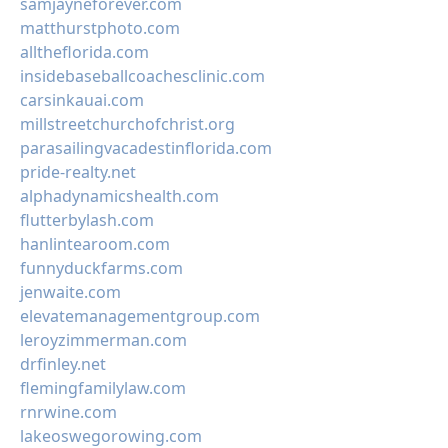
samjayneforever.com
matthurstphoto.com
alltheflorida.com
insidebaseballcoachesclinic.com
carsinkauai.com
millstreetchurchofchrist.org
parasailingvacadestinflorida.com
pride-realty.net
alphadynamicshealth.com
flutterbylash.com
hanlintearoom.com
funnyduckfarms.com
jenwaite.com
elevatemanagementgroup.com
leroyzimmerman.com
drfinley.net
flemingfamilylaw.com
rnrwine.com
lakeoswegorowing.com