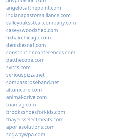
advpoolsinc.com
angelosatthepoint.com
indianapastorsalliance.com
valleyoakssteakcompany.com
caseyswoodshed.com
fixhairchicago.com
denizliesnaf.com
constitutionconferences.com
patthecope.com
svitcs.com
seriouspizza.net
compassroseband.net
altumcore.com
animal-drive.com
tnamag.com
brooksshoesforkids.com
thayersselectmeats.com
aporiasolutions.com
segwaywpa.com