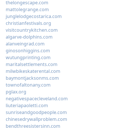
thelongescape.com
mattolegrange.com
junglelodgecostarica.com
christianfestivals.org
visitcountrykitchen.com
algarve-dolphins.com
alanveingrad.com
ginosonhiggins.com
wutungprinting.com
maritalsettlements.com
milwbikeskaterental.com
baymontjacksonms.com
townofaltonany.com
pglax.org
negativespacecleveland.com
liuteriapaoletti.com
sunriseandgoodpeople.com
chinesedrywallproblem.com
bendthreesistersinn.com