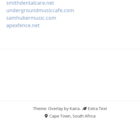
smithdentalcare.net
undergroundmusiccafe.com
samhubermusic.com
apexfence.net
Theme: Overlay by
Kaira
.
Extra Text
Cape Town, South Africa