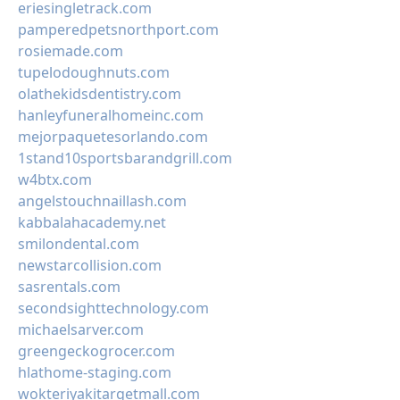
eriesingletrack.com
pamperedpetsnorthport.com
rosiemade.com
tupelodoughnuts.com
olathekidsdentistry.com
hanleyfuneralhomeinc.com
mejorpaquetesorlando.com
1stand10sportsbarandgrill.com
w4btx.com
angelstouchnaillash.com
kabbalahacademy.net
smilondental.com
newstarcollision.com
sasrentals.com
secondsighttechnology.com
michaelsarver.com
greengeckogrocer.com
hlathome-staging.com
wokteriyakitargetmall.com