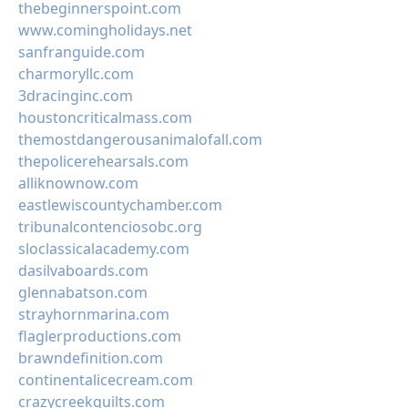
thebeginnerspoint.com
www.comingholidays.net
sanfranguide.com
charmoryllc.com
3dracinginc.com
houstoncriticalmass.com
themostdangerousanimalofall.com
thepolicerehearsals.com
alliknownow.com
eastlewiscountychamber.com
tribunalcontenciosobc.org
sloclassicalacademy.com
dasilvaboards.com
glennabatson.com
strayhornmarina.com
flaglerproductions.com
brawndefinition.com
continentalicecream.com
crazycreekquilts.com