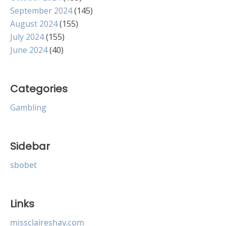
September 2024
(145)
August 2024
(155)
July 2024
(155)
June 2024
(40)
Categories
Gambling
Sidebar
sbobet
Links
missclaireshay.com