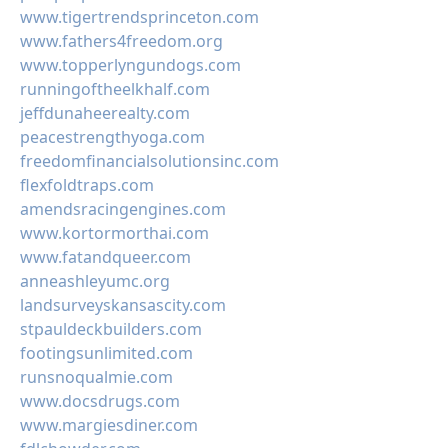
www.tigertrendsprinceton.com
www.fathers4freedom.org
www.topperlyngundogs.com
runningoftheelkhalf.com
jeffdunaheerealty.com
peacestrengthyoga.com
freedomfinancialsolutionsinc.com
flexfoldtraps.com
amendsracingengines.com
www.kortormorthai.com
www.fatandqueer.com
anneashleyumc.org
landsurveyskansascity.com
stpauldeckbuilders.com
footingsunlimited.com
runsnoqualmie.com
www.docsdrugs.com
www.margiesdiner.com