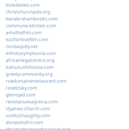
binkdavies.com
christchurchpdx.org
kenabrahambooks.com
commune-kitchen.com
amuthefilm.com
lustforlovefilm.com
nicolasjolly.net
infinitasymphonia.com
africanlegalcentre.org
katsusushihouse.com
greelycommunity.org
ruedumainerestaurant.com
rosetzsky.com
glonojad.com
revistanuevagrecia.com
stjames-church.com
scotty2naughty.com
doreeshafrir.com