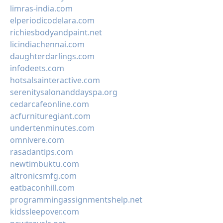
limras-india.com
elperiodicodelara.com
richiesbodyandpaint.net
licindiachennai.com
daughterdarlings.com
infodeets.com
hotsalsainteractive.com
serenitysalonanddayspa.org
cedarcafeonline.com
acfurnituregiant.com
undertenminutes.com
omnivere.com
rasadantips.com
newtimbuktu.com
altronicsmfg.com
eatbaconhill.com
programmingassignmentshelp.net
kidssleepover.com