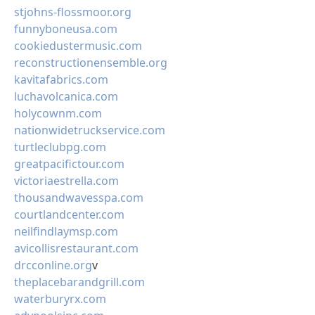
stjohns-flossmoor.org
funnyboneusa.com
cookiedustermusic.com
reconstructionensemble.org
kavitafabrics.com
luchavolcanica.com
holycownm.com
nationwidetruckservice.com
turtleclubpg.com
greatpacifictour.com
victoriaestrella.com
thousandwavesspa.com
courtlandcenter.com
neilfindlaymsp.com
avicollisrestaurant.com
drcconline.org
v
theplacebarandgrill.com
waterburyrx.com