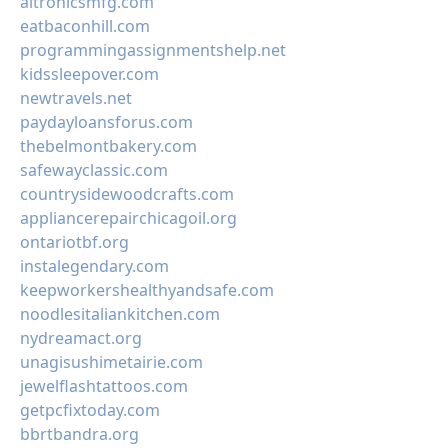
altronicsmfg.com
eatbaconhill.com
programmingassignmentshelp.net
kidssleepover.com
newtravels.net
paydayloansforus.com
thebelmontbakery.com
safewayclassic.com
countrysidewoodcrafts.com
appliancerepairchicagoil.org
ontariotbf.org
instalegendary.com
keepworkershealthyandsafe.com
noodlesitaliankitchen.com
nydreamact.org
unagisushimetairie.com
jewelflashtattoos.com
getpcfixtoday.com
bbrtbandra.org