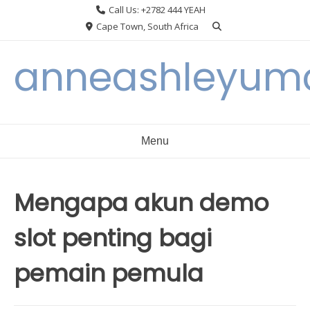
Skip
Call Us: +2782 444 YEAH
to
Cape Town, South Africa
content
anneashleyumc
Menu
Mengapa akun demo
slot penting bagi
pemain pemula