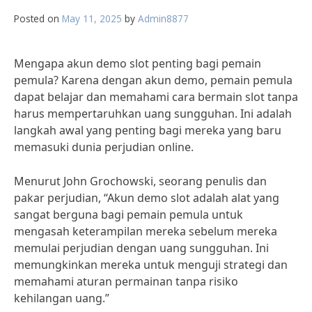
Posted on
May 11, 2025
by
Admin8877
Mengapa akun demo slot penting bagi pemain
pemula? Karena dengan akun demo, pemain pemula
dapat belajar dan memahami cara bermain slot tanpa
harus mempertaruhkan uang sungguhan. Ini adalah
langkah awal yang penting bagi mereka yang baru
memasuki dunia perjudian online.
Menurut John Grochowski, seorang penulis dan
pakar perjudian, “Akun demo slot adalah alat yang
sangat berguna bagi pemain pemula untuk
mengasah keterampilan mereka sebelum mereka
memulai perjudian dengan uang sungguhan. Ini
memungkinkan mereka untuk menguji strategi dan
memahami aturan permainan tanpa risiko
kehilangan uang.”