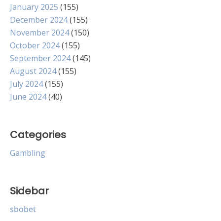
January 2025
(155)
December 2024
(155)
November 2024
(150)
October 2024
(155)
September 2024
(145)
August 2024
(155)
July 2024
(155)
June 2024
(40)
Categories
Gambling
Sidebar
sbobet