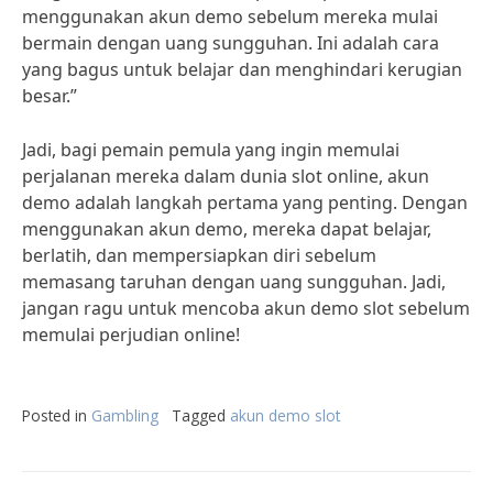
menggunakan akun demo sebelum mereka mulai
bermain dengan uang sungguhan. Ini adalah cara
yang bagus untuk belajar dan menghindari kerugian
besar.”
Jadi, bagi pemain pemula yang ingin memulai
perjalanan mereka dalam dunia slot online, akun
demo adalah langkah pertama yang penting. Dengan
menggunakan akun demo, mereka dapat belajar,
berlatih, dan mempersiapkan diri sebelum
memasang taruhan dengan uang sungguhan. Jadi,
jangan ragu untuk mencoba akun demo slot sebelum
memulai perjudian online!
Posted in
Gambling
Tagged
akun demo slot