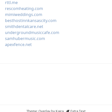
rttl.me
rescomheating.com
mimiweddings.com
besthostinnkansascity.com
smithdentalcare.net
undergroundmusiccafe.com
samhubermusic.com
apexfence.net
Theme: Overlay by
Kaira
.
Extra Text