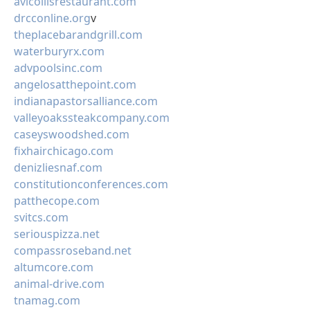
avicollisrestaurant.com
drcconline.org
v
theplacebarandgrill.com
waterburyrx.com
advpoolsinc.com
angelosatthepoint.com
indianapastorsalliance.com
valleyoakssteakcompany.com
caseyswoodshed.com
fixhairchicago.com
denizliesnaf.com
constitutionconferences.com
patthecope.com
svitcs.com
seriouspizza.net
compassroseband.net
altumcore.com
animal-drive.com
tnamag.com