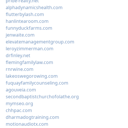
pride-realty.net
alphadynamicshealth.com
flutterbylash.com
hanlintearoom.com
funnyduckfarms.com
jenwaite.com
elevatemanagementgroup.com
leroyzimmerman.com
drfinley.net
flemingfamilylaw.com
rnrwine.com
lakeoswegorowing.com
fuquayfamilycounseling.com
agouveia.com
secondbaptistchurchofolathe.org
mymseo.org
chhpac.com
dharmadogtraining.com
motionaudiotx.com