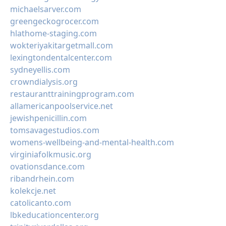
michaelsarver.com
greengeckogrocer.com
hlathome-staging.com
wokteriyakitargetmall.com
lexingtondentalcenter.com
sydneyellis.com
crowndialysis.org
restauranttrainingprogram.com
allamericanpoolservice.net
jewishpenicillin.com
tomsavagestudios.com
womens-wellbeing-and-mental-health.com
virginiafolkmusic.org
ovationsdance.com
ribandrhein.com
kolekcje.net
catolicanto.com
lbkeducationcenter.org