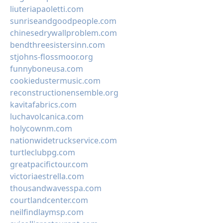
liuteriapaoletti.com
sunriseandgoodpeople.com
chinesedrywallproblem.com
bendthreesistersinn.com
stjohns-flossmoor.org
funnyboneusa.com
cookiedustermusic.com
reconstructionensemble.org
kavitafabrics.com
luchavolcanica.com
holycownm.com
nationwidetruckservice.com
turtleclubpg.com
greatpacifictour.com
victoriaestrella.com
thousandwavesspa.com
courtlandcenter.com
neilfindlaymsp.com