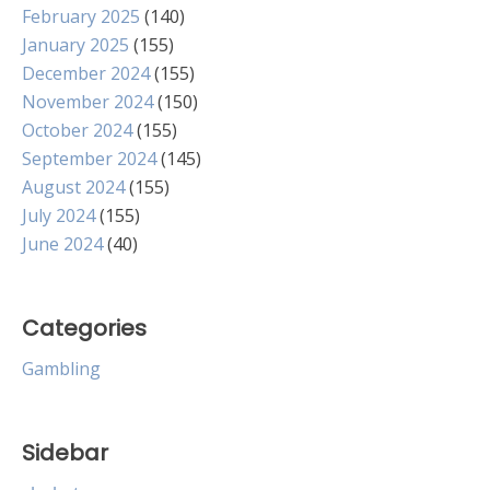
February 2025
(140)
January 2025
(155)
December 2024
(155)
November 2024
(150)
October 2024
(155)
September 2024
(145)
August 2024
(155)
July 2024
(155)
June 2024
(40)
Categories
Gambling
Sidebar