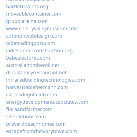
bartlettevents.org
moveablecontainer.com
grupolareina.com
www.cherryvalleymuseum.com
cotentinwebdesign.com
oldetradingpost.com
ladiesunderconstruction.org
bebeslectores.com
australiantimberoil.net
dinosfamilyrestaurant.net
infraredbuildingtechnologies.com
harvesttablehermann.com
carrosdegolfclub.com
energydevelopmentassociates.com
floraandfarmer.com
s3fsolutions.com
brevardbeachhomes.com
escapefromtheivorytower.com