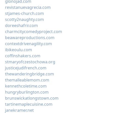
glonojad.com
revistanuevagrecia.com
stjames-church.com
scotty2naughty.com
doreeshafrir.com
charmcitycomedyproject.com
beawareproductions.com
contextdrivenagility.com
ibikeoulu.com
coffinshakers.com
stmaryofczestochowa.org
justicejudifrench.com
thewanderingbridge.com
themalleablemom.com
kennethcoletime.com
hungryburlington.com
brunswickatlongstown.com
tartinemaplecuisine.com
janekramer.net