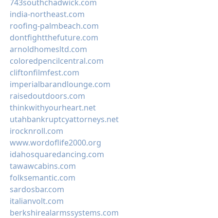
743southchadwick.com
india-northeast.com
roofing-palmbeach.com
dontfightthefuture.com
arnoldhomesltd.com
coloredpencilcentral.com
cliftonfilmfest.com
imperialbarandlounge.com
raisedoutdoors.com
thinkwithyourheart.net
utahbankruptcyattorneys.net
irocknroll.com
www.wordoflife2000.org
idahosquaredancing.com
tawawcabins.com
folksemantic.com
sardosbar.com
italianvolt.com
berkshirealarmssystems.com