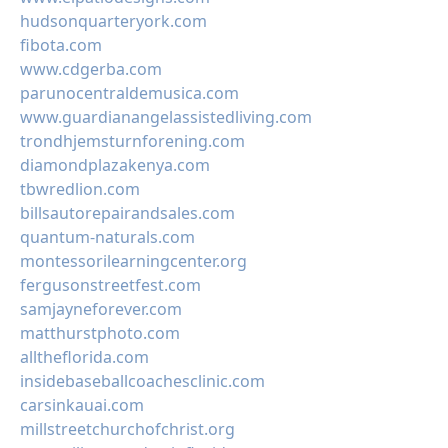
hudsonquarteryork.com
fibota.com
www.cdgerba.com
parunocentraldemusica.com
www.guardianangelassistedliving.com
trondhjemsturnforening.com
diamondplazakenya.com
tbwredlion.com
billsautorepairandsales.com
quantum-naturals.com
montessorilearningcenter.org
fergusonstreetfest.com
samjayneforever.com
matthurstphoto.com
alltheflorida.com
insidebaseballcoachesclinic.com
carsinkauai.com
millstreetchurchofchrist.org