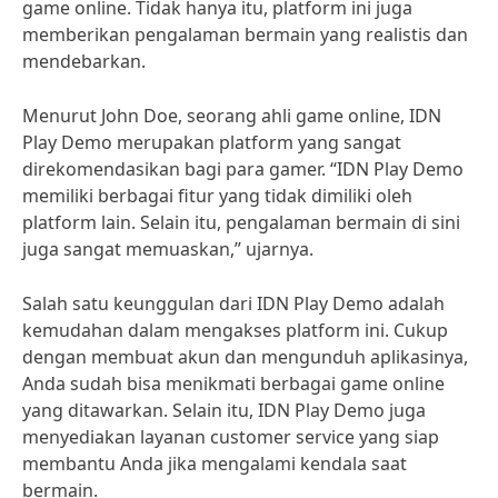
game online. Tidak hanya itu, platform ini juga
memberikan pengalaman bermain yang realistis dan
mendebarkan.
Menurut John Doe, seorang ahli game online, IDN
Play Demo merupakan platform yang sangat
direkomendasikan bagi para gamer. “IDN Play Demo
memiliki berbagai fitur yang tidak dimiliki oleh
platform lain. Selain itu, pengalaman bermain di sini
juga sangat memuaskan,” ujarnya.
Salah satu keunggulan dari IDN Play Demo adalah
kemudahan dalam mengakses platform ini. Cukup
dengan membuat akun dan mengunduh aplikasinya,
Anda sudah bisa menikmati berbagai game online
yang ditawarkan. Selain itu, IDN Play Demo juga
menyediakan layanan customer service yang siap
membantu Anda jika mengalami kendala saat
bermain.