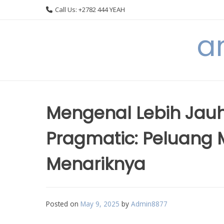
Skip
Call Us: +2782 444 YEAH
to
content
a
Mengenal Lebih Jau
Pragmatic: Peluang 
Menariknya
Posted on
May 9, 2025
by
Admin8877