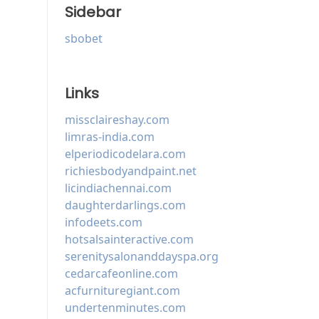
Sidebar
sbobet
Links
missclaireshay.com
limras-india.com
elperiodicodelara.com
richiesbodyandpaint.net
licindiachennai.com
daughterdarlings.com
infodeets.com
hotsalsainteractive.com
serenitysalonanddayspa.org
cedarcafeonline.com
acfurnituregiant.com
undertenminutes.com