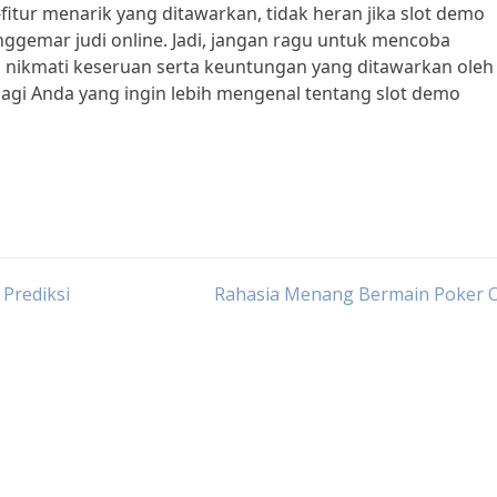
itur menarik yang ditawarkan, tidak heran jika slot demo
nggemar judi online. Jadi, jangan ragu untuk mencoba
 nikmati keseruan serta keuntungan yang ditawarkan oleh
bagi Anda yang ingin lebih mengenal tentang slot demo
Prediksi
Rahasia Menang Bermain Poker O