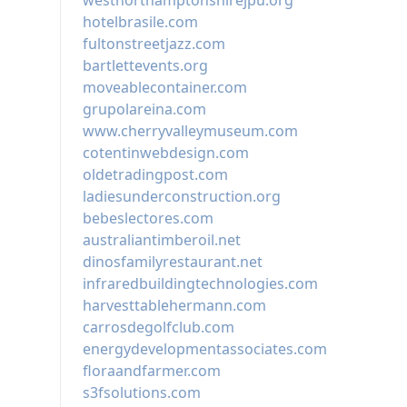
westnorthamptonshirejpu.org
hotelbrasile.com
fultonstreetjazz.com
bartlettevents.org
moveablecontainer.com
grupolareina.com
www.cherryvalleymuseum.com
cotentinwebdesign.com
oldetradingpost.com
ladiesunderconstruction.org
bebeslectores.com
australiantimberoil.net
dinosfamilyrestaurant.net
infraredbuildingtechnologies.com
harvesttablehermann.com
carrosdegolfclub.com
energydevelopmentassociates.com
floraandfarmer.com
s3fsolutions.com