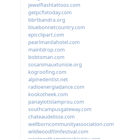
jewelflashtattoos.com
getpcfixtoday.com
bbrtbandra.org
bluebonnetcountry.com
epicclipart.com
pearlmanilahotel.com
maintdrop.com
bobtoman.com
sosanimauxtunisie.org
kogroofing.com
alpinedentist.net
radioenergiadance.com
kookotheek.com
panayiotislamprou.com
southcampusgateway.com
chateaudelisse.com
wellborncommunityassociation.com
wildwoodfilmfestival.com