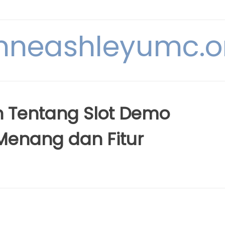
nneashleyumc.o
h Tentang Slot Demo
Menang dan Fitur