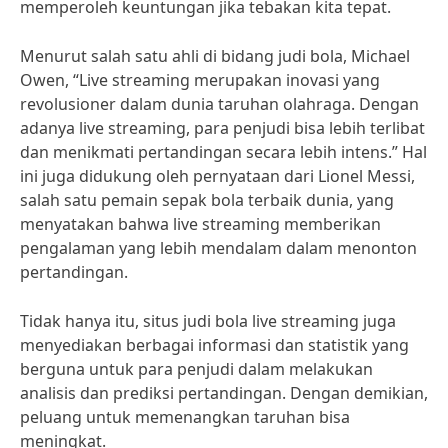
memperoleh keuntungan jika tebakan kita tepat.
Menurut salah satu ahli di bidang judi bola, Michael
Owen, “Live streaming merupakan inovasi yang
revolusioner dalam dunia taruhan olahraga. Dengan
adanya live streaming, para penjudi bisa lebih terlibat
dan menikmati pertandingan secara lebih intens.” Hal
ini juga didukung oleh pernyataan dari Lionel Messi,
salah satu pemain sepak bola terbaik dunia, yang
menyatakan bahwa live streaming memberikan
pengalaman yang lebih mendalam dalam menonton
pertandingan.
Tidak hanya itu, situs judi bola live streaming juga
menyediakan berbagai informasi dan statistik yang
berguna untuk para penjudi dalam melakukan
analisis dan prediksi pertandingan. Dengan demikian,
peluang untuk memenangkan taruhan bisa
meningkat.