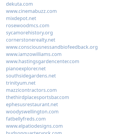
dekuta.com
www.cinemabuzz.com
mixdepot.net
rosewoodmcs.com
sycamorehistory.org
cornerstonerealty.net
www.consciousnessandbiofeedback.org
www.iamzowilliams.com
www.hastingsgardencenter.com
pianoexplorer.net
southsidegardens.net
trinityum.net
mazzicontractors.com
thethirdplacesportsbar.com
ephesusrestaurant.net
woodyswellington.com
fatbellyfreds.com
www.elpatiodesigns.com
hudsonquarteryork.com