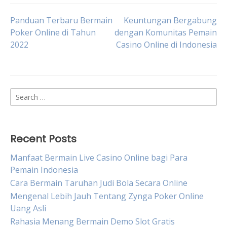
Post
Panduan Terbaru Bermain
Keuntungan Bergabung
Poker Online di Tahun
dengan Komunitas Pemain
2022
Casino Online di Indonesia
navigation
Search
for:
Recent Posts
Manfaat Bermain Live Casino Online bagi Para
Pemain Indonesia
Cara Bermain Taruhan Judi Bola Secara Online
Mengenal Lebih Jauh Tentang Zynga Poker Online
Uang Asli
Rahasia Menang Bermain Demo Slot Gratis