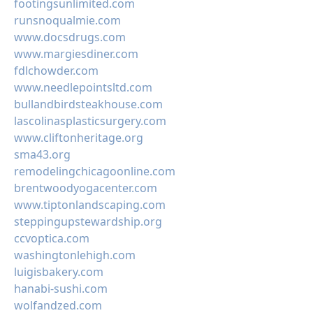
footingsunlimited.com
runsnoqualmie.com
www.docsdrugs.com
www.margiesdiner.com
fdlchowder.com
www.needlepointsltd.com
bullandbirdsteakhouse.com
lascolinasplasticsurgery.com
www.cliftonheritage.org
sma43.org
remodelingchicagoonline.com
brentwoodyogacenter.com
www.tiptonlandscaping.com
steppingupstewardship.org
ccvoptica.com
washingtonlehigh.com
luigisbakery.com
hanabi-sushi.com
wolfandzed.com