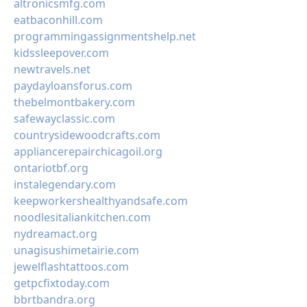
altronicsmfg.com
eatbaconhill.com
programmingassignmentshelp.net
kidssleepover.com
newtravels.net
paydayloansforus.com
thebelmontbakery.com
safewayclassic.com
countrysidewoodcrafts.com
appliancerepairchicagoil.org
ontariotbf.org
instalegendary.com
keepworkershealthyandsafe.com
noodlesitaliankitchen.com
nydreamact.org
unagisushimetairie.com
jewelflashtattoos.com
getpcfixtoday.com
bbrtbandra.org