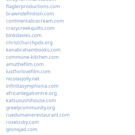
flaglerproductions.com
brawndefinition.com
continentalicecream.com
crazycreekquilts.com
binkdavies.com
christchurchpdx.org
kenabrahambooks.com
commune-kitchen.com
amuthefilm.com
lustforlovefilm.com
nicolasjolly.net
infinitasymphonia.com
africanlegalcentre.org
katsusushihouse.com
greelycommunity.org
ruedumainerestaurant.com
rosetzsky.com
glonojad.com