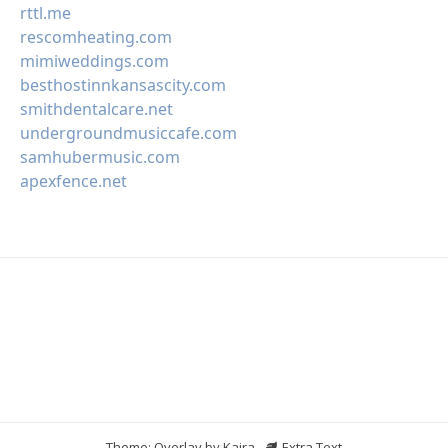
rttl.me
rescomheating.com
mimiweddings.com
besthostinnkansascity.com
smithdentalcare.net
undergroundmusiccafe.com
samhubermusic.com
apexfence.net
Theme: Overlay by
Kaira
.
Extra Text