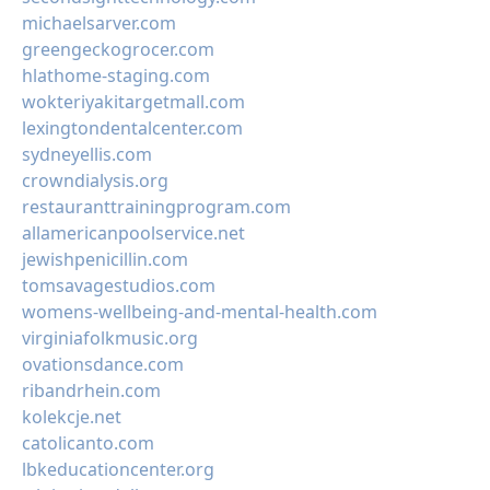
michaelsarver.com
greengeckogrocer.com
hlathome-staging.com
wokteriyakitargetmall.com
lexingtondentalcenter.com
sydneyellis.com
crowndialysis.org
restauranttrainingprogram.com
allamericanpoolservice.net
jewishpenicillin.com
tomsavagestudios.com
womens-wellbeing-and-mental-health.com
virginiafolkmusic.org
ovationsdance.com
ribandrhein.com
kolekcje.net
catolicanto.com
lbkeducationcenter.org