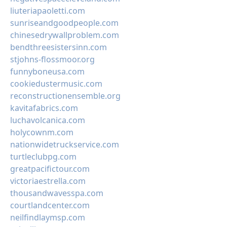
liuteriapaoletti.com
sunriseandgoodpeople.com
chinesedrywallproblem.com
bendthreesistersinn.com
stjohns-flossmoor.org
funnyboneusa.com
cookiedustermusic.com
reconstructionensemble.org
kavitafabrics.com
luchavolcanica.com
holycownm.com
nationwidetruckservice.com
turtleclubpg.com
greatpacifictour.com
victoriaestrella.com
thousandwavesspa.com
courtlandcenter.com
neilfindlaymsp.com