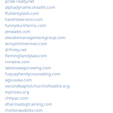
pride-realty.net
alphadynamicshealth.com
flutterbylash.com
hanlintearoom.com
funnyduckfarms.com
jenwaite.com
elevatemanagementgroup.com
leroyzimmerman.com
drfinley.net
flemingfamilylaw.com
rnrwine.com
lakeoswegorowing.com
fuquayfamilycounseling.com
agouveia.com
secondbaptistchurchofolathe.org
mymseo.org
chhpac.com
dharmadogtraining.com
motionaudiotx.com