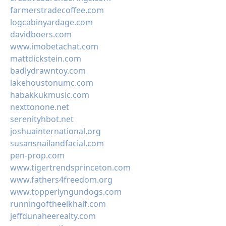
farmerstradecoffee.com
logcabinyardage.com
davidboers.com
www.imobetachat.com
mattdickstein.com
badlydrawntoy.com
lakehoustonumc.com
habakkukmusic.com
nexttonone.net
serenityhbot.net
joshuainternational.org
susansnailandfacial.com
pen-prop.com
www.tigertrendsprinceton.com
www.fathers4freedom.org
www.topperlyngundogs.com
runningoftheelkhalf.com
jeffdunaheerealty.com