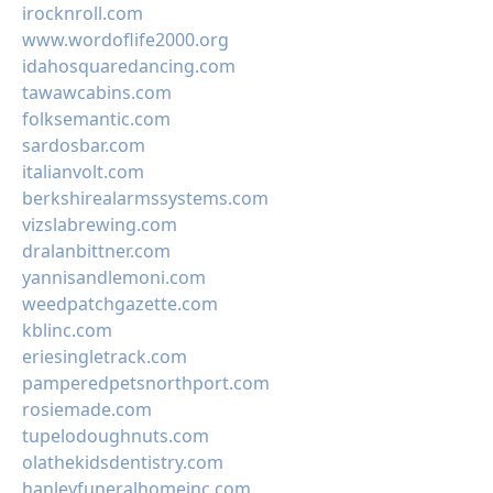
irocknroll.com
www.wordoflife2000.org
idahosquaredancing.com
tawawcabins.com
folksemantic.com
sardosbar.com
italianvolt.com
berkshirealarmssystems.com
vizslabrewing.com
dralanbittner.com
yannisandlemoni.com
weedpatchgazette.com
kblinc.com
eriesingletrack.com
pamperedpetsnorthport.com
rosiemade.com
tupelodoughnuts.com
olathekidsdentistry.com
hanleyfuneralhomeinc.com