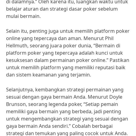
di dalamnya.” Oleh karena itu, luangkan waktu untuk
belajar aturan dan strategi dasar poker sebelum
mulai bermain.
Selain itu, penting juga untuk memilih platform poker
online yang tepercaya dan aman. Menurut Phil
Hellmuth, seorang juara poker dunia, “Bermain di
platform poker yang tepercaya adalah kunci untuk
kesuksesan dalam permainan poker online.” Pastikan
untuk memilih platform yang memiliki reputasi baik
dan sistem keamanan yang terjamin.
Selanjutnya, kembangkan strategi permainan yang
sesuai dengan gaya bermain Anda. Menurut Doyle
Brunson, seorang legenda poker, “Setiap pemain
memiliki gaya bermain yang berbeda, jadi penting
untuk mengembangkan strategi yang sesuai dengan
gaya bermain Anda sendiri.” Cobalah berbagai
strategi dan temukan yang paling cocok untuk Anda.