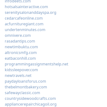
infodeets.com
hotsalsainteractive.com
serenitysalonanddayspa.org
cedarcafeonline.com
acfurnituregiant.com
undertenminutes.com
omnivere.com
rasadantips.com
newtimbuktu.com
altronicsmfg.com
eatbaconhill.com
programmingassignmentshelp.net
kidssleepover.com
newtravels.net
paydayloansforus.com
thebelmontbakery.com
safewayclassic.com
countrysidewoodcrafts.com
appliancerepairchicagoil.org