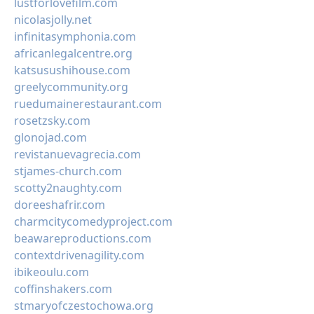
lustforlovefilm.com
nicolasjolly.net
infinitasymphonia.com
africanlegalcentre.org
katsusushihouse.com
greelycommunity.org
ruedumainerestaurant.com
rosetzsky.com
glonojad.com
revistanuevagrecia.com
stjames-church.com
scotty2naughty.com
doreeshafrir.com
charmcitycomedyproject.com
beawareproductions.com
contextdrivenagility.com
ibikeoulu.com
coffinshakers.com
stmaryofczestochowa.org