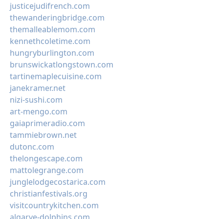
justicejudifrench.com
thewanderingbridge.com
themalleablemom.com
kennethcoletime.com
hungryburlington.com
brunswickatlongstown.com
tartinemaplecuisine.com
janekramer.net
nizi-sushi.com
art-mengo.com
gaiaprimeradio.com
tammiebrown.net
dutonc.com
thelongescape.com
mattolegrange.com
junglelodgecostarica.com
christianfestivals.org
visitcountrykitchen.com
algarve-dolphins.com