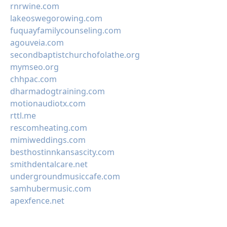
rnrwine.com
lakeoswegorowing.com
fuquayfamilycounseling.com
agouveia.com
secondbaptistchurchofolathe.org
mymseo.org
chhpac.com
dharmadogtraining.com
motionaudiotx.com
rttl.me
rescomheating.com
mimiweddings.com
besthostinnkansascity.com
smithdentalcare.net
undergroundmusiccafe.com
samhubermusic.com
apexfence.net