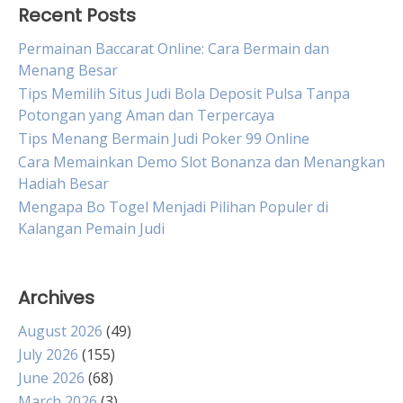
Recent Posts
Permainan Baccarat Online: Cara Bermain dan
Menang Besar
Tips Memilih Situs Judi Bola Deposit Pulsa Tanpa
Potongan yang Aman dan Terpercaya
Tips Menang Bermain Judi Poker 99 Online
Cara Memainkan Demo Slot Bonanza dan Menangkan
Hadiah Besar
Mengapa Bo Togel Menjadi Pilihan Populer di
Kalangan Pemain Judi
Archives
August 2026
(49)
July 2026
(155)
June 2026
(68)
March 2026
(3)