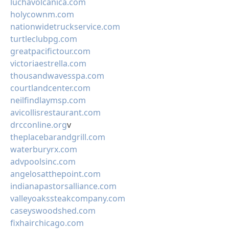
luchavolcanica.com
holycownm.com
nationwidetruckservice.com
turtleclubpg.com
greatpacifictour.com
victoriaestrella.com
thousandwavesspa.com
courtlandcenter.com
neilfindlaymsp.com
avicollisrestaurant.com
drcconline.org
v
theplacebarandgrill.com
waterburyrx.com
advpoolsinc.com
angelosatthepoint.com
indianapastorsalliance.com
valleyoakssteakcompany.com
caseyswoodshed.com
fixhairchicago.com