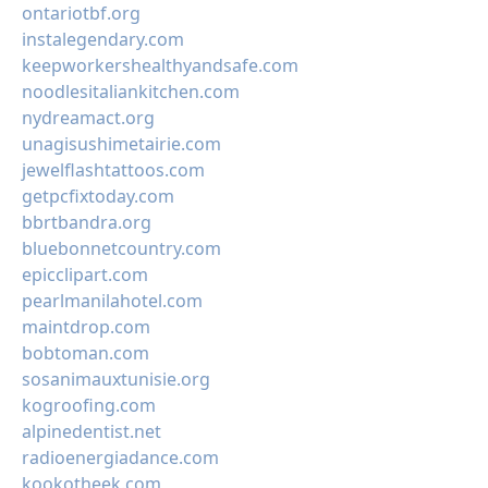
ontariotbf.org
instalegendary.com
keepworkershealthyandsafe.com
noodlesitaliankitchen.com
nydreamact.org
unagisushimetairie.com
jewelflashtattoos.com
getpcfixtoday.com
bbrtbandra.org
bluebonnetcountry.com
epicclipart.com
pearlmanilahotel.com
maintdrop.com
bobtoman.com
sosanimauxtunisie.org
kogroofing.com
alpinedentist.net
radioenergiadance.com
kookotheek.com