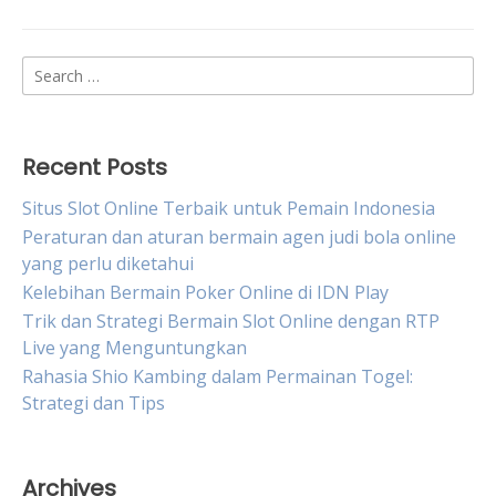
Search
for:
Recent Posts
Situs Slot Online Terbaik untuk Pemain Indonesia
Peraturan dan aturan bermain agen judi bola online
yang perlu diketahui
Kelebihan Bermain Poker Online di IDN Play
Trik dan Strategi Bermain Slot Online dengan RTP
Live yang Menguntungkan
Rahasia Shio Kambing dalam Permainan Togel:
Strategi dan Tips
Archives