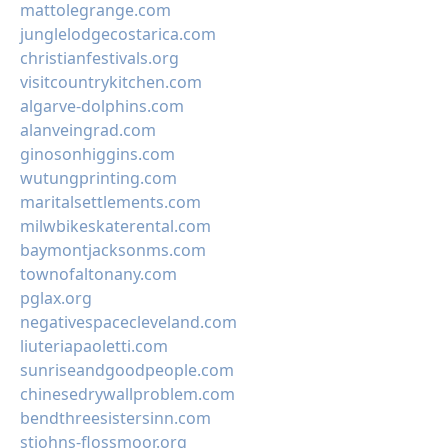
mattolegrange.com
junglelodgecostarica.com
christianfestivals.org
visitcountrykitchen.com
algarve-dolphins.com
alanveingrad.com
ginosonhiggins.com
wutungprinting.com
maritalsettlements.com
milwbikeskaterental.com
baymontjacksonms.com
townofaltonany.com
pglax.org
negativespacecleveland.com
liuteriapaoletti.com
sunriseandgoodpeople.com
chinesedrywallproblem.com
bendthreesistersinn.com
stjohns-flossmoor.org