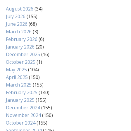
August 2026
(34)
July 2026
(155)
June 2026
(68)
March 2026
(3)
February 2026
(6)
January 2026
(20)
December 2025
(16)
October 2025
(1)
May 2025
(104)
April 2025
(150)
March 2025
(155)
February 2025
(140)
January 2025
(155)
December 2024
(155)
November 2024
(150)
October 2024
(155)
September 2024
(145)