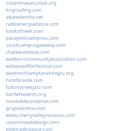
sosanimauxtunisie.org
kogroofing.com
alpinedentist.net
radioenergiadance.com
kookotheek.com
panayiotislamprou.com
southcampusgateway.com
chateaudelisse.com
wellborncommunityassociation.com
wildwoodfilmfestival.com
westnorthamptonshirejpu.org
hotelbrasile.com
fultonstreetjazz.com
bartlettevents.org
moveablecontainer.com
grupolareina.com
www.cherryvalleymuseum.com
cotentinwebdesign.com
oldetradingpost.com