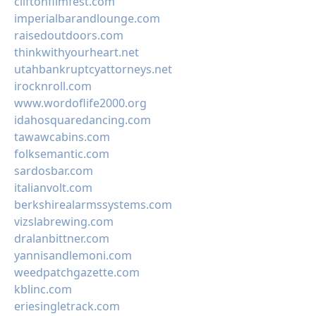
cliftonfilmfest.com
imperialbarandlounge.com
raisedoutdoors.com
thinkwithyourheart.net
utahbankruptcyattorneys.net
irocknroll.com
www.wordoflife2000.org
idahosquaredancing.com
tawawcabins.com
folksemantic.com
sardosbar.com
italianvolt.com
berkshirealarmssystems.com
vizslabrewing.com
dralanbittner.com
yannisandlemoni.com
weedpatchgazette.com
kblinc.com
eriesingletrack.com