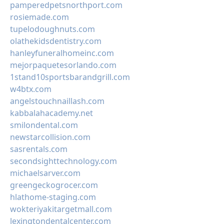
pamperedpetsnorthport.com
rosiemade.com
tupelodoughnuts.com
olathekidsdentistry.com
hanleyfuneralhomeinc.com
mejorpaquetesorlando.com
1stand10sportsbarandgrill.com
w4btx.com
angelstouchnaillash.com
kabbalahacademy.net
smilondental.com
newstarcollision.com
sasrentals.com
secondsighttechnology.com
michaelsarver.com
greengeckogrocer.com
hlathome-staging.com
wokteriyakitargetmall.com
lexingtondentalcenter.com