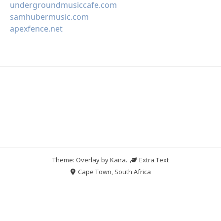
undergroundmusiccafe.com
samhubermusic.com
apexfence.net
Theme: Overlay by
Kaira
.
Extra Text
Cape Town, South Africa