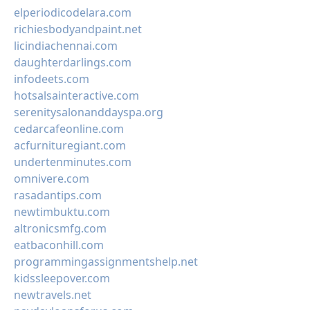
elperiodicodelara.com
richiesbodyandpaint.net
licindiachennai.com
daughterdarlings.com
infodeets.com
hotsalsainteractive.com
serenitysalonanddayspa.org
cedarcafeonline.com
acfurnituregiant.com
undertenminutes.com
omnivere.com
rasadantips.com
newtimbuktu.com
altronicsmfg.com
eatbaconhill.com
programmingassignmentshelp.net
kidssleepover.com
newtravels.net