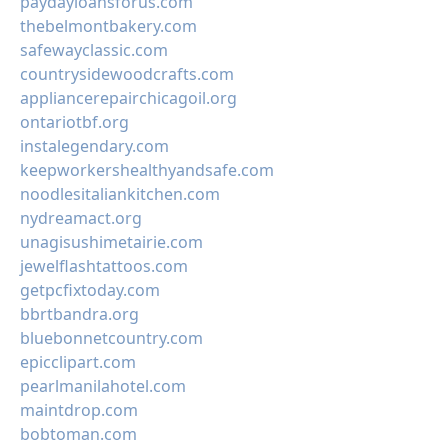
paydayloansforus.com
thebelmontbakery.com
safewayclassic.com
countrysidewoodcrafts.com
appliancerepairchicagoil.org
ontariotbf.org
instalegendary.com
keepworkershealthyandsafe.com
noodlesitaliankitchen.com
nydreamact.org
unagisushimetairie.com
jewelflashtattoos.com
getpcfixtoday.com
bbrtbandra.org
bluebonnetcountry.com
epicclipart.com
pearlmanilahotel.com
maintdrop.com
bobtoman.com