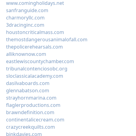
www.comingholidays.net
sanfranguide.com
charmoryllc.com
3dracinginc.com
houstoncriticalmass.com
themostdangerousanimalofall.com
thepolicerehearsals.com
alliknownow.com
eastlewiscountychamber.com
tribunalcontenciosobc.org
sloclassicalacademy.com
dasilvaboards.com
glennabatson.com
strayhornmarina.com
flaglerproductions.com
brawndefinition.com
continentalicecream.com
crazycreekquilts.com
binkdavies.com