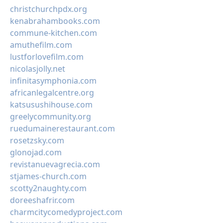
christchurchpdx.org
kenabrahambooks.com
commune-kitchen.com
amuthefilm.com
lustforlovefilm.com
nicolasjolly.net
infinitasymphonia.com
africanlegalcentre.org
katsusushihouse.com
greelycommunity.org
ruedumainerestaurant.com
rosetzsky.com
glonojad.com
revistanuevagrecia.com
stjames-church.com
scotty2naughty.com
doreeshafrir.com
charmcitycomedyproject.com