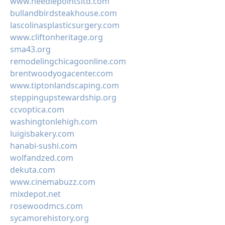
www.needlepointsltd.com
bullandbirdsteakhouse.com
lascolinasplasticsurgery.com
www.cliftonheritage.org
sma43.org
remodelingchicagoonline.com
brentwoodyogacenter.com
www.tiptonlandscaping.com
steppingupstewardship.org
ccvoptica.com
washingtonlehigh.com
luigisbakery.com
hanabi-sushi.com
wolfandzed.com
dekuta.com
www.cinemabuzz.com
mixdepot.net
rosewoodmcs.com
sycamorehistory.org