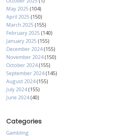
October 2025
(1)
May 2025
(104)
April 2025
(150)
March 2025
(155)
February 2025
(140)
January 2025
(155)
December 2024
(155)
November 2024
(150)
October 2024
(155)
September 2024
(145)
August 2024
(155)
July 2024
(155)
June 2024
(40)
Categories
Gambling