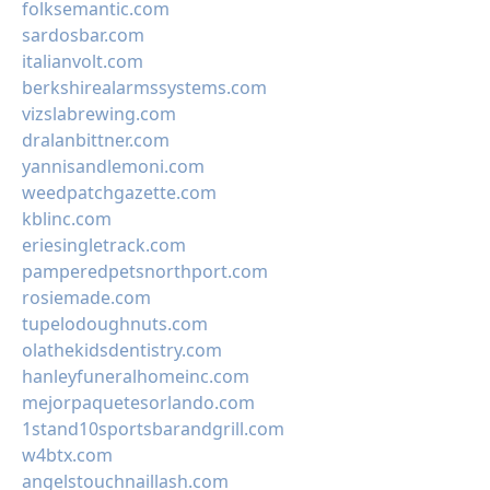
folksemantic.com
sardosbar.com
italianvolt.com
berkshirealarmssystems.com
vizslabrewing.com
dralanbittner.com
yannisandlemoni.com
weedpatchgazette.com
kblinc.com
eriesingletrack.com
pamperedpetsnorthport.com
rosiemade.com
tupelodoughnuts.com
olathekidsdentistry.com
hanleyfuneralhomeinc.com
mejorpaquetesorlando.com
1stand10sportsbarandgrill.com
w4btx.com
angelstouchnaillash.com