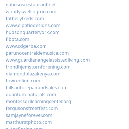
ephesusrestaurant.net
woodyswellington.com
fatbellyfreds.com
www.elpatiodesigns.com
hudsonquarteryork.com
fibota.com
www.cdgerba.com
parunocentraldemusica.com
www.guardianangelassistedliving.com
trondhjemsturnforening.com
diamondplazakenya.com
tbwredlion.com
billsautorepairandsales.com
quantum-naturals.com
montessorilearningcenter.org
fergusonstreetfest.com
samjayneforever.com
matthurstphoto.com