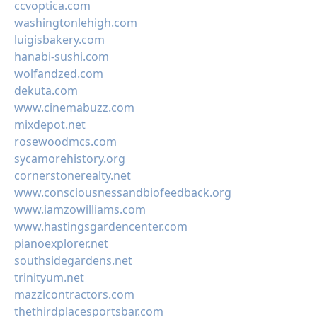
ccvoptica.com
washingtonlehigh.com
luigisbakery.com
hanabi-sushi.com
wolfandzed.com
dekuta.com
www.cinemabuzz.com
mixdepot.net
rosewoodmcs.com
sycamorehistory.org
cornerstonerealty.net
www.consciousnessandbiofeedback.org
www.iamzowilliams.com
www.hastingsgardencenter.com
pianoexplorer.net
southsidegardens.net
trinityum.net
mazzicontractors.com
thethirdplacesportsbar.com