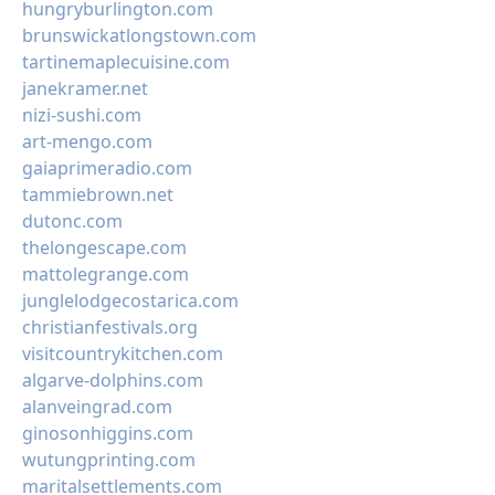
hungryburlington.com
brunswickatlongstown.com
tartinemaplecuisine.com
janekramer.net
nizi-sushi.com
art-mengo.com
gaiaprimeradio.com
tammiebrown.net
dutonc.com
thelongescape.com
mattolegrange.com
junglelodgecostarica.com
christianfestivals.org
visitcountrykitchen.com
algarve-dolphins.com
alanveingrad.com
ginosonhiggins.com
wutungprinting.com
maritalsettlements.com