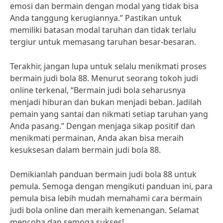
emosi dan bermain dengan modal yang tidak bisa
Anda tanggung kerugiannya.” Pastikan untuk
memiliki batasan modal taruhan dan tidak terlalu
tergiur untuk memasang taruhan besar-besaran.
Terakhir, jangan lupa untuk selalu menikmati proses
bermain judi bola 88. Menurut seorang tokoh judi
online terkenal, “Bermain judi bola seharusnya
menjadi hiburan dan bukan menjadi beban. Jadilah
pemain yang santai dan nikmati setiap taruhan yang
Anda pasang.” Dengan menjaga sikap positif dan
menikmati permainan, Anda akan bisa meraih
kesuksesan dalam bermain judi bola 88.
Demikianlah panduan bermain judi bola 88 untuk
pemula. Semoga dengan mengikuti panduan ini, para
pemula bisa lebih mudah memahami cara bermain
judi bola online dan meraih kemenangan. Selamat
mencoba dan semoga sukses!