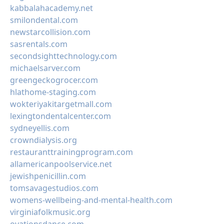
kabbalahacademy.net
smilondental.com
newstarcollision.com
sasrentals.com
secondsighttechnology.com
michaelsarver.com
greengeckogrocer.com
hlathome-staging.com
wokteriyakitargetmall.com
lexingtondentalcenter.com
sydneyellis.com
crowndialysis.org
restauranttrainingprogram.com
allamericanpoolservice.net
jewishpenicillin.com
tomsavagestudios.com
womens-wellbeing-and-mental-health.com
virginiafolkmusic.org