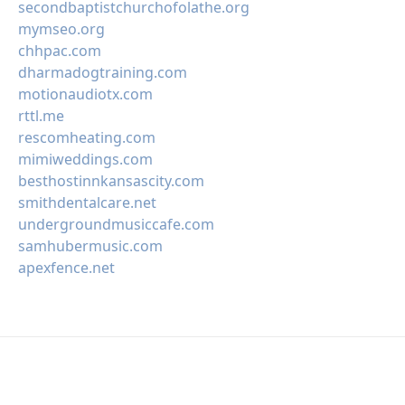
secondbaptistchurchofolathe.org
mymseo.org
chhpac.com
dharmadogtraining.com
motionaudiotx.com
rttl.me
rescomheating.com
mimiweddings.com
besthostinnkansascity.com
smithdentalcare.net
undergroundmusiccafe.com
samhubermusic.com
apexfence.net