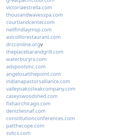
greatpacifictour.com
victoriaestrella.com
thousandwavesspa.com
courtlandcenter.com
neilfindlaymsp.com
avicollisrestaurant.com
drcconline.org
v
theplacebarandgrill.com
waterburyrx.com
advpoolsinc.com
angelosatthepoint.com
indianapastorsalliance.com
valleyoakssteakcompany.com
caseyswoodshed.com
fixhairchicago.com
denizliesnaf.com
constitutionconferences.com
patthecope.com
svitcs.com