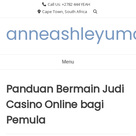
Skip
Call Us: +2782 444 YEAH
to
Cape Town, South Africa
content
anneashleyumc
Menu
Panduan Bermain Judi
Casino Online bagi
Pemula