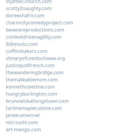
stjames-church.com
scotty2naughty.com
doreeshafrir.com
charmcitycomedyproject.com
beawareproductions.com
contextdrivenagility.com
ibikeoulu.com
coffinshakers.com
stmaryofczestochowa.org
justicejudifrench.com
thewanderingbridge.com
themalleablemom.com
kennethcoletime.com
hungryburlington.com
brunswickatlongstown.com
tartinemaplecuisine.com
janekramer.net
nizi-sushi.com
art-mengo.com