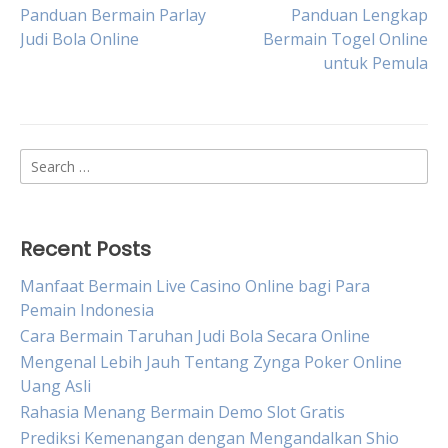
Post
Panduan Bermain Parlay
Panduan Lengkap
Judi Bola Online
Bermain Togel Online
untuk Pemula
navigation
Search
for:
Recent Posts
Manfaat Bermain Live Casino Online bagi Para
Pemain Indonesia
Cara Bermain Taruhan Judi Bola Secara Online
Mengenal Lebih Jauh Tentang Zynga Poker Online
Uang Asli
Rahasia Menang Bermain Demo Slot Gratis
Prediksi Kemenangan dengan Mengandalkan Shio