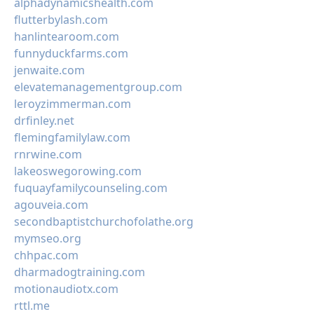
alphadynamicshealth.com
flutterbylash.com
hanlintearoom.com
funnyduckfarms.com
jenwaite.com
elevatemanagementgroup.com
leroyzimmerman.com
drfinley.net
flemingfamilylaw.com
rnrwine.com
lakeoswegorowing.com
fuquayfamilycounseling.com
agouveia.com
secondbaptistchurchofolathe.org
mymseo.org
chhpac.com
dharmadogtraining.com
motionaudiotx.com
rttl.me