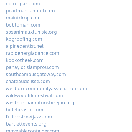
epicclipart.com
pearlmanilahotel.com
maintdrop.com
bobtoman.com
sosanimauxtunisie.org
kogroofing.com
alpinedentist.net
radioenergiadance.com
kookotheek.com
panayiotislamprou.com
southcampusgateway.com
chateaudelisse.com
wellborncommunityassociation.com
wildwoodfilmfestival.com
westnorthamptonshirejpu.org
hotelbrasile.com
fultonstreetjazz.com
bartlettevents.org
moveablecontainer.com