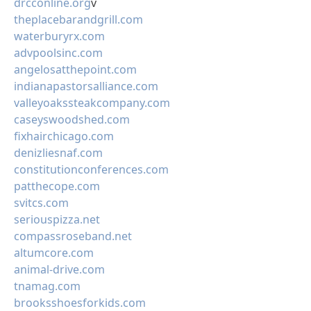
drcconline.org
v
theplacebarandgrill.com
waterburyrx.com
advpoolsinc.com
angelosatthepoint.com
indianapastorsalliance.com
valleyoakssteakcompany.com
caseyswoodshed.com
fixhairchicago.com
denizliesnaf.com
constitutionconferences.com
patthecope.com
svitcs.com
seriouspizza.net
compassroseband.net
altumcore.com
animal-drive.com
tnamag.com
brooksshoesforkids.com