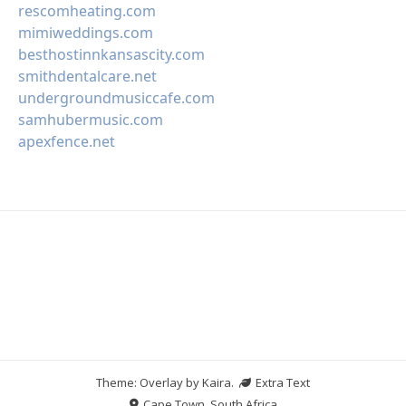
rescomheating.com
mimiweddings.com
besthostinnkansascity.com
smithdentalcare.net
undergroundmusiccafe.com
samhubermusic.com
apexfence.net
Theme: Overlay by
Kaira
.
Extra Text
Cape Town, South Africa