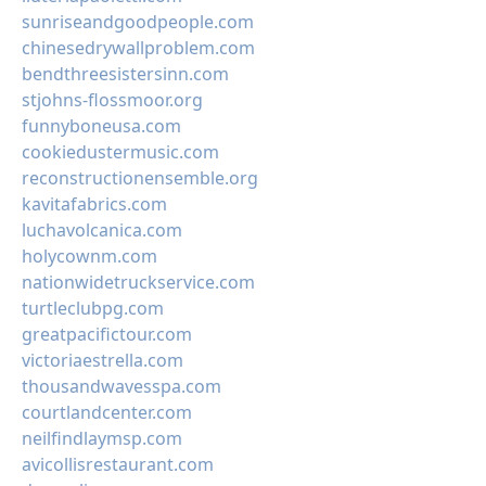
sunriseandgoodpeople.com
chinesedrywallproblem.com
bendthreesistersinn.com
stjohns-flossmoor.org
funnyboneusa.com
cookiedustermusic.com
reconstructionensemble.org
kavitafabrics.com
luchavolcanica.com
holycownm.com
nationwidetruckservice.com
turtleclubpg.com
greatpacifictour.com
victoriaestrella.com
thousandwavesspa.com
courtlandcenter.com
neilfindlaymsp.com
avicollisrestaurant.com