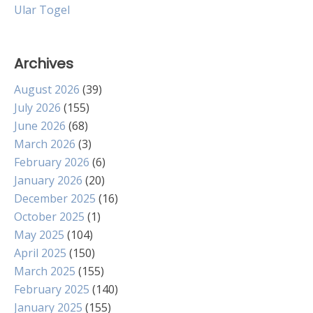
Ular Togel
Archives
August 2026
(39)
July 2026
(155)
June 2026
(68)
March 2026
(3)
February 2026
(6)
January 2026
(20)
December 2025
(16)
October 2025
(1)
May 2025
(104)
April 2025
(150)
March 2025
(155)
February 2025
(140)
January 2025
(155)