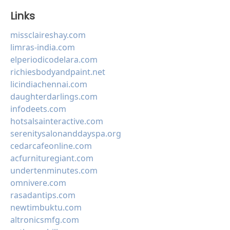
Links
missclaireshay.com
limras-india.com
elperiodicodelara.com
richiesbodyandpaint.net
licindiachennai.com
daughterdarlings.com
infodeets.com
hotsalsainteractive.com
serenitysalonanddayspa.org
cedarcafeonline.com
acfurnituregiant.com
undertenminutes.com
omnivere.com
rasadantips.com
newtimbuktu.com
altronicsmfg.com