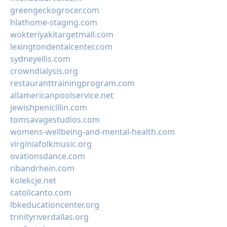
greengeckogrocer.com
hlathome-staging.com
wokteriyakitargetmall.com
lexingtondentalcenter.com
sydneyellis.com
crowndialysis.org
restauranttrainingprogram.com
allamericanpoolservice.net
jewishpenicillin.com
tomsavagestudios.com
womens-wellbeing-and-mental-health.com
virginiafolkmusic.org
ovationsdance.com
ribandrhein.com
kolekcje.net
catolicanto.com
lbkeducationcenter.org
trinityriverdallas.org