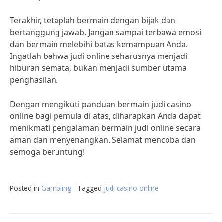
Terakhir, tetaplah bermain dengan bijak dan
bertanggung jawab. Jangan sampai terbawa emosi
dan bermain melebihi batas kemampuan Anda.
Ingatlah bahwa judi online seharusnya menjadi
hiburan semata, bukan menjadi sumber utama
penghasilan.
Dengan mengikuti panduan bermain judi casino
online bagi pemula di atas, diharapkan Anda dapat
menikmati pengalaman bermain judi online secara
aman dan menyenangkan. Selamat mencoba dan
semoga beruntung!
Posted in
Gambling
Tagged
judi casino online