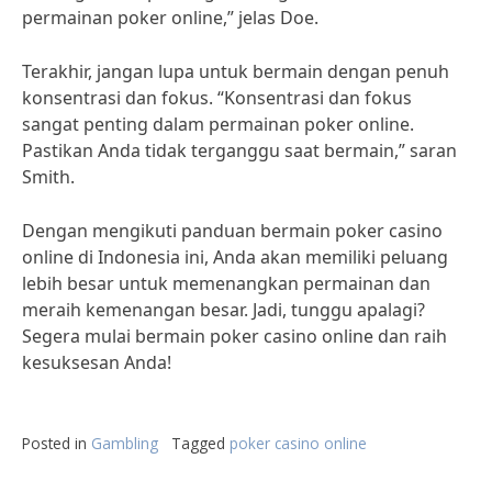
permainan poker online,” jelas Doe.
Terakhir, jangan lupa untuk bermain dengan penuh
konsentrasi dan fokus. “Konsentrasi dan fokus
sangat penting dalam permainan poker online.
Pastikan Anda tidak terganggu saat bermain,” saran
Smith.
Dengan mengikuti panduan bermain poker casino
online di Indonesia ini, Anda akan memiliki peluang
lebih besar untuk memenangkan permainan dan
meraih kemenangan besar. Jadi, tunggu apalagi?
Segera mulai bermain poker casino online dan raih
kesuksesan Anda!
Posted in
Gambling
Tagged
poker casino online