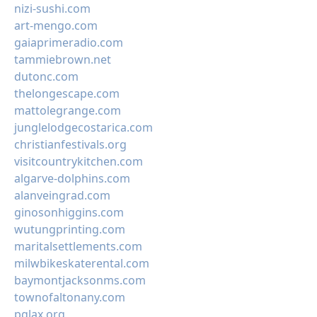
nizi-sushi.com
art-mengo.com
gaiaprimeradio.com
tammiebrown.net
dutonc.com
thelongescape.com
mattolegrange.com
junglelodgecostarica.com
christianfestivals.org
visitcountrykitchen.com
algarve-dolphins.com
alanveingrad.com
ginosonhiggins.com
wutungprinting.com
maritalsettlements.com
milwbikeskaterental.com
baymontjacksonms.com
townofaltonany.com
pglax.org