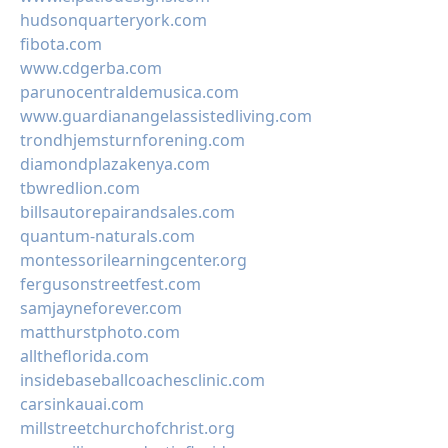
hudsonquarteryork.com
fibota.com
www.cdgerba.com
parunocentraldemusica.com
www.guardianangelassistedliving.com
trondhjemsturnforening.com
diamondplazakenya.com
tbwredlion.com
billsautorepairandsales.com
quantum-naturals.com
montessorilearningcenter.org
fergusonstreetfest.com
samjayneforever.com
matthurstphoto.com
alltheflorida.com
insidebaseballcoachesclinic.com
carsinkauai.com
millstreetchurchofchrist.org