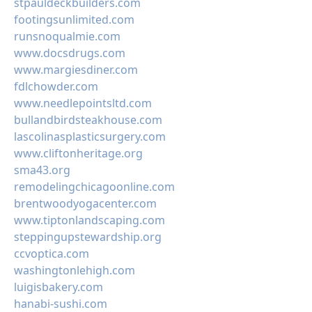
stpauldeckbuilders.com
footingsunlimited.com
runsnoqualmie.com
www.docsdrugs.com
www.margiesdiner.com
fdlchowder.com
www.needlepointsltd.com
bullandbirdsteakhouse.com
lascolinasplasticsurgery.com
www.cliftonheritage.org
sma43.org
remodelingchicagoonline.com
brentwoodyogacenter.com
www.tiptonlandscaping.com
steppingupstewardship.org
ccvoptica.com
washingtonlehigh.com
luigisbakery.com
hanabi-sushi.com