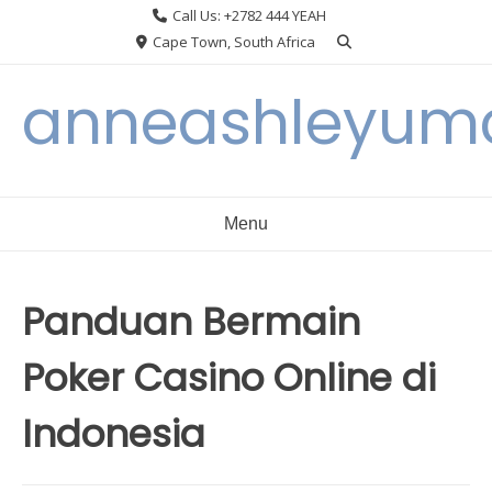
Skip
Call Us: +2782 444 YEAH
to
Cape Town, South Africa
content
anneashleyumc
Menu
Panduan Bermain
Poker Casino Online di
Indonesia