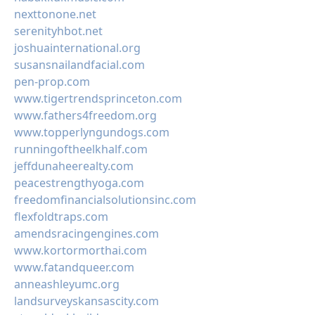
nexttonone.net
serenityhbot.net
joshuainternational.org
susansnailandfacial.com
pen-prop.com
www.tigertrendsprinceton.com
www.fathers4freedom.org
www.topperlyngundogs.com
runningoftheelkhalf.com
jeffdunaheerealty.com
peacestrengthyoga.com
freedomfinancialsolutionsinc.com
flexfoldtraps.com
amendsracingengines.com
www.kortormorthai.com
www.fatandqueer.com
anneashleyumc.org
landsurveyskansascity.com