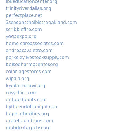
lbkeducationcenter.org
trinityriverdallas.org
perfectplace.net
3seasonsthaibistrooakland.com
scribblefire.com
yogaexpo.org
home-careassociates.com
andreacavaletto.com
parksleylivestocksupply.com
boisedharmacenter.org
color-agestores.com
wipala.org
loyola-malawi.org
rosychicc.com
outpostboats.com
bytheendoftonight.com
hopeinthecities.org
gratefulgluttons.com
mobdroforpctv.com