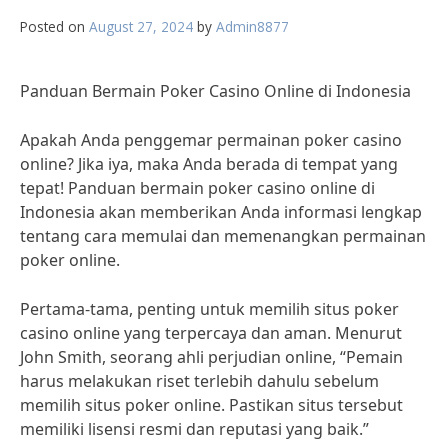
Posted on
August 27, 2024
by
Admin8877
Panduan Bermain Poker Casino Online di Indonesia
Apakah Anda penggemar permainan poker casino
online? Jika iya, maka Anda berada di tempat yang
tepat! Panduan bermain poker casino online di
Indonesia akan memberikan Anda informasi lengkap
tentang cara memulai dan memenangkan permainan
poker online.
Pertama-tama, penting untuk memilih situs poker
casino online yang terpercaya dan aman. Menurut
John Smith, seorang ahli perjudian online, “Pemain
harus melakukan riset terlebih dahulu sebelum
memilih situs poker online. Pastikan situs tersebut
memiliki lisensi resmi dan reputasi yang baik.”