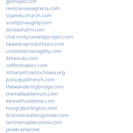
glonojad.com
revistanuevagrecia.com
stjames-church.com
scotty2naughty.com
doreeshafrir.com
charmcitycomedyproject.com
beawareproductions.com
contextdrivenagility.com
ibikeoulu.com
coffinshakers.com
stmaryofczestochowa.org
justicejudifrench.com
thewanderingbridge.com
themalleablemom.com
kennethcoletime.com
hungryburlington.com
brunswickatlongstown.com
tartinemaplecuisine.com
janekramer.net