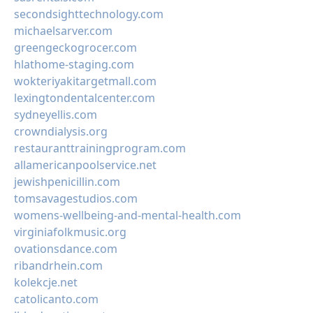
secondsighttechnology.com
michaelsarver.com
greengeckogrocer.com
hlathome-staging.com
wokteriyakitargetmall.com
lexingtondentalcenter.com
sydneyellis.com
crowndialysis.org
restauranttrainingprogram.com
allamericanpoolservice.net
jewishpenicillin.com
tomsavagestudios.com
womens-wellbeing-and-mental-health.com
virginiafolkmusic.org
ovationsdance.com
ribandrhein.com
kolekcje.net
catolicanto.com