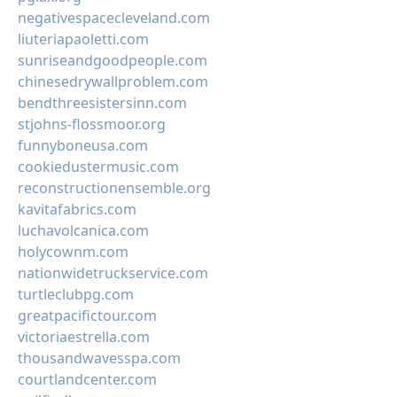
negativespacecleveland.com
liuteriapaoletti.com
sunriseandgoodpeople.com
chinesedrywallproblem.com
bendthreesistersinn.com
stjohns-flossmoor.org
funnyboneusa.com
cookiedustermusic.com
reconstructionensemble.org
kavitafabrics.com
luchavolcanica.com
holycownm.com
nationwidetruckservice.com
turtleclubpg.com
greatpacifictour.com
victoriaestrella.com
thousandwavesspa.com
courtlandcenter.com