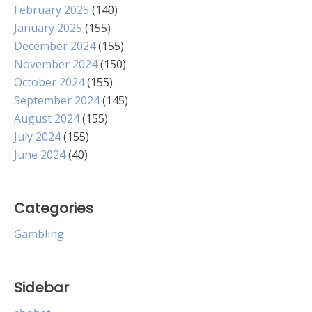
February 2025
(140)
January 2025
(155)
December 2024
(155)
November 2024
(150)
October 2024
(155)
September 2024
(145)
August 2024
(155)
July 2024
(155)
June 2024
(40)
Categories
Gambling
Sidebar