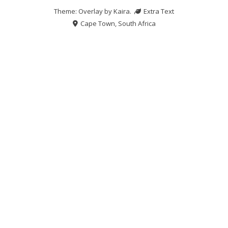
Theme: Overlay by
Kaira
.
Extra Text
Cape Town, South Africa