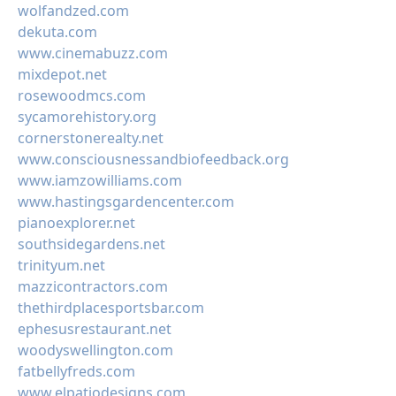
wolfandzed.com
dekuta.com
www.cinemabuzz.com
mixdepot.net
rosewoodmcs.com
sycamorehistory.org
cornerstonerealty.net
www.consciousnessandbiofeedback.org
www.iamzowilliams.com
www.hastingsgardencenter.com
pianoexplorer.net
southsidegardens.net
trinityum.net
mazzicontractors.com
thethirdplacesportsbar.com
ephesusrestaurant.net
woodyswellington.com
fatbellyfreds.com
www.elpatiodesigns.com