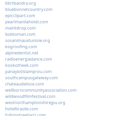
bbrtbandra.org
bluebonnetcountry.com
epicclipart.com
pearlmanilahotel.com
maintdrop.com
bobtoman.com
sosanimauxtunisie.org
kogroofing.com
alpinedentist.net
radioenergiadance.com
kookotheek.com
panayiotislamprou.com
southcampusgateway.com
chateaudelisse.com
wellborncommunityassociation.com
wildwoodfilmfestival.com
westnorthamptonshirejpu.org
hotelbrasile.com
fultonstreetjazz.com