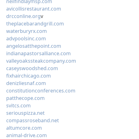
neilfindlaymsp.com
avicollisrestaurant.com
drcconline.org
v
theplacebarandgrill.com
waterburyrx.com
advpoolsinc.com
angelosatthepoint.com
indianapastorsalliance.com
valleyoakssteakcompany.com
caseyswoodshed.com
fixhairchicago.com
denizliesnaf.com
constitutionconferences.com
patthecope.com
svitcs.com
seriouspizza.net
compassroseband.net
altumcore.com
animal-drive.com