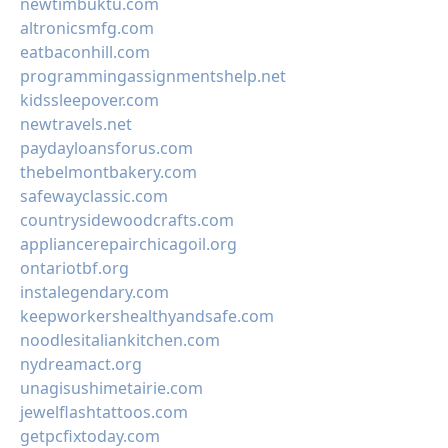
newtimbuktu.com
altronicsmfg.com
eatbaconhill.com
programmingassignmentshelp.net
kidssleepover.com
newtravels.net
paydayloansforus.com
thebelmontbakery.com
safewayclassic.com
countrysidewoodcrafts.com
appliancerepairchicagoil.org
ontariotbf.org
instalegendary.com
keepworkershealthyandsafe.com
noodlesitaliankitchen.com
nydreamact.org
unagisushimetairie.com
jewelflashtattoos.com
getpcfixtoday.com