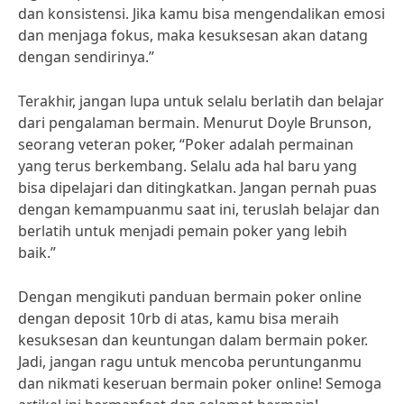
dan konsistensi. Jika kamu bisa mengendalikan emosi
dan menjaga fokus, maka kesuksesan akan datang
dengan sendirinya.”
Terakhir, jangan lupa untuk selalu berlatih dan belajar
dari pengalaman bermain. Menurut Doyle Brunson,
seorang veteran poker, “Poker adalah permainan
yang terus berkembang. Selalu ada hal baru yang
bisa dipelajari dan ditingkatkan. Jangan pernah puas
dengan kemampuanmu saat ini, teruslah belajar dan
berlatih untuk menjadi pemain poker yang lebih
baik.”
Dengan mengikuti panduan bermain poker online
dengan deposit 10rb di atas, kamu bisa meraih
kesuksesan dan keuntungan dalam bermain poker.
Jadi, jangan ragu untuk mencoba peruntunganmu
dan nikmati keseruan bermain poker online! Semoga