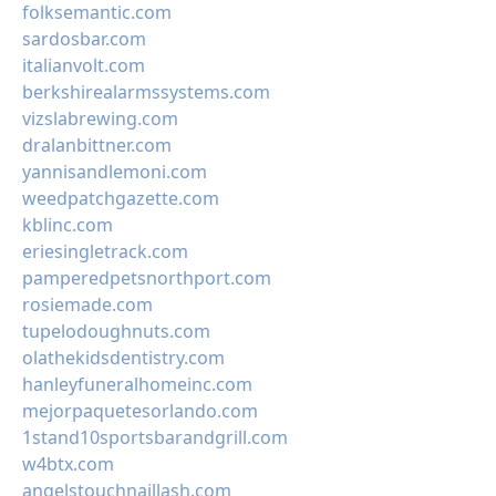
folksemantic.com
sardosbar.com
italianvolt.com
berkshirealarmssystems.com
vizslabrewing.com
dralanbittner.com
yannisandlemoni.com
weedpatchgazette.com
kblinc.com
eriesingletrack.com
pamperedpetsnorthport.com
rosiemade.com
tupelodoughnuts.com
olathekidsdentistry.com
hanleyfuneralhomeinc.com
mejorpaquetesorlando.com
1stand10sportsbarandgrill.com
w4btx.com
angelstouchnaillash.com