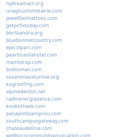
nydreamact.org
unagisushimetairie.com
jewelflashtattoos.com
getpcfixtoday.com
bbrtbandra.org
bluebonnetcountry.com
epicclipart.com
pearlmanilahotel.com
maintdrop.com
bobtoman.com
sosanimauxtunisie.org
kogroofing.com
alpinedentist.net
radioenergiadance.com
kookotheek.com
panayiotislamprou.com
southcampusgateway.com
chateaudelisse.com
wellborncommunityassociation.com