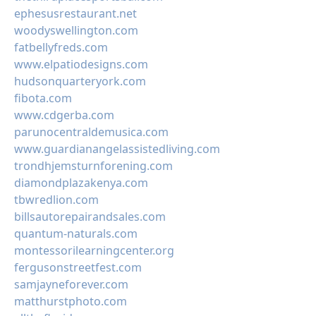
ephesusrestaurant.net
woodyswellington.com
fatbellyfreds.com
www.elpatiodesigns.com
hudsonquarteryork.com
fibota.com
www.cdgerba.com
parunocentraldemusica.com
www.guardianangelassistedliving.com
trondhjemsturnforening.com
diamondplazakenya.com
tbwredlion.com
billsautorepairandsales.com
quantum-naturals.com
montessorilearningcenter.org
fergusonstreetfest.com
samjayneforever.com
matthurstphoto.com