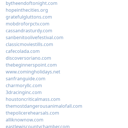
bytheendoftonight.com
hopeinthecities.org
gratefulgluttons.com
mobdroforpctv.com
cassandrasturdy.com
sanbenitoolivefestival.com
classicmoviestills.com
cafecolada.com
discoversoriano.com
thebeginnerspoint.com
www.comingholidays.net
sanfranguide.com
charmoryllc.com
3dracinginc.com
houstoncriticalmass.com
themostdangerousanimalofall.com
thepolicerehearsals.com
alliknownow.com
eastlewiscountychamber.com