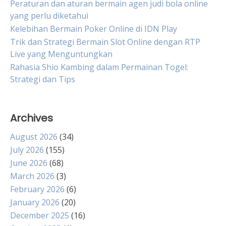
Peraturan dan aturan bermain agen judi bola online
yang perlu diketahui
Kelebihan Bermain Poker Online di IDN Play
Trik dan Strategi Bermain Slot Online dengan RTP
Live yang Menguntungkan
Rahasia Shio Kambing dalam Permainan Togel:
Strategi dan Tips
Archives
August 2026
(34)
July 2026
(155)
June 2026
(68)
March 2026
(3)
February 2026
(6)
January 2026
(20)
December 2025
(16)