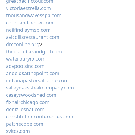
greatpacifictour.com
victoriaestrella.com
thousandwavesspa.com
courtlandcenter.com
neilfindlaymsp.com
avicollisrestaurant.com
drcconline.org
v
theplacebarandgrill.com
waterburyrx.com
advpoolsinc.com
angelosatthepoint.com
indianapastorsalliance.com
valleyoakssteakcompany.com
caseyswoodshed.com
fixhairchicago.com
denizliesnaf.com
constitutionconferences.com
patthecope.com
svitcs.com