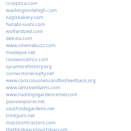
ccvoptica.com
washingtonlehigh.com
luigisbakery.com
hanabi-sushi.com
wolfandzed.com
dekuta.com
www.cinemabuzz.com
mixdepot.net
rosewoodmcs.com
sycamorehistory.org
cornerstonerealty.net
www.consciousnessandbiofeedback.org
www.iamzowilliams.com
www.hastingsgardencenter.com
pianoexplorer.net
southsidegardens.net
trinityum.net
mazzicontractors.com
thethirdplacesportsbar.com