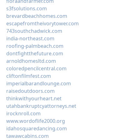
floraandfarmer.com
s3fsolutions.com
brevardbeachhomes.com
escapefromtheivorytower.com
743southchadwick.com
india-northeast.com
roofing-palmbeach.com
dontfightthefuture.com
arnoldhomesltd.com
coloredpencilcentral.com
cliftonfilmfest.com
imperialbarandlounge.com
raisedoutdoors.com
thinkwithyourheart.net
utahbankruptcyattorneys.net
irocknroll.com
www.wordoflife2000.org
idahosquaredancing.com
tawawcabins.com