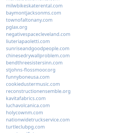
milwbikeskaterental.com
baymontjacksonms.com
townofaltonany.com
pglax.org
negativespacecleveland.com
liuteriapaoletti.com
sunriseandgoodpeople.com
chinesedrywallproblem.com
bendthreesistersinn.com
stjohns-flossmoor.org
funnyboneusa.com
cookiedustermusic.com
reconstructionensemble.org
kavitafabrics.com
luchavolcanica.com
holycownm.com
nationwidetruckservice.com
turtleclubpg.com