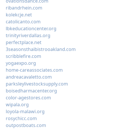
ovationsdance.com
ribandrhein.com
kolekcje.net
catolicanto.com
lbkeducationcenter.org
trinityriverdallas.org
perfectplace.net
3seasonsthaibistrooakland.com
scribblefire.com
yogaexpo.org
home-careassociates.com
andreacavaletto.com
parksleylivestocksupply.com
boisedharmacenter.org
color-agestores.com
wipala.org
loyola-malawi.org
rosychicc.com
outpostboats.com