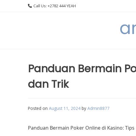
Skip
Call Us: +2782 444 YEAH
to
content
a
Panduan Bermain Poke
dan Trik
Posted on
August 11, 2024
by
Admin8877
Panduan Bermain Poker Online di Kasino: Tips 