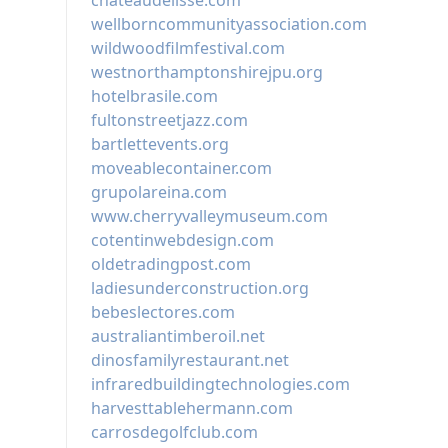
chateaudelisse.com
wellborncommunityassociation.com
wildwoodfilmfestival.com
westnorthamptonshirejpu.org
hotelbrasile.com
fultonstreetjazz.com
bartlettevents.org
moveablecontainer.com
grupolareina.com
www.cherryvalleymuseum.com
cotentinwebdesign.com
oldetradingpost.com
ladiesunderconstruction.org
bebeslectores.com
australiantimberoil.net
dinosfamilyrestaurant.net
infraredbuildingtechnologies.com
harvesttablehermann.com
carrosdegolfclub.com