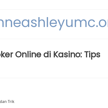
nneashleyumc.o
r Online di Kasino: Tips
dan Trik