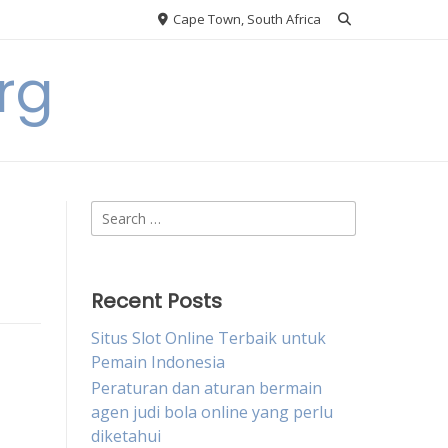
Cape Town, South Africa
rg
Search
for:
Recent Posts
Situs Slot Online Terbaik untuk
Pemain Indonesia
Peraturan dan aturan bermain
agen judi bola online yang perlu
diketahui