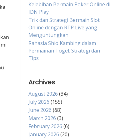
Kelebihan Bermain Poker Online di
ika
IDN Play
Trik dan Strategi Bermain Slot
Online dengan RTP Live yang
Menguntungkan
akan
Rahasia Shio Kambing dalam
ami
Permainan Togel: Strategi dan
Tips
mu
h
Archives
August 2026
(34)
July 2026
(155)
June 2026
(68)
March 2026
(3)
February 2026
(6)
January 2026
(20)