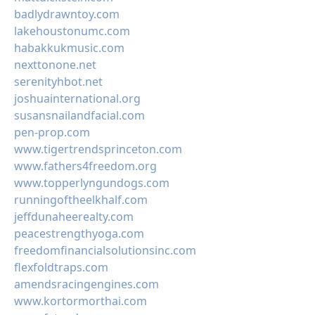
badlydrawntoy.com
lakehoustonumc.com
habakkukmusic.com
nexttonone.net
serenityhbot.net
joshuainternational.org
susansnailandfacial.com
pen-prop.com
www.tigertrendsprinceton.com
www.fathers4freedom.org
www.topperlyngundogs.com
runningoftheelkhalf.com
jeffdunaheerealty.com
peacestrengthyoga.com
freedomfinancialsolutionsinc.com
flexfoldtraps.com
amendsracingengines.com
www.kortormorthai.com