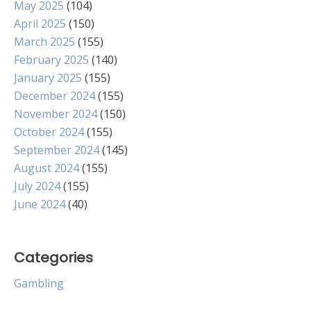
May 2025
(104)
April 2025
(150)
March 2025
(155)
February 2025
(140)
January 2025
(155)
December 2024
(155)
November 2024
(150)
October 2024
(155)
September 2024
(145)
August 2024
(155)
July 2024
(155)
June 2024
(40)
Categories
Gambling