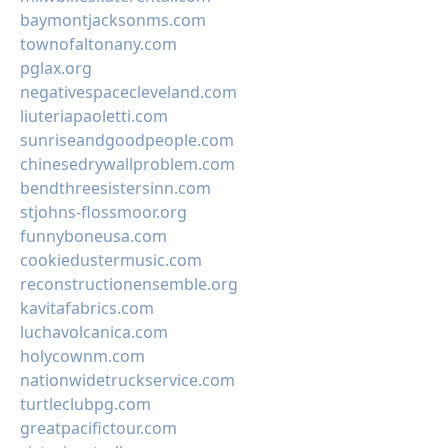
baymontjacksonms.com
townofaltonany.com
pglax.org
negativespacecleveland.com
liuteriapaoletti.com
sunriseandgoodpeople.com
chinesedrywallproblem.com
bendthreesistersinn.com
stjohns-flossmoor.org
funnyboneusa.com
cookiedustermusic.com
reconstructionensemble.org
kavitafabrics.com
luchavolcanica.com
holycownm.com
nationwidetruckservice.com
turtleclubpg.com
greatpacifictour.com