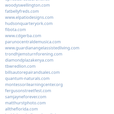
woodyswellington.com
fatbellyfreds.com
www.elpatiodesigns.com
hudsonquarteryork.com
fibota.com
www.cdgerba.com
parunocentraldemusica.com
www.guardianangelassistedliving.com
trondhjemsturnforening.com
diamondplazakenya.com
tbwredlion.com
billsautorepairandsales.com
quantum-naturals.com
montessorilearningcenter.org
fergusonstreetfest.com
samjayneforever.com
matthurstphoto.com
alltheflorida.com