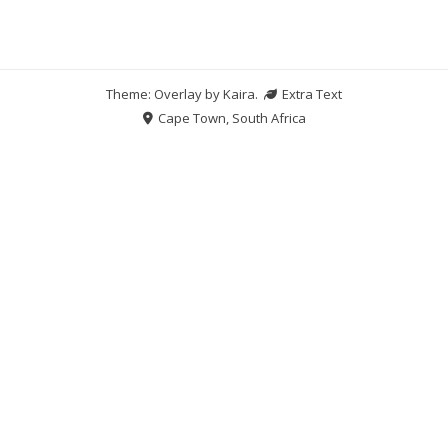
Theme: Overlay by
Kaira
.
Extra Text
Cape Town, South Africa