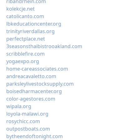
ribandrhein.com
kolekcje.net
catolicanto.com
lbkeducationcenter.org
trinityriverdallas.org
perfectplace.net
3seasonsthaibistrooakland.com
scribblefire.com
yogaexpo.org
home-careassociates.com
andreacavaletto.com
parksleylivestocksupply.com
boisedharmacenter.org
color-agestores.com
wipala.org
loyola-malawi.org
rosychicc.com
outpostboats.com
bytheendoftonight.com