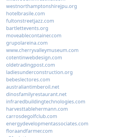
westnorthamptonshirejpu.org
hotelbrasile.com
fultonstreetjazz.com
bartlettevents.org
moveablecontainer.com
grupolareina.com
www.cherryvalleymuseum.com
cotentinwebdesign.com
oldetradingpost.com
ladiesunderconstruction.org
bebeslectores.com
australiantimberoil.net
dinosfamilyrestaurant.net
infraredbuildingtechnologies.com
harvesttablehermann.com
carrosdegolfclub.com
energydevelopmentassociates.com
floraandfarmer.com