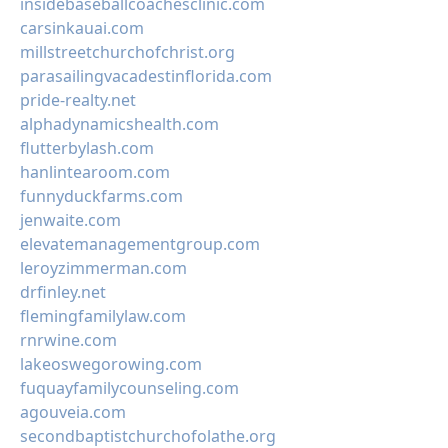
insidebaseballcoachesclinic.com
carsinkauai.com
millstreetchurchofchrist.org
parasailingvacadestinflorida.com
pride-realty.net
alphadynamicshealth.com
flutterbylash.com
hanlintearoom.com
funnyduckfarms.com
jenwaite.com
elevatemanagementgroup.com
leroyzimmerman.com
drfinley.net
flemingfamilylaw.com
rnrwine.com
lakeoswegorowing.com
fuquayfamilycounseling.com
agouveia.com
secondbaptistchurchofolathe.org