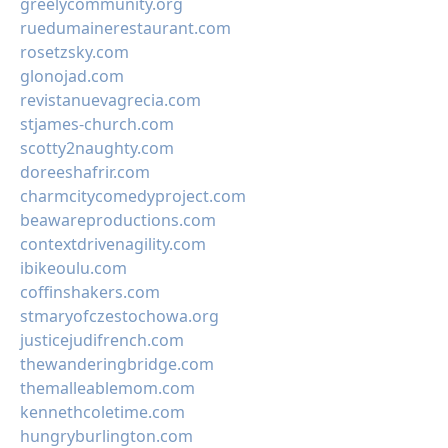
greelycommunity.org
ruedumainerestaurant.com
rosetzsky.com
glonojad.com
revistanuevagrecia.com
stjames-church.com
scotty2naughty.com
doreeshafrir.com
charmcitycomedyproject.com
beawareproductions.com
contextdrivenagility.com
ibikeoulu.com
coffinshakers.com
stmaryofczestochowa.org
justicejudifrench.com
thewanderingbridge.com
themalleablemom.com
kennethcoletime.com
hungryburlington.com