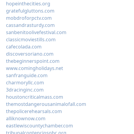
hopeinthecities.org
gratefulgluttons.com
mobdroforpctv.com
cassandrasturdy.com
sanbenitoolivefestival.com
classicmoviestills.com
cafecolada.com
discoversoriano.com
thebeginnerspoint.com
www.comingholidays.net
sanfranguide.com
charmoryllc.com
3dracinginc.com
houstoncriticalmass.com
themostdangerousanimalofall.com
thepolicerehearsals.com
alliknownow.com
eastlewiscountychamber.com
tribunalcontenciosobc.org