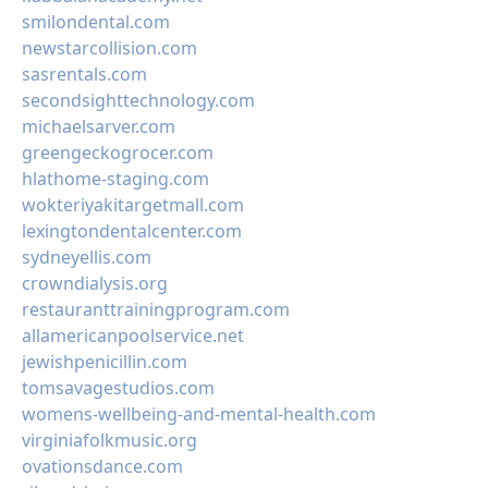
smilondental.com
newstarcollision.com
sasrentals.com
secondsighttechnology.com
michaelsarver.com
greengeckogrocer.com
hlathome-staging.com
wokteriyakitargetmall.com
lexingtondentalcenter.com
sydneyellis.com
crowndialysis.org
restauranttrainingprogram.com
allamericanpoolservice.net
jewishpenicillin.com
tomsavagestudios.com
womens-wellbeing-and-mental-health.com
virginiafolkmusic.org
ovationsdance.com