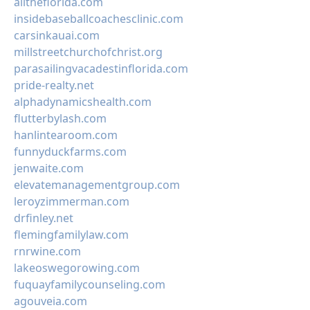
alltheflorida.com
insidebaseballcoachesclinic.com
carsinkauai.com
millstreetchurchofchrist.org
parasailingvacadestinflorida.com
pride-realty.net
alphadynamicshealth.com
flutterbylash.com
hanlintearoom.com
funnyduckfarms.com
jenwaite.com
elevatemanagementgroup.com
leroyzimmerman.com
drfinley.net
flemingfamilylaw.com
rnrwine.com
lakeoswegorowing.com
fuquayfamilycounseling.com
agouveia.com