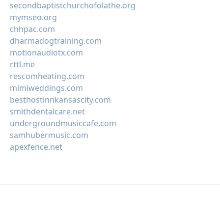
secondbaptistchurchofolathe.org
mymseo.org
chhpac.com
dharmadogtraining.com
motionaudiotx.com
rttl.me
rescomheating.com
mimiweddings.com
besthostinnkansascity.com
smithdentalcare.net
undergroundmusiccafe.com
samhubermusic.com
apexfence.net