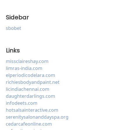
Sidebar
sbobet
Links
missclaireshay.com
limras-india.com
elperiodicodelara.com
richiesbodyandpaint.net
licindiachennai.com
daughterdarlings.com
infodeets.com
hotsalsainteractive.com
serenitysalonanddayspa.org
cedarcafeonline.com