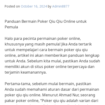
Posted on
October 16, 2024
by
Admin8877
Panduan Bermain Poker Qiu Qiu Online untuk
Pemula
Halo para pecinta permainan poker online,
khususnya yang masih pemula! Jika Anda tertarik
untuk mempelajari cara bermain poker qiu qiu
online, artikel ini akan memberikan panduan lengkap
untuk Anda. Sebelum kita mulai, pastikan Anda sudah
memiliki akun di situs poker online terpercaya dan
terjamin keamanannya.
Pertama-tama, sebelum mulai bermain, pastikan
Anda sudah memahami aturan dasar dari permainan
poker qiu qiu online. Menurut Ahmad Nur, seorang
pakar poker online, “Poker qiu qiu adalah varian dari