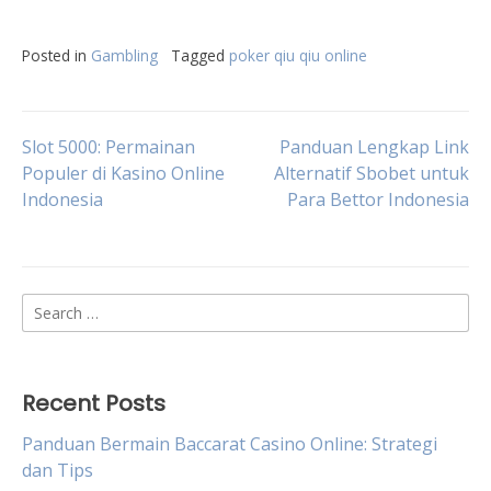
Posted in
Gambling
Tagged
poker qiu qiu online
Post
Slot 5000: Permainan
Panduan Lengkap Link
Populer di Kasino Online
Alternatif Sbobet untuk
Indonesia
Para Bettor Indonesia
navigation
Search
for:
Recent Posts
Panduan Bermain Baccarat Casino Online: Strategi
dan Tips