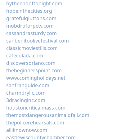
bytheendoftonight.com
hopeinthecities.org
gratefulgluttons.com
mobdroforpctv.com
cassandrasturdy.com
sanbenitoolivefestival.com
classicmoviestills.com
cafecolada.com
discoversoriano.com
thebeginnerspoint.com
www.comingholidays.net
sanfranguide.com
charmoryllc.com
3dracinginc.com
houstoncriticalmass.com
themostdangerousanimalofall.com
thepolicerehearsals.com
alliknownow.com
eastlewiscountychamber.com