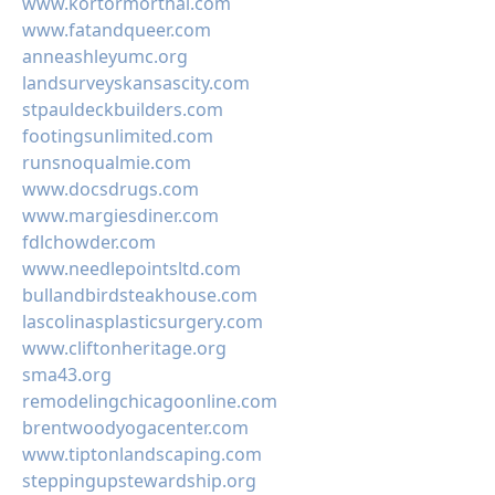
www.kortormorthai.com
www.fatandqueer.com
anneashleyumc.org
landsurveyskansascity.com
stpauldeckbuilders.com
footingsunlimited.com
runsnoqualmie.com
www.docsdrugs.com
www.margiesdiner.com
fdlchowder.com
www.needlepointsltd.com
bullandbirdsteakhouse.com
lascolinasplasticsurgery.com
www.cliftonheritage.org
sma43.org
remodelingchicagoonline.com
brentwoodyogacenter.com
www.tiptonlandscaping.com
steppingupstewardship.org