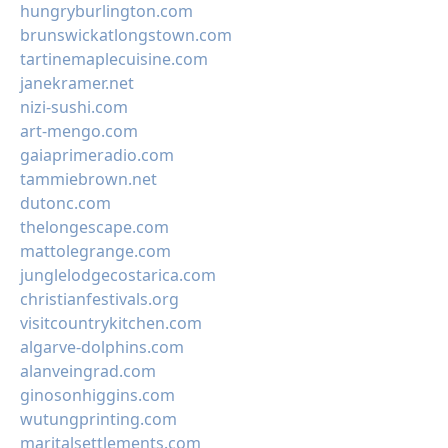
hungryburlington.com
brunswickatlongstown.com
tartinemaplecuisine.com
janekramer.net
nizi-sushi.com
art-mengo.com
gaiaprimeradio.com
tammiebrown.net
dutonc.com
thelongescape.com
mattolegrange.com
junglelodgecostarica.com
christianfestivals.org
visitcountrykitchen.com
algarve-dolphins.com
alanveingrad.com
ginosonhiggins.com
wutungprinting.com
maritalsettlements.com