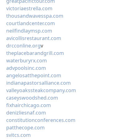
greatpacifictour.com
victoriaestrella.com
thousandwavesspa.com
courtlandcenter.com
neilfindlaymsp.com
avicollisrestaurant.com
drcconline.org
v
theplacebarandgrill.com
waterburyrx.com
advpoolsinc.com
angelosatthepoint.com
indianapastorsalliance.com
valleyoakssteakcompany.com
caseyswoodshed.com
fixhairchicago.com
denizliesnaf.com
constitutionconferences.com
patthecope.com
svitcs.com