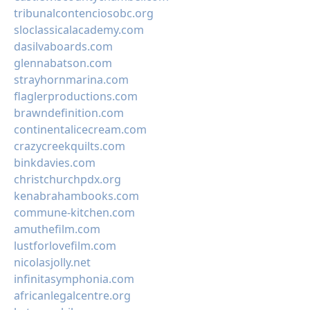
tribunalcontenciosobc.org
sloclassicalacademy.com
dasilvaboards.com
glennabatson.com
strayhornmarina.com
flaglerproductions.com
brawndefinition.com
continentalicecream.com
crazycreekquilts.com
binkdavies.com
christchurchpdx.org
kenabrahambooks.com
commune-kitchen.com
amuthefilm.com
lustforlovefilm.com
nicolasjolly.net
infinitasymphonia.com
africanlegalcentre.org