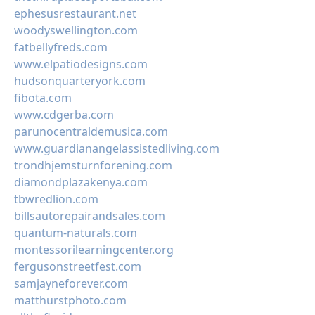
ephesusrestaurant.net
woodyswellington.com
fatbellyfreds.com
www.elpatiodesigns.com
hudsonquarteryork.com
fibota.com
www.cdgerba.com
parunocentraldemusica.com
www.guardianangelassistedliving.com
trondhjemsturnforening.com
diamondplazakenya.com
tbwredlion.com
billsautorepairandsales.com
quantum-naturals.com
montessorilearningcenter.org
fergusonstreetfest.com
samjayneforever.com
matthurstphoto.com