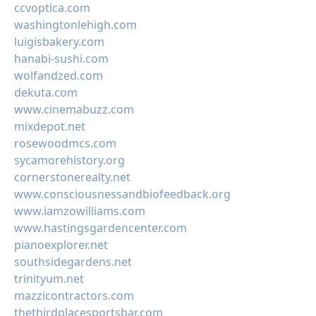
ccvoptica.com
washingtonlehigh.com
luigisbakery.com
hanabi-sushi.com
wolfandzed.com
dekuta.com
www.cinemabuzz.com
mixdepot.net
rosewoodmcs.com
sycamorehistory.org
cornerstonerealty.net
www.consciousnessandbiofeedback.org
www.iamzowilliams.com
www.hastingsgardencenter.com
pianoexplorer.net
southsidegardens.net
trinityum.net
mazzicontractors.com
thethirdplacesportsbar.com