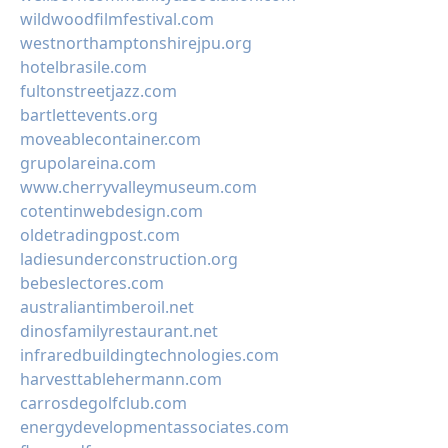
wildwoodfilmfestival.com
westnorthamptonshirejpu.org
hotelbrasile.com
fultonstreetjazz.com
bartlettevents.org
moveablecontainer.com
grupolareina.com
www.cherryvalleymuseum.com
cotentinwebdesign.com
oldetradingpost.com
ladiesunderconstruction.org
bebeslectores.com
australiantimberoil.net
dinosfamilyrestaurant.net
infraredbuildingtechnologies.com
harvesttablehermann.com
carrosdegolfclub.com
energydevelopmentassociates.com