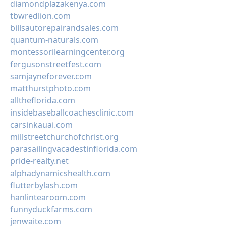
diamondplazakenya.com
tbwredlion.com
billsautorepairandsales.com
quantum-naturals.com
montessorilearningcenter.org
fergusonstreetfest.com
samjayneforever.com
matthurstphoto.com
alltheflorida.com
insidebaseballcoachesclinic.com
carsinkauai.com
millstreetchurchofchrist.org
parasailingvacadestinflorida.com
pride-realty.net
alphadynamicshealth.com
flutterbylash.com
hanlintearoom.com
funnyduckfarms.com
jenwaite.com