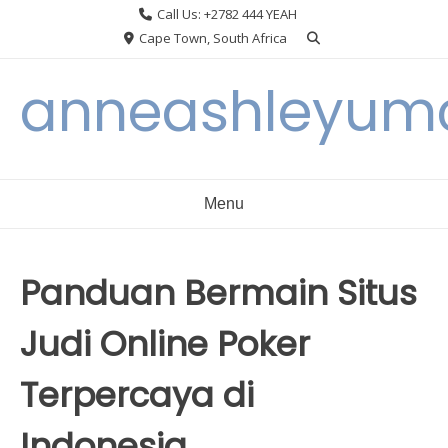
Skip
Call Us: +2782 444 YEAH
to
Cape Town, South Africa
content
anneashleyumc
Menu
Panduan Bermain Situs
Judi Online Poker
Terpercaya di
Indonesia