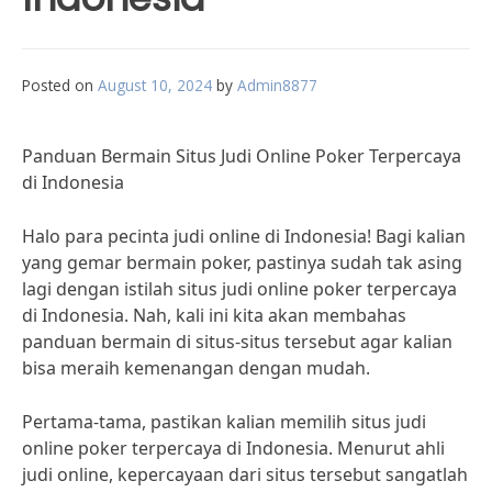
Posted on
August 10, 2024
by
Admin8877
Panduan Bermain Situs Judi Online Poker Terpercaya
di Indonesia
Halo para pecinta judi online di Indonesia! Bagi kalian
yang gemar bermain poker, pastinya sudah tak asing
lagi dengan istilah situs judi online poker terpercaya
di Indonesia. Nah, kali ini kita akan membahas
panduan bermain di situs-situs tersebut agar kalian
bisa meraih kemenangan dengan mudah.
Pertama-tama, pastikan kalian memilih situs judi
online poker terpercaya di Indonesia. Menurut ahli
judi online, kepercayaan dari situs tersebut sangatlah