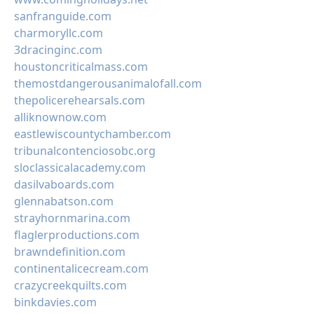
sanfranguide.com
charmoryllc.com
3dracinginc.com
houstoncriticalmass.com
themostdangerousanimalofall.com
thepolicerehearsals.com
alliknownow.com
eastlewiscountychamber.com
tribunalcontenciosobc.org
sloclassicalacademy.com
dasilvaboards.com
glennabatson.com
strayhornmarina.com
flaglerproductions.com
brawndefinition.com
continentalicecream.com
crazycreekquilts.com
binkdavies.com