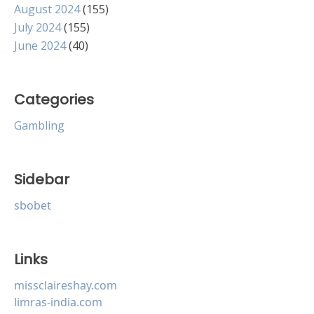
August 2024
(155)
July 2024
(155)
June 2024
(40)
Categories
Gambling
Sidebar
sbobet
Links
missclaireshay.com
limras-india.com