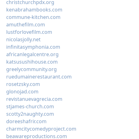
christchurchpdx.org
kenabrahambooks.com
commune-kitchen.com
amuthefilm.com
lustforlovefilm.com
nicolasjolly.net
infinitasymphonia.com
africanlegalcentre.org
katsusushihouse.com
greelycommunity.org
ruedumainerestaurant.com
rosetzsky.com
glonojad.com
revistanuevagrecia.com
stjames-church.com
scotty2naughty.com
doreeshafrir.com
charmcitycomedyproject.com
beawareproductions.com