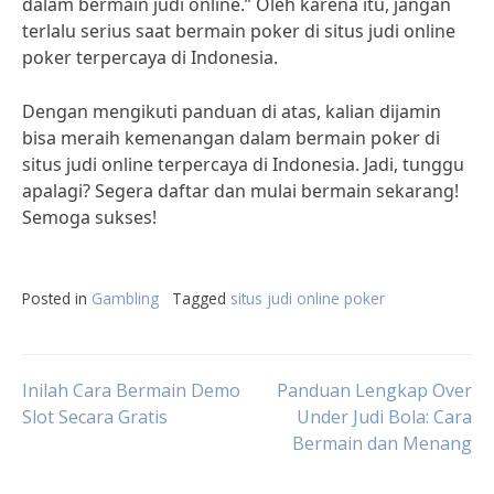
dalam bermain judi online.” Oleh karena itu, jangan
terlalu serius saat bermain poker di situs judi online
poker terpercaya di Indonesia.
Dengan mengikuti panduan di atas, kalian dijamin
bisa meraih kemenangan dalam bermain poker di
situs judi online terpercaya di Indonesia. Jadi, tunggu
apalagi? Segera daftar dan mulai bermain sekarang!
Semoga sukses!
Posted in
Gambling
Tagged
situs judi online poker
Post
Inilah Cara Bermain Demo
Panduan Lengkap Over
Slot Secara Gratis
Under Judi Bola: Cara
Bermain dan Menang
navigation