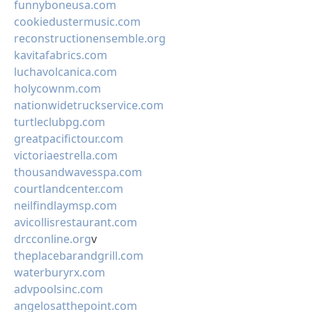
funnyboneusa.com
cookiedustermusic.com
reconstructionensemble.org
kavitafabrics.com
luchavolcanica.com
holycownm.com
nationwidetruckservice.com
turtleclubpg.com
greatpacifictour.com
victoriaestrella.com
thousandwavesspa.com
courtlandcenter.com
neilfindlaymsp.com
avicollisrestaurant.com
drcconline.org
v
theplacebarandgrill.com
waterburyrx.com
advpoolsinc.com
angelosatthepoint.com