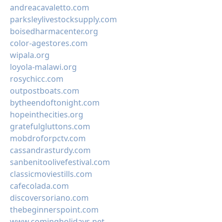
andreacavaletto.com
parksleylivestocksupply.com
boisedharmacenter.org
color-agestores.com
wipala.org
loyola-malawi.org
rosychicc.com
outpostboats.com
bytheendoftonight.com
hopeinthecities.org
gratefulgluttons.com
mobdroforpctv.com
cassandrasturdy.com
sanbenitoolivefestival.com
classicmoviestills.com
cafecolada.com
discoversoriano.com
thebeginnerspoint.com
www.comingholidays.net