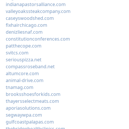
indianapastorsalliance.com
valleyoakssteakcompany.com
caseyswoodshed.com
fixhairchicago.com
denizliesnaf.com
constitutionconferences.com
patthecope.com
svitcs.com
seriouspizza.net
compassroseband.net
altumcore.com
animal-drive.com
tnamag.com
brooksshoesforkids.com
thayersselectmeats.com
aporiasolutions.com
segwaywpa.com
gulfcoastpalapas.com
thebridgehealthclinics.com