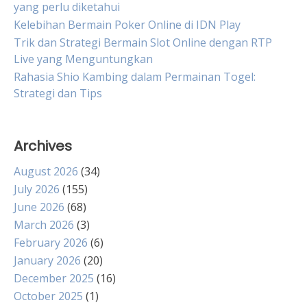
yang perlu diketahui
Kelebihan Bermain Poker Online di IDN Play
Trik dan Strategi Bermain Slot Online dengan RTP
Live yang Menguntungkan
Rahasia Shio Kambing dalam Permainan Togel:
Strategi dan Tips
Archives
August 2026
(34)
July 2026
(155)
June 2026
(68)
March 2026
(3)
February 2026
(6)
January 2026
(20)
December 2025
(16)
October 2025
(1)