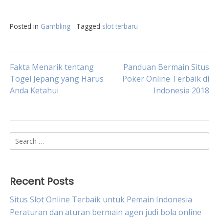
Posted in
Gambling
Tagged
slot terbaru
Post
Fakta Menarik tentang
Panduan Bermain Situs
Togel Jepang yang Harus
Poker Online Terbaik di
Anda Ketahui
Indonesia 2018
navigation
Search
for:
Recent Posts
Situs Slot Online Terbaik untuk Pemain Indonesia
Peraturan dan aturan bermain agen judi bola online