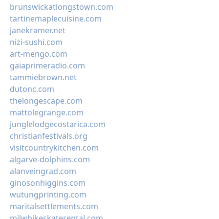
brunswickatlongstown.com
tartinemaplecuisine.com
janekramer.net
nizi-sushi.com
art-mengo.com
gaiaprimeradio.com
tammiebrown.net
dutonc.com
thelongescape.com
mattolegrange.com
junglelodgecostarica.com
christianfestivals.org
visitcountrykitchen.com
algarve-dolphins.com
alanveingrad.com
ginosonhiggins.com
wutungprinting.com
maritalsettlements.com
milwbikeskaterental.com