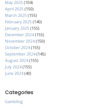
May 2025
(104)
April 2025
(150)
March 2025
(155)
February 2025
(140)
January 2025
(155)
December 2024
(155)
November 2024
(150)
October 2024
(155)
September 2024
(145)
August 2024
(155)
July 2024
(155)
June 2024
(40)
Categories
Gambling