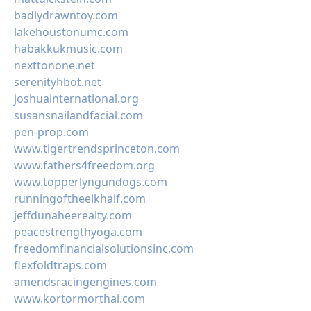
badlydrawntoy.com
lakehoustonumc.com
habakkukmusic.com
nexttonone.net
serenityhbot.net
joshuainternational.org
susansnailandfacial.com
pen-prop.com
www.tigertrendsprinceton.com
www.fathers4freedom.org
www.topperlyngundogs.com
runningoftheelkhalf.com
jeffdunaheerealty.com
peacestrengthyoga.com
freedomfinancialsolutionsinc.com
flexfoldtraps.com
amendsracingengines.com
www.kortormorthai.com