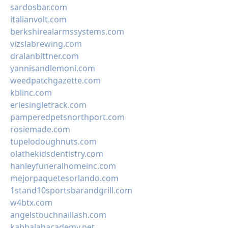
sardosbar.com
italianvolt.com
berkshirealarmssystems.com
vizslabrewing.com
dralanbittner.com
yannisandlemoni.com
weedpatchgazette.com
kblinc.com
eriesingletrack.com
pamperedpetsnorthport.com
rosiemade.com
tupelodoughnuts.com
olathekidsdentistry.com
hanleyfuneralhomeinc.com
mejorpaquetesorlando.com
1stand10sportsbarandgrill.com
w4btx.com
angelstouchnaillash.com
kabbalahacademy.net