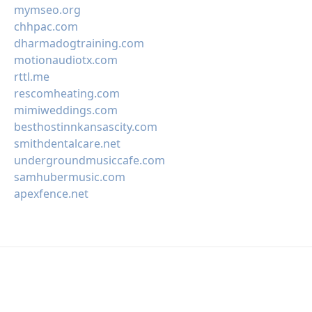
mymseo.org
chhpac.com
dharmadogtraining.com
motionaudiotx.com
rttl.me
rescomheating.com
mimiweddings.com
besthostinnkansascity.com
smithdentalcare.net
undergroundmusiccafe.com
samhubermusic.com
apexfence.net