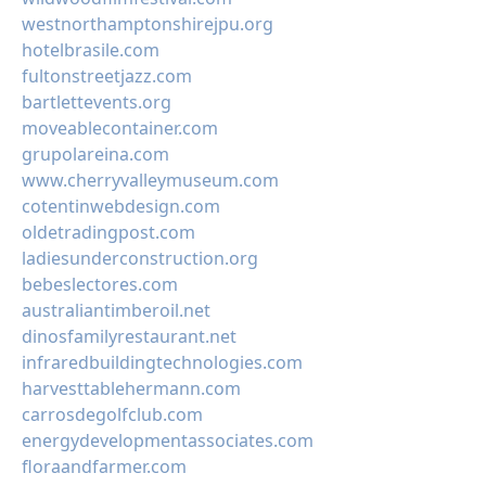
westnorthamptonshirejpu.org
hotelbrasile.com
fultonstreetjazz.com
bartlettevents.org
moveablecontainer.com
grupolareina.com
www.cherryvalleymuseum.com
cotentinwebdesign.com
oldetradingpost.com
ladiesunderconstruction.org
bebeslectores.com
australiantimberoil.net
dinosfamilyrestaurant.net
infraredbuildingtechnologies.com
harvesttablehermann.com
carrosdegolfclub.com
energydevelopmentassociates.com
floraandfarmer.com