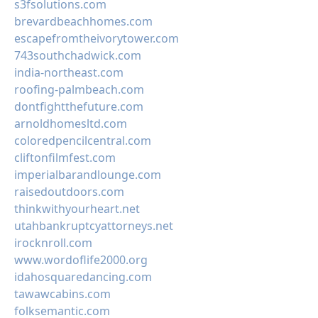
s3fsolutions.com
brevardbeachhomes.com
escapefromtheivorytower.com
743southchadwick.com
india-northeast.com
roofing-palmbeach.com
dontfightthefuture.com
arnoldhomesltd.com
coloredpencilcentral.com
cliftonfilmfest.com
imperialbarandlounge.com
raisedoutdoors.com
thinkwithyourheart.net
utahbankruptcyattorneys.net
irocknroll.com
www.wordoflife2000.org
idahosquaredancing.com
tawawcabins.com
folksemantic.com