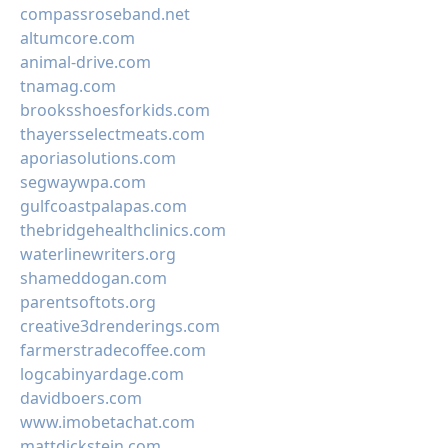
compassroseband.net
altumcore.com
animal-drive.com
tnamag.com
brooksshoesforkids.com
thayersselectmeats.com
aporiasolutions.com
segwaywpa.com
gulfcoastpalapas.com
thebridgehealthclinics.com
waterlinewriters.org
shameddogan.com
parentsoftots.org
creative3drenderings.com
farmerstradecoffee.com
logcabinyardage.com
davidboers.com
www.imobetachat.com
mattdickstein.com