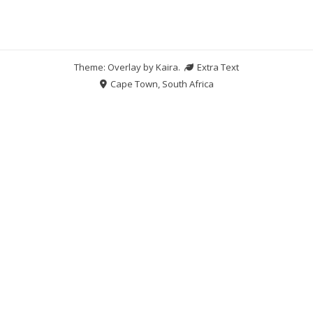
Theme: Overlay by
Kaira
.
Extra Text
Cape Town, South Africa