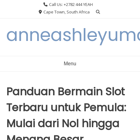
Skip
Call Us: +2782 444 YEAH
to
Cape Town, South Africa
content
anneashleyumc
Menu
Panduan Bermain Slot
Terbaru untuk Pemula:
Mulai dari Nol hingga
Menang Besar