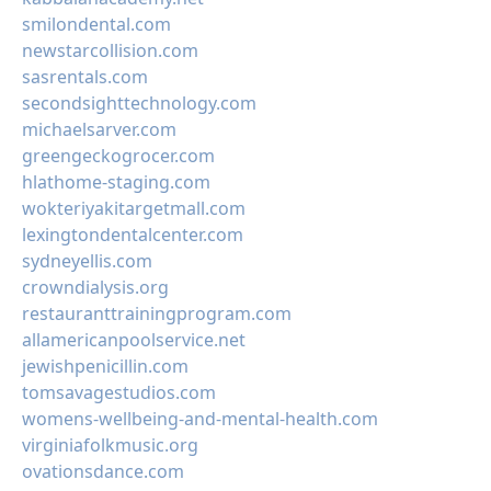
smilondental.com
newstarcollision.com
sasrentals.com
secondsighttechnology.com
michaelsarver.com
greengeckogrocer.com
hlathome-staging.com
wokteriyakitargetmall.com
lexingtondentalcenter.com
sydneyellis.com
crowndialysis.org
restauranttrainingprogram.com
allamericanpoolservice.net
jewishpenicillin.com
tomsavagestudios.com
womens-wellbeing-and-mental-health.com
virginiafolkmusic.org
ovationsdance.com