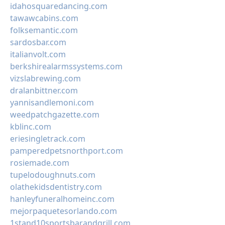
idahosquaredancing.com
tawawcabins.com
folksemantic.com
sardosbar.com
italianvolt.com
berkshirealarmssystems.com
vizslabrewing.com
dralanbittner.com
yannisandlemoni.com
weedpatchgazette.com
kblinc.com
eriesingletrack.com
pamperedpetsnorthport.com
rosiemade.com
tupelodoughnuts.com
olathekidsdentistry.com
hanleyfuneralhomeinc.com
mejorpaquetesorlando.com
1stand10sportsbarandgrill.com