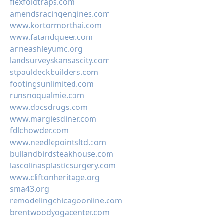
flexfoldtraps.com
amendsracingengines.com
www.kortormorthai.com
www.fatandqueer.com
anneashleyumc.org
landsurveyskansascity.com
stpauldeckbuilders.com
footingsunlimited.com
runsnoqualmie.com
www.docsdrugs.com
www.margiesdiner.com
fdlchowder.com
www.needlepointsltd.com
bullandbirdsteakhouse.com
lascolinasplasticsurgery.com
www.cliftonheritage.org
sma43.org
remodelingchicagoonline.com
brentwoodyogacenter.com