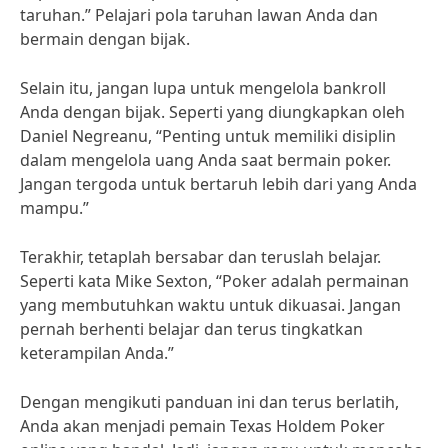
taruhan.” Pelajari pola taruhan lawan Anda dan
bermain dengan bijak.
Selain itu, jangan lupa untuk mengelola bankroll
Anda dengan bijak. Seperti yang diungkapkan oleh
Daniel Negreanu, “Penting untuk memiliki disiplin
dalam mengelola uang Anda saat bermain poker.
Jangan tergoda untuk bertaruh lebih dari yang Anda
mampu.”
Terakhir, tetaplah bersabar dan teruslah belajar.
Seperti kata Mike Sexton, “Poker adalah permainan
yang membutuhkan waktu untuk dikuasai. Jangan
pernah berhenti belajar dan terus tingkatkan
keterampilan Anda.”
Dengan mengikuti panduan ini dan terus berlatih,
Anda akan menjadi pemain Texas Holdem Poker