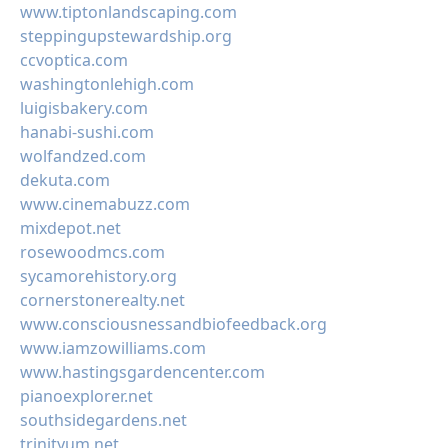
www.tiptonlandscaping.com
steppingupstewardship.org
ccvoptica.com
washingtonlehigh.com
luigisbakery.com
hanabi-sushi.com
wolfandzed.com
dekuta.com
www.cinemabuzz.com
mixdepot.net
rosewoodmcs.com
sycamorehistory.org
cornerstonerealty.net
www.consciousnessandbiofeedback.org
www.iamzowilliams.com
www.hastingsgardencenter.com
pianoexplorer.net
southsidegardens.net
trinityum.net