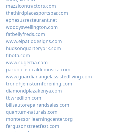
mazzicontractors.com
thethirdplacesportsbar.com
ephesusrestaurant.net
woodyswellington.com
fatbellyfreds.com
www.elpatiodesigns.com
hudsonquarteryork.com
fibota.com
www.cdgerba.com
parunocentraldemusica.com
www.guardianangelassistedliving.com
trondhjemsturnforening.com
diamondplazakenya.com
tbwredlion.com
billsautorepairandsales.com
quantum-naturals.com
montessorilearningcenter.org
fergusonstreetfest.com