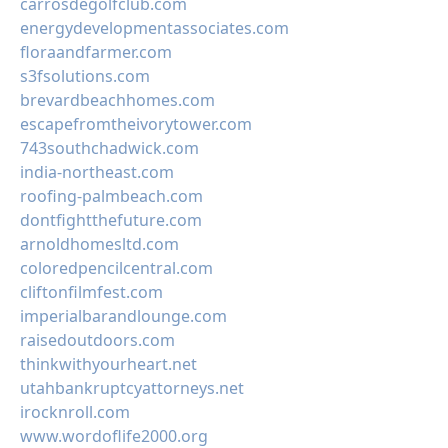
carrosdegolfclub.com
energydevelopmentassociates.com
floraandfarmer.com
s3fsolutions.com
brevardbeachhomes.com
escapefromtheivorytower.com
743southchadwick.com
india-northeast.com
roofing-palmbeach.com
dontfightthefuture.com
arnoldhomesltd.com
coloredpencilcentral.com
cliftonfilmfest.com
imperialbarandlounge.com
raisedoutdoors.com
thinkwithyourheart.net
utahbankruptcyattorneys.net
irocknroll.com
www.wordoflife2000.org