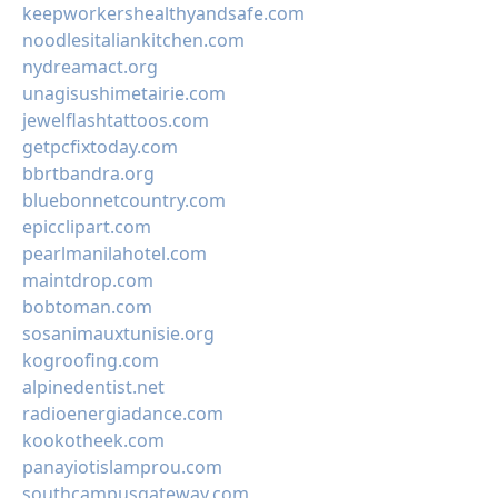
keepworkershealthyandsafe.com
noodlesitaliankitchen.com
nydreamact.org
unagisushimetairie.com
jewelflashtattoos.com
getpcfixtoday.com
bbrtbandra.org
bluebonnetcountry.com
epicclipart.com
pearlmanilahotel.com
maintdrop.com
bobtoman.com
sosanimauxtunisie.org
kogroofing.com
alpinedentist.net
radioenergiadance.com
kookotheek.com
panayiotislamprou.com
southcampusgateway.com