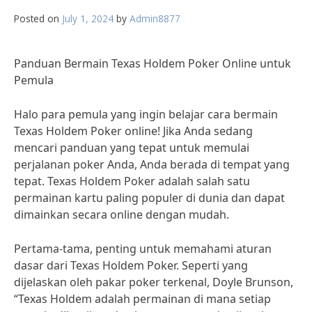
Posted on
July 1, 2024
by
Admin8877
Panduan Bermain Texas Holdem Poker Online untuk
Pemula
Halo para pemula yang ingin belajar cara bermain
Texas Holdem Poker online! Jika Anda sedang
mencari panduan yang tepat untuk memulai
perjalanan poker Anda, Anda berada di tempat yang
tepat. Texas Holdem Poker adalah salah satu
permainan kartu paling populer di dunia dan dapat
dimainkan secara online dengan mudah.
Pertama-tama, penting untuk memahami aturan
dasar dari Texas Holdem Poker. Seperti yang
dijelaskan oleh pakar poker terkenal, Doyle Brunson,
“Texas Holdem adalah permainan di mana setiap