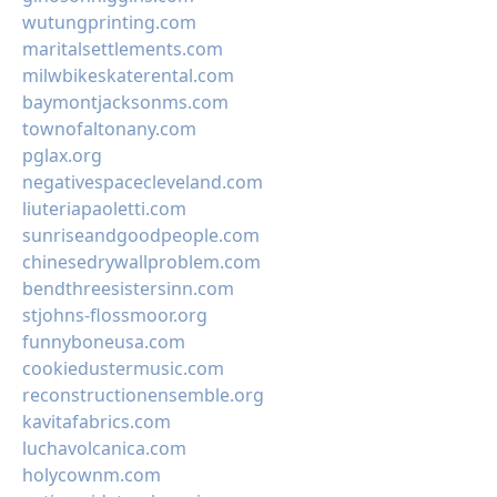
wutungprinting.com
maritalsettlements.com
milwbikeskaterental.com
baymontjacksonms.com
townofaltonany.com
pglax.org
negativespacecleveland.com
liuteriapaoletti.com
sunriseandgoodpeople.com
chinesedrywallproblem.com
bendthreesistersinn.com
stjohns-flossmoor.org
funnyboneusa.com
cookiedustermusic.com
reconstructionensemble.org
kavitafabrics.com
luchavolcanica.com
holycownm.com