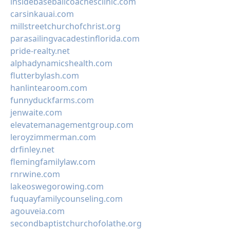
insidebaseballcoachesclinic.com
carsinkauai.com
millstreetchurchofchrist.org
parasailingvacadestinflorida.com
pride-realty.net
alphadynamicshealth.com
flutterbylash.com
hanlintearoom.com
funnyduckfarms.com
jenwaite.com
elevatemanagementgroup.com
leroyzimmerman.com
drfinley.net
flemingfamilylaw.com
rnrwine.com
lakeoswegorowing.com
fuquayfamilycounseling.com
agouveia.com
secondbaptistchurchofolathe.org