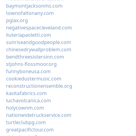
baymontjacksonms.com
townofaltonany.com
pglax.org
negativespacecleveland.com
liuteriapaoletti.com
sunriseandgoodpeople.com
chinesedrywallproblem.com
bendthreesistersinn.com
stjohns-flossmoor.org
funnyboneusa.com
cookiedustermusic.com
reconstructionensemble.org
kavitafabrics.com
luchavolcanica.com
holycownm.com
nationwidetruckservice.com
turtleclubpg.com
greatpacifictour.com