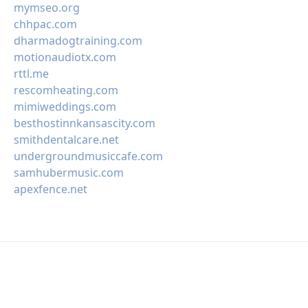
mymseo.org
chhpac.com
dharmadogtraining.com
motionaudiotx.com
rttl.me
rescomheating.com
mimiweddings.com
besthostinnkansascity.com
smithdentalcare.net
undergroundmusiccafe.com
samhubermusic.com
apexfence.net