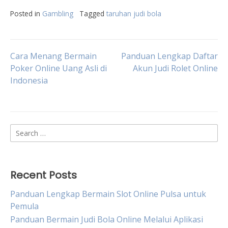
Posted in
Gambling
Tagged
taruhan judi bola
Post
Cara Menang Bermain
Panduan Lengkap Daftar
Poker Online Uang Asli di
Akun Judi Rolet Online
Indonesia
navigation
Search
for:
Recent Posts
Panduan Lengkap Bermain Slot Online Pulsa untuk
Pemula
Panduan Bermain Judi Bola Online Melalui Aplikasi