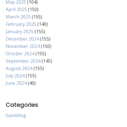
May 2025
(104)
April 2025
(150)
March 2025
(155)
February 2025
(140)
January 2025
(155)
December 2024
(155)
November 2024
(150)
October 2024
(155)
September 2024
(145)
August 2024
(155)
July 2024
(155)
June 2024
(40)
Categories
Gambling