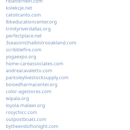
ribandrhein.com
kolekcje.net
catolicanto.com
lbkeducationcenter.org
trinityriverdallas.org
perfectplace.net
3seasonsthaibistrooakland.com
scribblefire.com
yogaexpo.org
home-careassociates.com
andreacavaletto.com
parksleylivestocksupply.com
boisedharmacenter.org
color-agestores.com
wipala.org
loyola-malawi.org
rosychicc.com
outpostboats.com
bytheendoftonight.com