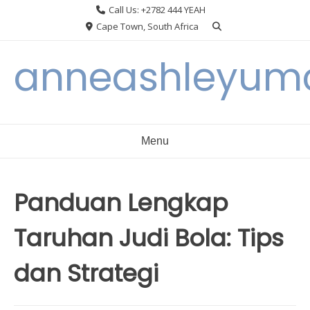
Skip
Call Us: +2782 444 YEAH
to
Cape Town, South Africa
content
anneashleyumc
Menu
Panduan Lengkap
Taruhan Judi Bola: Tips
dan Strategi