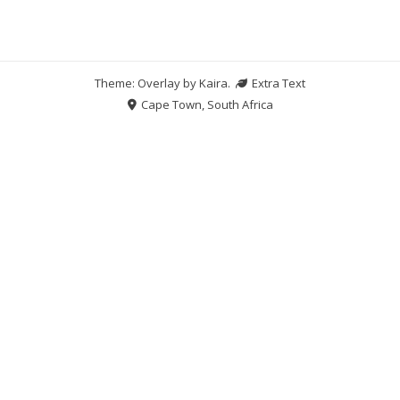
Theme: Overlay by
Kaira
.
Extra Text
Cape Town, South Africa