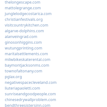
thelongescape.com
mattolegrange.com
junglelodgecostarica.com
christianfestivals.org
visitcountrykitchen.com
algarve-dolphins.com
alanveingrad.com
ginosonhiggins.com
wutungprinting.com
maritalsettlements.com
milwbikeskaterental.com
baymontjacksonms.com
townofaltonany.com
pglax.org
negativespacecleveland.com
liuteriapaoletti.com
sunriseandgoodpeople.com
chinesedrywallproblem.com
bendthreesistersinn.com