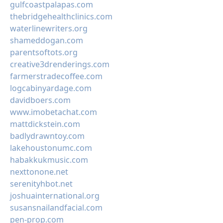
gulfcoastpalapas.com
thebridgehealthclinics.com
waterlinewriters.org
shameddogan.com
parentsoftots.org
creative3drenderings.com
farmerstradecoffee.com
logcabinyardage.com
davidboers.com
www.imobetachat.com
mattdickstein.com
badlydrawntoy.com
lakehoustonumc.com
habakkukmusic.com
nexttonone.net
serenityhbot.net
joshuainternational.org
susansnailandfacial.com
pen-prop.com