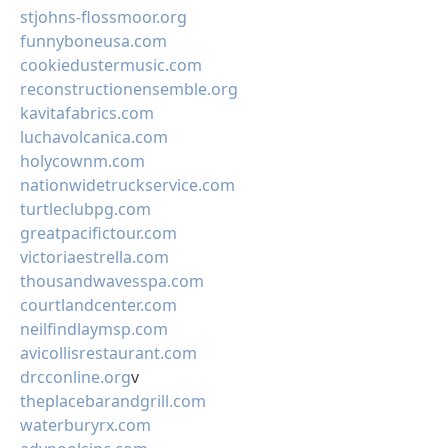
stjohns-flossmoor.org
funnyboneusa.com
cookiedustermusic.com
reconstructionensemble.org
kavitafabrics.com
luchavolcanica.com
holycownm.com
nationwidetruckservice.com
turtleclubpg.com
greatpacifictour.com
victoriaestrella.com
thousandwavesspa.com
courtlandcenter.com
neilfindlaymsp.com
avicollisrestaurant.com
drcconline.org
v
theplacebarandgrill.com
waterburyrx.com