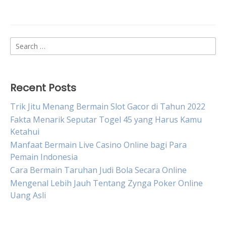
navigation
Search
for:
Recent Posts
Trik Jitu Menang Bermain Slot Gacor di Tahun 2022
Fakta Menarik Seputar Togel 45 yang Harus Kamu
Ketahui
Manfaat Bermain Live Casino Online bagi Para
Pemain Indonesia
Cara Bermain Taruhan Judi Bola Secara Online
Mengenal Lebih Jauh Tentang Zynga Poker Online
Uang Asli