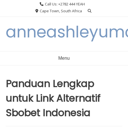
Skip
Call Us: +2782 444 YEAH
to
Cape Town, South Africa
content
anneashleyumc
Menu
Panduan Lengkap
untuk Link Alternatif
Sbobet Indonesia