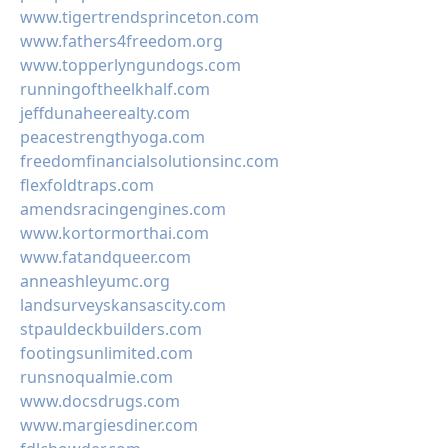
www.tigertrendsprinceton.com
www.fathers4freedom.org
www.topperlyngundogs.com
runningoftheelkhalf.com
jeffdunaheerealty.com
peacestrengthyoga.com
freedomfinancialsolutionsinc.com
flexfoldtraps.com
amendsracingengines.com
www.kortormorthai.com
www.fatandqueer.com
anneashleyumc.org
landsurveyskansascity.com
stpauldeckbuilders.com
footingsunlimited.com
runsnoqualmie.com
www.docsdrugs.com
www.margiesdiner.com