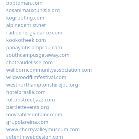
bobtoman.com
sosanimauxtunisie.org
kogroofing.com
alpinedentist.net
radioenergiadance.com
kookotheek.com
panayiotislamprou.com
southcampusgateway.com
chateaudelisse.com
wellborncommunityassociation.com
wildwoodfilmfestival.com
westnorthamptonshirejpu.org
hotelbrasile.com
fultonstreetjazz.com
bartlettevents.org
moveablecontainer.com
grupolareina.com
www.cherryvalleymuseum.com
cotentinwebdesign.com