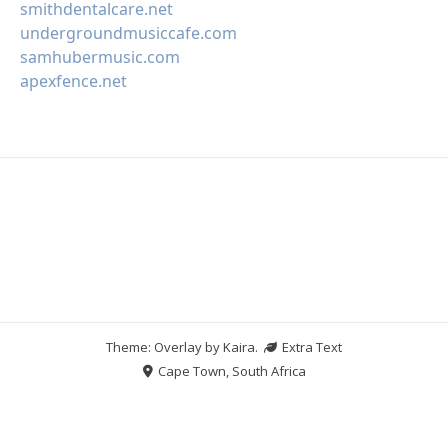
smithdentalcare.net
undergroundmusiccafe.com
samhubermusic.com
apexfence.net
Theme: Overlay by
Kaira
.
Extra Text
Cape Town, South Africa