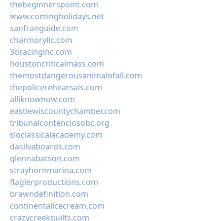
thebeginnerspoint.com
www.comingholidays.net
sanfranguide.com
charmoryllc.com
3dracinginc.com
houstoncriticalmass.com
themostdangerousanimalofall.com
thepolicerehearsals.com
alliknownow.com
eastlewiscountychamber.com
tribunalcontenciosobc.org
sloclassicalacademy.com
dasilvaboards.com
glennabatson.com
strayhornmarina.com
flaglerproductions.com
brawndefinition.com
continentalicecream.com
crazycreekquilts.com