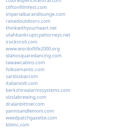
coloredpencilcentral.com
cliftonfilmfest.com
imperialbarandlounge.com
raisedoutdoors.com
thinkwithyourheart.net
utahbankruptcyattorneys.net
irocknroll.com
www.wordoflife2000.org
idahosquaredancing.com
tawawcabins.com
folksemantic.com
sardosbar.com
italianvolt.com
berkshirealarmssystems.com
vizslabrewing.com
dralanbittner.com
yannisandlemoni.com
weedpatchgazette.com
kblinc.com