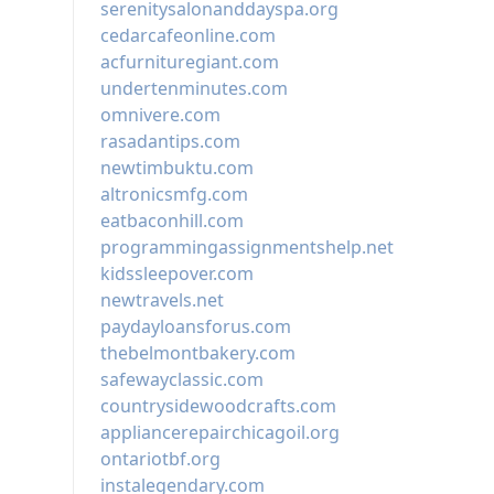
serenitysalonanddayspa.org
cedarcafeonline.com
acfurnituregiant.com
undertenminutes.com
omnivere.com
rasadantips.com
newtimbuktu.com
altronicsmfg.com
eatbaconhill.com
programmingassignmentshelp.net
kidssleepover.com
newtravels.net
paydayloansforus.com
thebelmontbakery.com
safewayclassic.com
countrysidewoodcrafts.com
appliancerepairchicagoil.org
ontariotbf.org
instalegendary.com