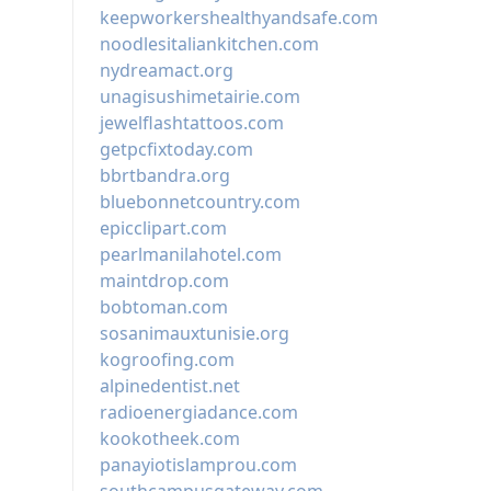
keepworkershealthyandsafe.com
noodlesitaliankitchen.com
nydreamact.org
unagisushimetairie.com
jewelflashtattoos.com
getpcfixtoday.com
bbrtbandra.org
bluebonnetcountry.com
epicclipart.com
pearlmanilahotel.com
maintdrop.com
bobtoman.com
sosanimauxtunisie.org
kogroofing.com
alpinedentist.net
radioenergiadance.com
kookotheek.com
panayiotislamprou.com