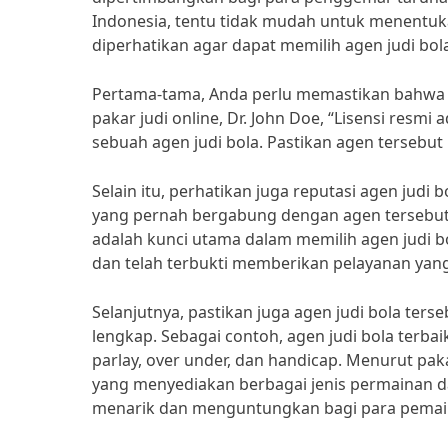
Indonesia, tentu tidak mudah untuk menentuk
diperhatikan agar dapat memilih agen judi bol
Pertama-tama, Anda perlu memastikan bahwa ag
pakar judi online, Dr. John Doe, “Lisensi resm
sebuah agen judi bola. Pastikan agen tersebut 
Selain itu, perhatikan juga reputasi agen judi 
yang pernah bergabung dengan agen tersebut. 
adalah kunci utama dalam memilih agen judi bo
dan telah terbukti memberikan pelayanan ya
Selanjutnya, pastikan juga agen judi bola ter
lengkap. Sebagai contoh, agen judi bola terb
parlay, over under, dan handicap. Menurut pak
yang menyediakan berbagai jenis permainan 
menarik dan menguntungkan bagi para pemai