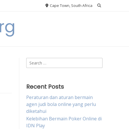
Cape Town, South Africa
rg
Search
for:
Recent Posts
Peraturan dan aturan bermain
agen judi bola online yang perlu
diketahui
Kelebihan Bermain Poker Online di
IDN Play