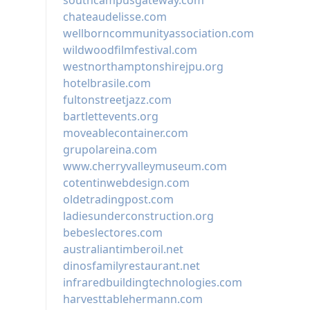
southcampusgateway.com
chateaudelisse.com
wellborncommunityassociation.com
wildwoodfilmfestival.com
westnorthamptonshirejpu.org
hotelbrasile.com
fultonstreetjazz.com
bartlettevents.org
moveablecontainer.com
grupolareina.com
www.cherryvalleymuseum.com
cotentinwebdesign.com
oldetradingpost.com
ladiesunderconstruction.org
bebeslectores.com
australiantimberoil.net
dinosfamilyrestaurant.net
infraredbuildingtechnologies.com
harvesttablehermann.com