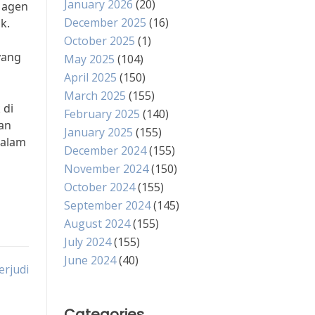
January 2026
(20)
n agen
December 2025
(16)
k.
October 2025
(1)
yang
May 2025
(104)
April 2025
(150)
March 2025
(155)
 di
February 2025
(140)
an
January 2025
(155)
dalam
December 2024
(155)
November 2024
(150)
October 2024
(155)
September 2024
(145)
August 2024
(155)
July 2024
(155)
June 2024
(40)
erjudi
Categories