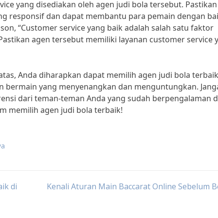
vice yang disediakan oleh agen judi bola tersebut. Pastika
yang responsif dan dapat membantu para pemain dengan bai
son, “Customer service yang baik adalah salah satu faktor
 Pastikan agen tersebut memiliki layanan customer service 
s, Anda diharapkan dapat memilih agen judi bola terbaik
an bermain yang menyenangkan dan menguntungkan. Jang
erensi dari teman-teman Anda yang sudah berpengalaman 
m memilih agen judi bola terbaik!
ya
ik di
Kenali Aturan Main Baccarat Online Sebelum B