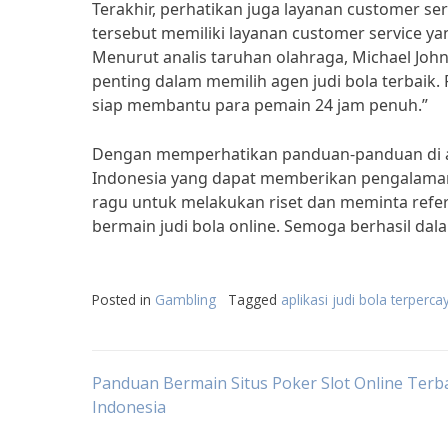
Terakhir, perhatikan juga layanan customer ser
tersebut memiliki layanan customer service 
Menurut analis taruhan olahraga, Michael John
penting dalam memilih agen judi bola terbaik.
siap membantu para pemain 24 jam penuh.”
Dengan memperhatikan panduan-panduan di ata
Indonesia yang dapat memberikan pengalam
ragu untuk melakukan riset dan meminta ref
bermain judi bola online. Semoga berhasil dala
Posted in
Gambling
Tagged
aplikasi judi bola terperca
Post
Panduan Bermain Situs Poker Slot Online Terba
Indonesia
navigation