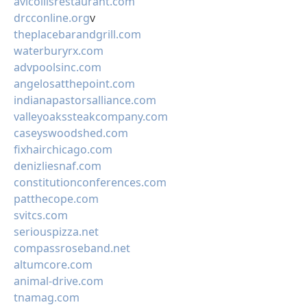
avicollisrestaurant.com
drcconline.org
v
theplacebarandgrill.com
waterburyrx.com
advpoolsinc.com
angelosatthepoint.com
indianapastorsalliance.com
valleyoakssteakcompany.com
caseyswoodshed.com
fixhairchicago.com
denizliesnaf.com
constitutionconferences.com
patthecope.com
svitcs.com
seriouspizza.net
compassroseband.net
altumcore.com
animal-drive.com
tnamag.com