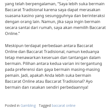
yang telah berpengalaman, “Saya lebih suka bermain
Baccarat Tradisional karena saya dapat merasakan
suasana kasino yang sesungguhnya dan berinteraksi
dengan orang lain. Namun, jika saya ingin bermain
secara santai dari rumah, saya akan memilih Baccarat
Online.”
Meskipun terdapat perbedaan antara Baccarat
Online dan Baccarat Tradisional, namun keduanya
tetap menawarkan keseruan dan tantangan dalam
bermain. Pilihan antara kedua varian ini tergantung
pada preferensi dan gaya bermain masing-masing
pemain. Jadi, apakah Anda lebih suka bermain
Baccarat Online atau Baccarat Tradisional? Ayo
bermain dan rasakan sendiri perbedaannya!
Posted in
Gambling
Tagged
baccarat online