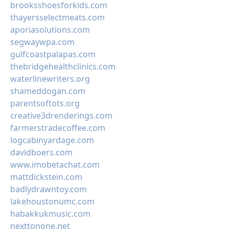
brooksshoesforkids.com
thayersselectmeats.com
aporiasolutions.com
segwaywpa.com
gulfcoastpalapas.com
thebridgehealthclinics.com
waterlinewriters.org
shameddogan.com
parentsoftots.org
creative3drenderings.com
farmerstradecoffee.com
logcabinyardage.com
davidboers.com
www.imobetachat.com
mattdickstein.com
badlydrawntoy.com
lakehoustonumc.com
habakkukmusic.com
nexttonone.net