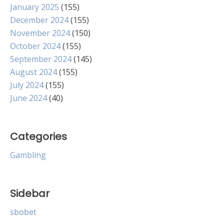
January 2025
(155)
December 2024
(155)
November 2024
(150)
October 2024
(155)
September 2024
(145)
August 2024
(155)
July 2024
(155)
June 2024
(40)
Categories
Gambling
Sidebar
sbobet