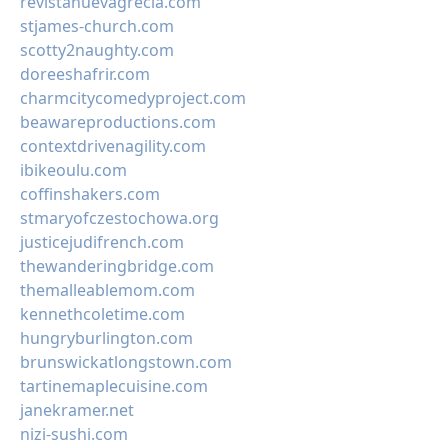
revistanuevagrecia.com
stjames-church.com
scotty2naughty.com
doreeshafrir.com
charmcitycomedyproject.com
beawareproductions.com
contextdrivenagility.com
ibikeoulu.com
coffinshakers.com
stmaryofczestochowa.org
justicejudifrench.com
thewanderingbridge.com
themalleablemom.com
kennethcoletime.com
hungryburlington.com
brunswickatlongstown.com
tartinemaplecuisine.com
janekramer.net
nizi-sushi.com