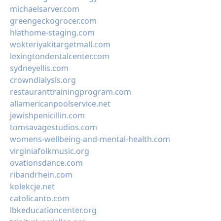
michaelsarver.com
greengeckogrocer.com
hlathome-staging.com
wokteriyakitargetmall.com
lexingtondentalcenter.com
sydneyellis.com
crowndialysis.org
restauranttrainingprogram.com
allamericanpoolservice.net
jewishpenicillin.com
tomsavagestudios.com
womens-wellbeing-and-mental-health.com
virginiafolkmusic.org
ovationsdance.com
ribandrhein.com
kolekcje.net
catolicanto.com
lbkeducationcenter.org