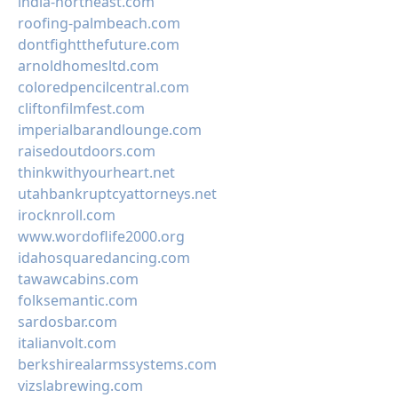
india-northeast.com
roofing-palmbeach.com
dontfightthefuture.com
arnoldhomesltd.com
coloredpencilcentral.com
cliftonfilmfest.com
imperialbarandlounge.com
raisedoutdoors.com
thinkwithyourheart.net
utahbankruptcyattorneys.net
irocknroll.com
www.wordoflife2000.org
idahosquaredancing.com
tawawcabins.com
folksemantic.com
sardosbar.com
italianvolt.com
berkshirealarmssystems.com
vizslabrewing.com