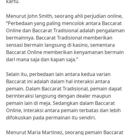
kartu.
Menurut John Smith, seorang ahli perjudian online,
“Perbedaan yang paling mencolok antara Baccarat
Online dan Baccarat Tradisional adalah pengalaman
bermainnya. Baccarat Tradisional memberikan
sensasi bermain langsung di kasino, sementara
Baccarat Online memberikan kenyamanan bermain
dari mana saja dan kapan saja.”
Selain itu, perbedaan lain antara kedua varian
Baccarat ini adalah dalam hal interaksi antara
pemain. Dalam Baccarat Tradisional, pemain dapat
berinteraksi langsung dengan dealer maupun
pemain lain di meja. Sedangkan dalam Baccarat
Online, interaksi antara pemain terbatas dan lebih
difokuskan pada permainan itu sendiri.
Menurut Maria Martinez, seorang pemain Baccarat