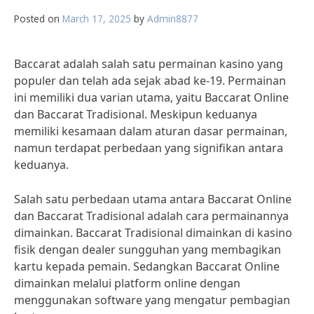
Posted on
March 17, 2025
by
Admin8877
Baccarat adalah salah satu permainan kasino yang
populer dan telah ada sejak abad ke-19. Permainan
ini memiliki dua varian utama, yaitu Baccarat Online
dan Baccarat Tradisional. Meskipun keduanya
memiliki kesamaan dalam aturan dasar permainan,
namun terdapat perbedaan yang signifikan antara
keduanya.
Salah satu perbedaan utama antara Baccarat Online
dan Baccarat Tradisional adalah cara permainannya
dimainkan. Baccarat Tradisional dimainkan di kasino
fisik dengan dealer sungguhan yang membagikan
kartu kepada pemain. Sedangkan Baccarat Online
dimainkan melalui platform online dengan
menggunakan software yang mengatur pembagian