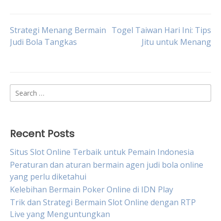
Post
Strategi Menang Bermain
Togel Taiwan Hari Ini: Tips
Judi Bola Tangkas
Jitu untuk Menang
navigation
Search
for:
Recent Posts
Situs Slot Online Terbaik untuk Pemain Indonesia
Peraturan dan aturan bermain agen judi bola online
yang perlu diketahui
Kelebihan Bermain Poker Online di IDN Play
Trik dan Strategi Bermain Slot Online dengan RTP
Live yang Menguntungkan