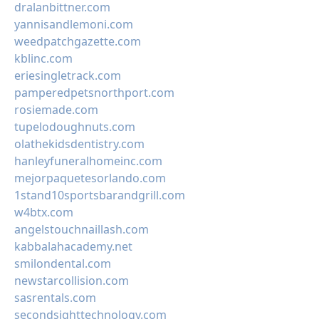
dralanbittner.com
yannisandlemoni.com
weedpatchgazette.com
kblinc.com
eriesingletrack.com
pamperedpetsnorthport.com
rosiemade.com
tupelodoughnuts.com
olathekidsdentistry.com
hanleyfuneralhomeinc.com
mejorpaquetesorlando.com
1stand10sportsbarandgrill.com
w4btx.com
angelstouchnaillash.com
kabbalahacademy.net
smilondental.com
newstarcollision.com
sasrentals.com
secondsighttechnology.com