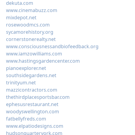
dekuta.com
www.cinemabuzz.com
mixdepot.net
rosewoodmcs.com
sycamorehistory.org
cornerstonerealty.net
www.consciousnessandbiofeedback.org
www.iamzowilliams.com
www.hastingsgardencenter.com
pianoexplorer.net
southsidegardens.net
trinityum.net
mazzicontractors.com
thethirdplacesportsbar.com
ephesusrestaurant.net
woodyswellington.com
fatbellyfreds.com
www.elpatiodesigns.com
hudsonquarteryork.com