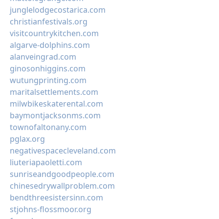
junglelodgecostarica.com
christianfestivals.org
visitcountrykitchen.com
algarve-dolphins.com
alanveingrad.com
ginosonhiggins.com
wutungprinting.com
maritalsettlements.com
milwbikeskaterental.com
baymontjacksonms.com
townofaltonany.com
pglax.org
negativespacecleveland.com
liuteriapaoletti.com
sunriseandgoodpeople.com
chinesedrywallproblem.com
bendthreesistersinn.com
stjohns-flossmoor.org