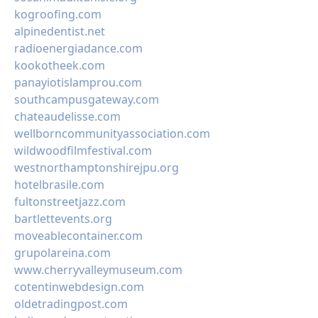
kogroofing.com
alpinedentist.net
radioenergiadance.com
kookotheek.com
panayiotislamprou.com
southcampusgateway.com
chateaudelisse.com
wellborncommunityassociation.com
wildwoodfilmfestival.com
westnorthamptonshirejpu.org
hotelbrasile.com
fultonstreetjazz.com
bartlettevents.org
moveablecontainer.com
grupolareina.com
www.cherryvalleymuseum.com
cotentinwebdesign.com
oldetradingpost.com