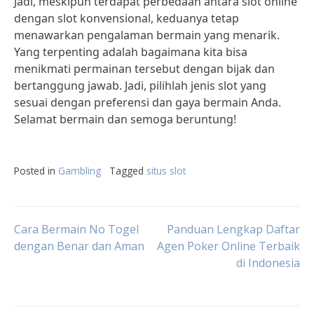
Jadi, meskipun terdapat perbedaan antara slot online
dengan slot konvensional, keduanya tetap
menawarkan pengalaman bermain yang menarik.
Yang terpenting adalah bagaimana kita bisa
menikmati permainan tersebut dengan bijak dan
bertanggung jawab. Jadi, pilihlah jenis slot yang
sesuai dengan preferensi dan gaya bermain Anda.
Selamat bermain dan semoga beruntung!
Posted in
Gambling
Tagged
situs slot
Post
Cara Bermain No Togel
Panduan Lengkap Daftar
dengan Benar dan Aman
Agen Poker Online Terbaik
di Indonesia
navigation