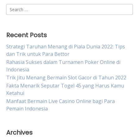
Search
for:
Recent Posts
Strategi Taruhan Menang di Piala Dunia 2022: Tips
dan Trik untuk Para Bettor
Rahasia Sukses dalam Turnamen Poker Online di
Indonesia
Trik Jitu Menang Bermain Slot Gacor di Tahun 2022
Fakta Menarik Seputar Togel 45 yang Harus Kamu
Ketahui
Manfaat Bermain Live Casino Online bagi Para
Pemain Indonesia
Archives