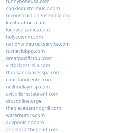
funnyboneusa.com
cookiedustermusic.com
reconstructionensemble.org
kavitafabrics.com
luchavolcanica.com
holycownm.com
nationwidetruckservice.com
turtleclubpg.com
greatpacifictour.com
victoriaestrella.com
thousandwavesspa.com
courtlandcenter.com
neilfindlaymsp.com
avicollisrestaurant.com
drcconline.org
v
theplacebarandgrill.com
waterburyrx.com
advpoolsinc.com
angelosatthepoint.com