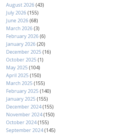
August 2026
(43)
July 2026
(155)
June 2026
(68)
March 2026
(3)
February 2026
(6)
January 2026
(20)
December 2025
(16)
October 2025
(1)
May 2025
(104)
April 2025
(150)
March 2025
(155)
February 2025
(140)
January 2025
(155)
December 2024
(155)
November 2024
(150)
October 2024
(155)
September 2024
(145)