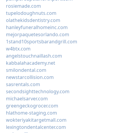
rosiemade.com
tupelodoughnuts.com
olathekidsdentistry.com
hanleyfuneralhomeinc.com
mejorpaquetesorlando.com
1stand10sportsbarandgrill.com
w4btx.com
angelstouchnaillash.com
kabbalahacademy.net
smilondental.com
newstarcollision.com
sasrentals.com
secondsighttechnology.com
michaelsarver.com
greengeckogrocer.com
hlathome-staging.com
wokteriyakitargetmall.com
lexingtondentalcenter.com