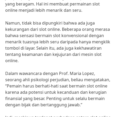
yang beragam. Hal ini membuat permainan slot
online menjadi lebih menarik dan seru.
Namun, tidak bisa dipungkiri bahwa ada juga
kekurangan dari slot online. Beberapa orang merasa
bahwa sensasi bermain slot konvensional dengan
menarik tuasnya lebih seru daripada hanya mengklik
tombol di layar. Selain itu, ada juga kekhawatiran
tentang keamanan dan kejujuran dari mesin slot
online.
Dalam wawancara dengan Prof. Maria Lopez,
seorang ahli psikologi perjudian, beliau mengatakan,
“Pemain harus berhati-hati saat bermain slot online
karena ada potensi untuk kecanduan dan kerugian
finansial yang besar. Penting untuk selalu bermain
dengan bijak dan bertanggung jawab.”