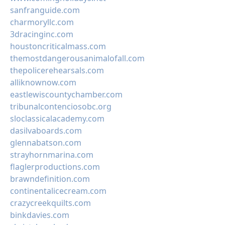
sanfranguide.com
charmoryllc.com
3dracinginc.com
houstoncriticalmass.com
themostdangerousanimalofall.com
thepolicerehearsals.com
alliknownow.com
eastlewiscountychamber.com
tribunalcontenciosobc.org
sloclassicalacademy.com
dasilvaboards.com
glennabatson.com
strayhornmarina.com
flaglerproductions.com
brawndefinition.com
continentalicecream.com
crazycreekquilts.com
binkdavies.com