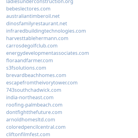
ladiesunderconstruction.org
bebeslectores.com
australiantimberoil.net
dinosfamilyrestaurant.net
infraredbuildingtechnologies.com
harvesttablehermann.com
carrosdegolfclub.com
energydevelopmentassociates.com
floraandfarmer.com
s3fsolutions.com
brevardbeachhomes.com
escapefromtheivorytower.com
743southchadwick.com
india-northeast.com
roofing-palmbeach.com
dontfightthefuture.com
arnoldhomesltd.com
coloredpencilcentral.com
cliftonfilmfest.com