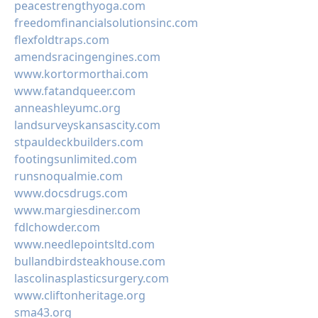
peacestrengthyoga.com
freedomfinancialsolutionsinc.com
flexfoldtraps.com
amendsracingengines.com
www.kortormorthai.com
www.fatandqueer.com
anneashleyumc.org
landsurveyskansascity.com
stpauldeckbuilders.com
footingsunlimited.com
runsnoqualmie.com
www.docsdrugs.com
www.margiesdiner.com
fdlchowder.com
www.needlepointsltd.com
bullandbirdsteakhouse.com
lascolinasplasticsurgery.com
www.cliftonheritage.org
sma43.org