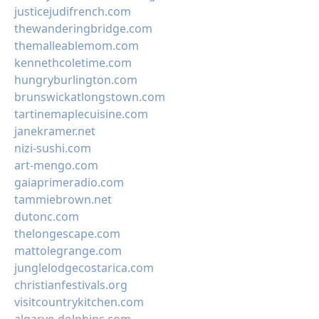
justicejudifrench.com
thewanderingbridge.com
themalleablemom.com
kennethcoletime.com
hungryburlington.com
brunswickatlongstown.com
tartinemaplecuisine.com
janekramer.net
nizi-sushi.com
art-mengo.com
gaiaprimeradio.com
tammiebrown.net
dutonc.com
thelongescape.com
mattolegrange.com
junglelodgecostarica.com
christianfestivals.org
visitcountrykitchen.com