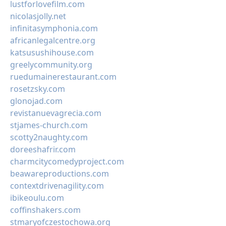
lustforlovefilm.com
nicolasjolly.net
infinitasymphonia.com
africanlegalcentre.org
katsusushihouse.com
greelycommunity.org
ruedumainerestaurant.com
rosetzsky.com
glonojad.com
revistanuevagrecia.com
stjames-church.com
scotty2naughty.com
doreeshafrir.com
charmcitycomedyproject.com
beawareproductions.com
contextdrivenagility.com
ibikeoulu.com
coffinshakers.com
stmaryofczestochowa.org