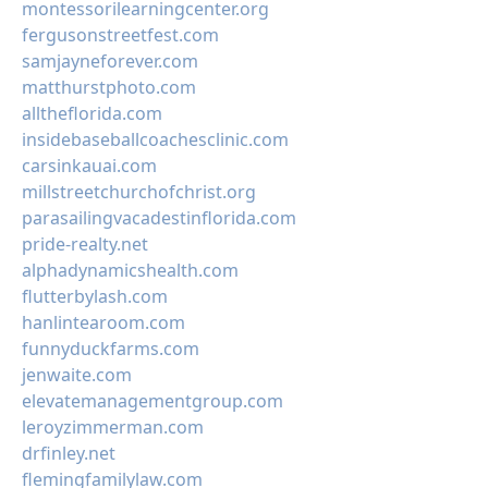
montessorilearningcenter.org
fergusonstreetfest.com
samjayneforever.com
matthurstphoto.com
alltheflorida.com
insidebaseballcoachesclinic.com
carsinkauai.com
millstreetchurchofchrist.org
parasailingvacadestinflorida.com
pride-realty.net
alphadynamicshealth.com
flutterbylash.com
hanlintearoom.com
funnyduckfarms.com
jenwaite.com
elevatemanagementgroup.com
leroyzimmerman.com
drfinley.net
flemingfamilylaw.com