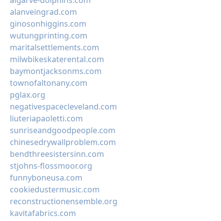
algarve-dolphins.com
alanveingrad.com
ginosonhiggins.com
wutungprinting.com
maritalsettlements.com
milwbikeskaterental.com
baymontjacksonms.com
townofaltonany.com
pglax.org
negativespacecleveland.com
liuteriapaoletti.com
sunriseandgoodpeople.com
chinesedrywallproblem.com
bendthreesistersinn.com
stjohns-flossmoor.org
funnyboneusa.com
cookiedustermusic.com
reconstructionensemble.org
kavitafabrics.com