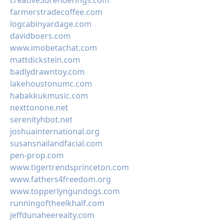
creative3drenderings.com
farmerstradecoffee.com
logcabinyardage.com
davidboers.com
www.imobetachat.com
mattdickstein.com
badlydrawntoy.com
lakehoustonumc.com
habakkukmusic.com
nexttonone.net
serenityhbot.net
joshuainternational.org
susansnailandfacial.com
pen-prop.com
www.tigertrendsprinceton.com
www.fathers4freedom.org
www.topperlyngundogs.com
runningoftheelkhalf.com
jeffdunaheerealty.com