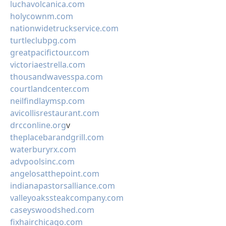
luchavolcanica.com
holycownm.com
nationwidetruckservice.com
turtleclubpg.com
greatpacifictour.com
victoriaestrella.com
thousandwavesspa.com
courtlandcenter.com
neilfindlaymsp.com
avicollisrestaurant.com
drcconline.org
v
theplacebarandgrill.com
waterburyrx.com
advpoolsinc.com
angelosatthepoint.com
indianapastorsalliance.com
valleyoakssteakcompany.com
caseyswoodshed.com
fixhairchicago.com