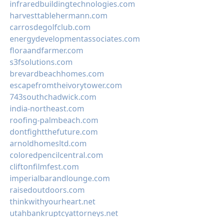
infraredbuildingtechnologies.com
harvesttablehermann.com
carrosdegolfclub.com
energydevelopmentassociates.com
floraandfarmer.com
s3fsolutions.com
brevardbeachhomes.com
escapefromtheivorytower.com
743southchadwick.com
india-northeast.com
roofing-palmbeach.com
dontfightthefuture.com
arnoldhomesltd.com
coloredpencilcentral.com
cliftonfilmfest.com
imperialbarandlounge.com
raisedoutdoors.com
thinkwithyourheart.net
utahbankruptcyattorneys.net