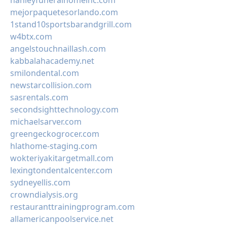
hanleyfuneralhomeinc.com
mejorpaquetesorlando.com
1stand10sportsbarandgrill.com
w4btx.com
angelstouchnaillash.com
kabbalahacademy.net
smilondental.com
newstarcollision.com
sasrentals.com
secondsighttechnology.com
michaelsarver.com
greengeckogrocer.com
hlathome-staging.com
wokteriyakitargetmall.com
lexingtondentalcenter.com
sydneyellis.com
crowndialysis.org
restauranttrainingprogram.com
allamericanpoolservice.net