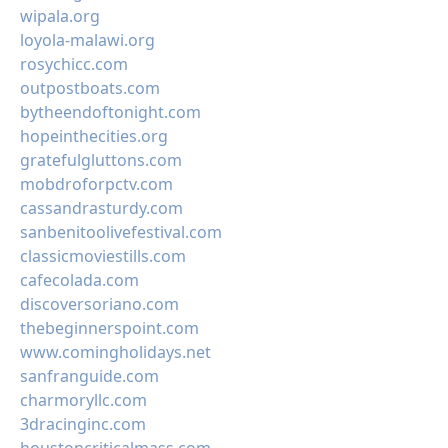
wipala.org
loyola-malawi.org
rosychicc.com
outpostboats.com
bytheendoftonight.com
hopeinthecities.org
gratefulgluttons.com
mobdroforpctv.com
cassandrasturdy.com
sanbenitoolivefestival.com
classicmoviestills.com
cafecolada.com
discoversoriano.com
thebeginnerspoint.com
www.comingholidays.net
sanfranguide.com
charmoryllc.com
3dracinginc.com