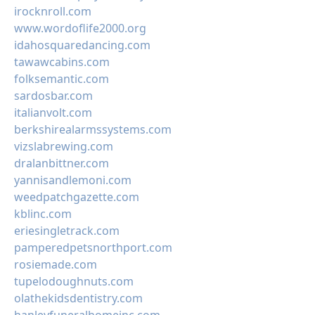
irocknroll.com
www.wordoflife2000.org
idahosquaredancing.com
tawawcabins.com
folksemantic.com
sardosbar.com
italianvolt.com
berkshirealarmssystems.com
vizslabrewing.com
dralanbittner.com
yannisandlemoni.com
weedpatchgazette.com
kblinc.com
eriesingletrack.com
pamperedpetsnorthport.com
rosiemade.com
tupelodoughnuts.com
olathekidsdentistry.com