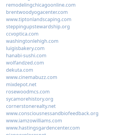
remodelingchicagoonline.com
brentwoodyogacenter.com
www.tiptonlandscaping.com
steppingupstewardship.org
ccvoptica.com
washingtonlehigh.com
luigisbakery.com
hanabi-sushi.com
wolfandzed.com
dekuta.com
www.cinemabuzz.com
mixdepot.net
rosewoodmcs.com
sycamorehistory.org
cornerstonerealty.net
www.consciousnessandbiofeedback.org
www.iamzowilliams.com
www.hastingsgardencenter.com