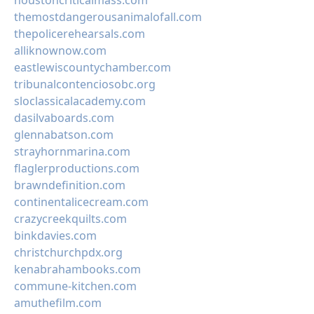
houstoncriticalmass.com
themostdangerousanimalofall.com
thepolicerehearsals.com
alliknownow.com
eastlewiscountychamber.com
tribunalcontenciosobc.org
sloclassicalacademy.com
dasilvaboards.com
glennabatson.com
strayhornmarina.com
flaglerproductions.com
brawndefinition.com
continentalicecream.com
crazycreekquilts.com
binkdavies.com
christchurchpdx.org
kenabrahambooks.com
commune-kitchen.com
amuthefilm.com