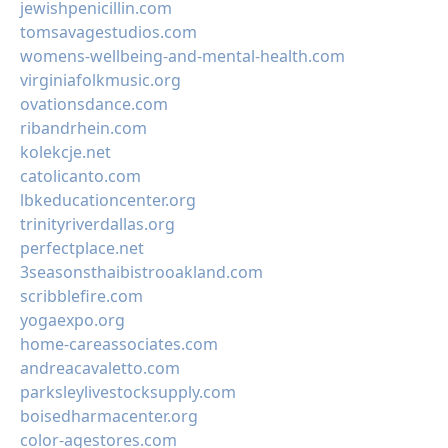
jewishpenicillin.com
tomsavagestudios.com
womens-wellbeing-and-mental-health.com
virginiafolkmusic.org
ovationsdance.com
ribandrhein.com
kolekcje.net
catolicanto.com
lbkeducationcenter.org
trinityriverdallas.org
perfectplace.net
3seasonsthaibistrooakland.com
scribblefire.com
yogaexpo.org
home-careassociates.com
andreacavaletto.com
parksleylivestocksupply.com
boisedharmacenter.org
color-agestores.com