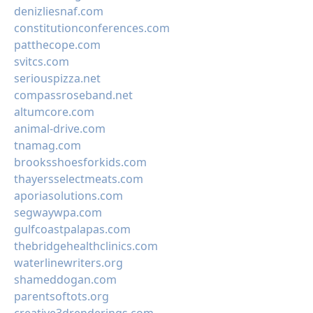
denizliesnaf.com
constitutionconferences.com
patthecope.com
svitcs.com
seriouspizza.net
compassroseband.net
altumcore.com
animal-drive.com
tnamag.com
brooksshoesforkids.com
thayersselectmeats.com
aporiasolutions.com
segwaywpa.com
gulfcoastpalapas.com
thebridgehealthclinics.com
waterlinewriters.org
shameddogan.com
parentsoftots.org