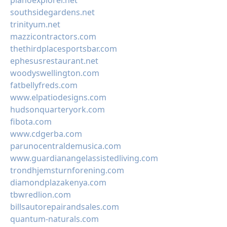
pianoexplorer.net
southsidegardens.net
trinityum.net
mazzicontractors.com
thethirdplacesportsbar.com
ephesusrestaurant.net
woodyswellington.com
fatbellyfreds.com
www.elpatiodesigns.com
hudsonquarteryork.com
fibota.com
www.cdgerba.com
parunocentraldemusica.com
www.guardianangelassistedliving.com
trondhjemsturnforening.com
diamondplazakenya.com
tbwredlion.com
billsautorepairandsales.com
quantum-naturals.com