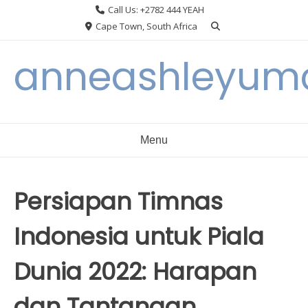
Skip
Call Us: +2782 444 YEAH
to
Cape Town, South Africa
content
anneashleyumc
Menu
Persiapan Timnas
Indonesia untuk Piala
Dunia 2022: Harapan
dan Tantangan