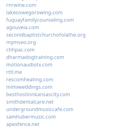
rnrwine.com
lakeoswegorowing.com
fuquayfamilycounseling.com
agouveia.com
secondbaptistchurchofolathe.org
mymseo.org
chhpac.com
dharmadogtraining.com
motionaudiotx.com
rttl.me
rescomheating.com
mimiweddings.com
besthostinnkansascity.com
smithdentalcare.net
undergroundmusiccafe.com
samhubermusic.com
apexfence.net