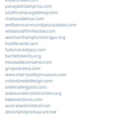
kookotheek.com
panayiotislamprou.com
southcampusgateway.com
chateaudelisse.com
wellborncommunityassociation.com
wildwoodfilmfestival.com
westnorthamptonshirejpu.org
hotelbrasile.com
fultonstreetjazz.com
bartlettevents.org
moveablecontainer.com
grupolareina.com
www.cherryvalleymuseum.com
cotentinwebdesign.com
oldetradingpost.com
ladiesunderconstruction.org
bebeslectores.com
australiantimberoil.net
dinosfamilyrestaurant.net