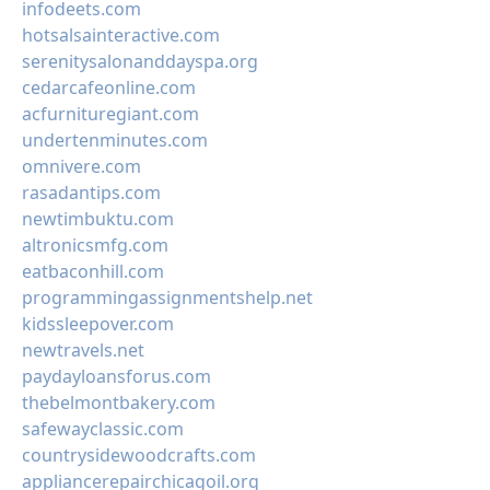
infodeets.com
hotsalsainteractive.com
serenitysalonanddayspa.org
cedarcafeonline.com
acfurnituregiant.com
undertenminutes.com
omnivere.com
rasadantips.com
newtimbuktu.com
altronicsmfg.com
eatbaconhill.com
programmingassignmentshelp.net
kidssleepover.com
newtravels.net
paydayloansforus.com
thebelmontbakery.com
safewayclassic.com
countrysidewoodcrafts.com
appliancerepairchicagoil.org