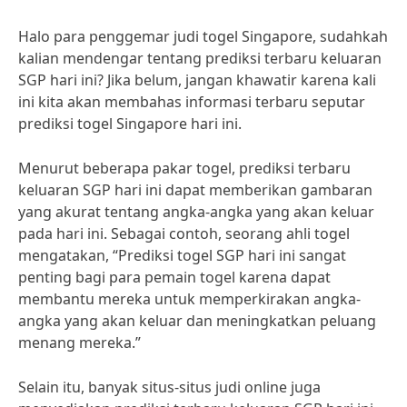
Halo para penggemar judi togel Singapore, sudahkah
kalian mendengar tentang prediksi terbaru keluaran
SGP hari ini? Jika belum, jangan khawatir karena kali
ini kita akan membahas informasi terbaru seputar
prediksi togel Singapore hari ini.
Menurut beberapa pakar togel, prediksi terbaru
keluaran SGP hari ini dapat memberikan gambaran
yang akurat tentang angka-angka yang akan keluar
pada hari ini. Sebagai contoh, seorang ahli togel
mengatakan, “Prediksi togel SGP hari ini sangat
penting bagi para pemain togel karena dapat
membantu mereka untuk memperkirakan angka-
angka yang akan keluar dan meningkatkan peluang
menang mereka.”
Selain itu, banyak situs-situs judi online juga