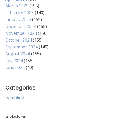
March 2025
(155)
February 2025
(140)
January 2025
(155)
December 2024
(155)
November 2024
(150)
October 2024
(155)
September 2024
(145)
August 2024
(155)
July 2024
(155)
June 2024
(40)
Categories
Gambling
Sidebar