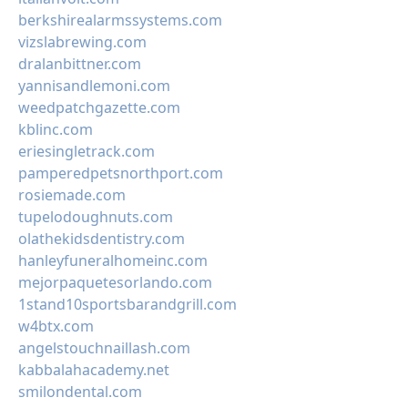
berkshirealarmssystems.com
vizslabrewing.com
dralanbittner.com
yannisandlemoni.com
weedpatchgazette.com
kblinc.com
eriesingletrack.com
pamperedpetsnorthport.com
rosiemade.com
tupelodoughnuts.com
olathekidsdentistry.com
hanleyfuneralhomeinc.com
mejorpaquetesorlando.com
1stand10sportsbarandgrill.com
w4btx.com
angelstouchnaillash.com
kabbalahacademy.net
smilondental.com