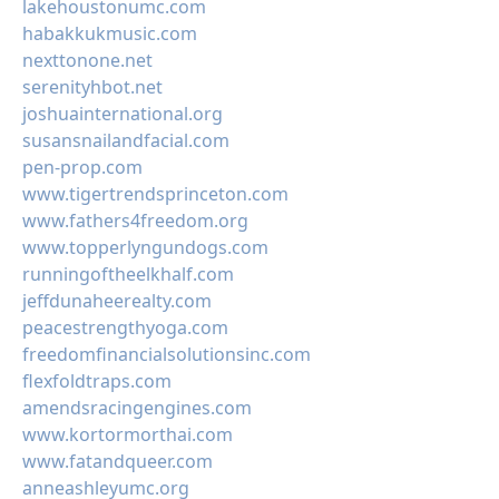
lakehoustonumc.com
habakkukmusic.com
nexttonone.net
serenityhbot.net
joshuainternational.org
susansnailandfacial.com
pen-prop.com
www.tigertrendsprinceton.com
www.fathers4freedom.org
www.topperlyngundogs.com
runningoftheelkhalf.com
jeffdunaheerealty.com
peacestrengthyoga.com
freedomfinancialsolutionsinc.com
flexfoldtraps.com
amendsracingengines.com
www.kortormorthai.com
www.fatandqueer.com
anneashleyumc.org