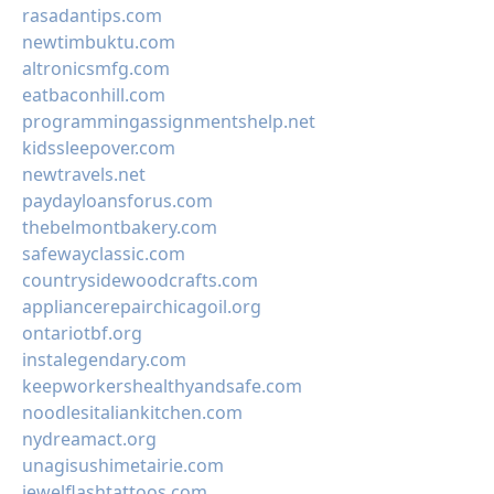
rasadantips.com
newtimbuktu.com
altronicsmfg.com
eatbaconhill.com
programmingassignmentshelp.net
kidssleepover.com
newtravels.net
paydayloansforus.com
thebelmontbakery.com
safewayclassic.com
countrysidewoodcrafts.com
appliancerepairchicagoil.org
ontariotbf.org
instalegendary.com
keepworkershealthyandsafe.com
noodlesitaliankitchen.com
nydreamact.org
unagisushimetairie.com
jewelflashtattoos.com