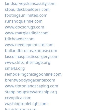
landsurveyskansascity.com
stpauldeckbuilders.com
footingsunlimited.com
runsnoqualmie.com
www.docsdrugs.com
www.margiesdiner.com
fdlchowder.com
www.needlepointsltd.com
bullandbirdsteakhouse.com
lascolinasplasticsurgery.com
www.cliftonheritage.org
sma43.org
remodelingchicagoonline.com
brentwoodyogacenter.com
www.tiptonlandscaping.com
steppingupstewardship.org
ccvoptica.com
washingtonlehigh.com
luigisbakery.com