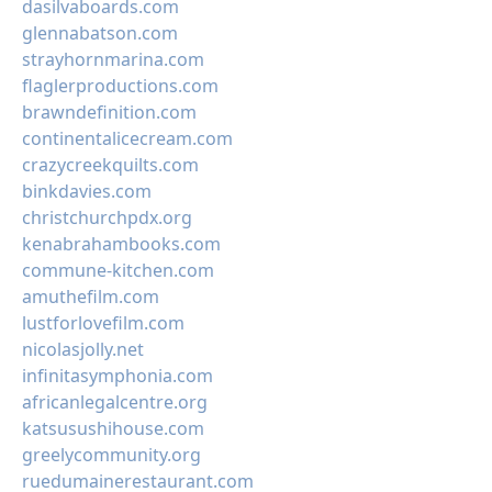
dasilvaboards.com
glennabatson.com
strayhornmarina.com
flaglerproductions.com
brawndefinition.com
continentalicecream.com
crazycreekquilts.com
binkdavies.com
christchurchpdx.org
kenabrahambooks.com
commune-kitchen.com
amuthefilm.com
lustforlovefilm.com
nicolasjolly.net
infinitasymphonia.com
africanlegalcentre.org
katsusushihouse.com
greelycommunity.org
ruedumainerestaurant.com