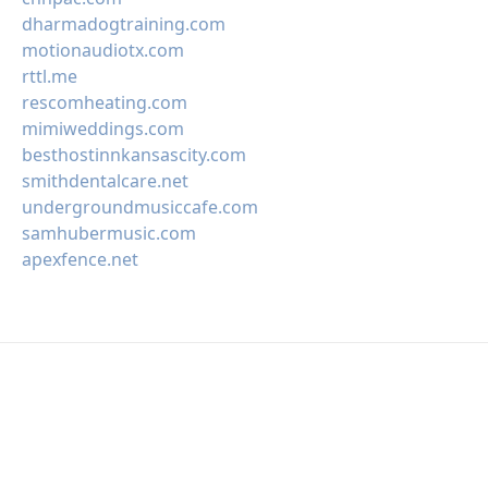
dharmadogtraining.com
motionaudiotx.com
rttl.me
rescomheating.com
mimiweddings.com
besthostinnkansascity.com
smithdentalcare.net
undergroundmusiccafe.com
samhubermusic.com
apexfence.net