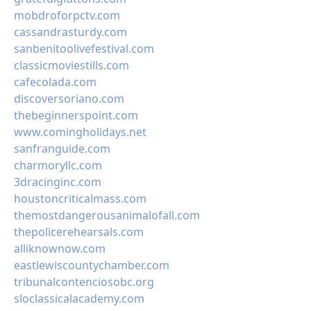
mobdroforpctv.com
cassandrasturdy.com
sanbenitoolivefestival.com
classicmoviestills.com
cafecolada.com
discoversoriano.com
thebeginnerspoint.com
www.comingholidays.net
sanfranguide.com
charmoryllc.com
3dracinginc.com
houstoncriticalmass.com
themostdangerousanimalofall.com
thepolicerehearsals.com
alliknownow.com
eastlewiscountychamber.com
tribunalcontenciosobc.org
sloclassicalacademy.com