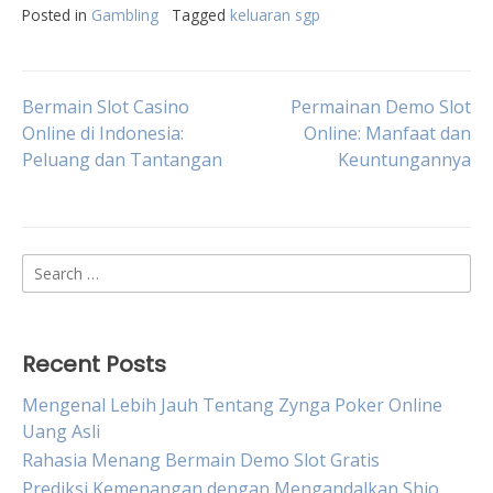
Posted in
Gambling
Tagged
keluaran sgp
Post
Bermain Slot Casino
Permainan Demo Slot
Online di Indonesia:
Online: Manfaat dan
Peluang dan Tantangan
Keuntungannya
navigation
Search
for:
Recent Posts
Mengenal Lebih Jauh Tentang Zynga Poker Online
Uang Asli
Rahasia Menang Bermain Demo Slot Gratis
Prediksi Kemenangan dengan Mengandalkan Shio