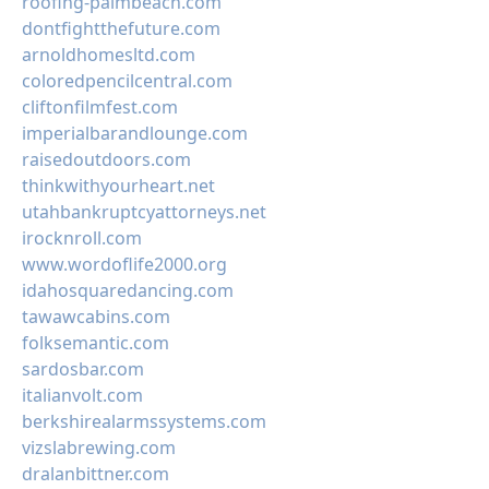
roofing-palmbeach.com
dontfightthefuture.com
arnoldhomesltd.com
coloredpencilcentral.com
cliftonfilmfest.com
imperialbarandlounge.com
raisedoutdoors.com
thinkwithyourheart.net
utahbankruptcyattorneys.net
irocknroll.com
www.wordoflife2000.org
idahosquaredancing.com
tawawcabins.com
folksemantic.com
sardosbar.com
italianvolt.com
berkshirealarmssystems.com
vizslabrewing.com
dralanbittner.com