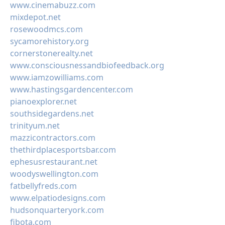
www.cinemabuzz.com
mixdepot.net
rosewoodmcs.com
sycamorehistory.org
cornerstonerealty.net
www.consciousnessandbiofeedback.org
www.iamzowilliams.com
www.hastingsgardencenter.com
pianoexplorer.net
southsidegardens.net
trinityum.net
mazzicontractors.com
thethirdplacesportsbar.com
ephesusrestaurant.net
woodyswellington.com
fatbellyfreds.com
www.elpatiodesigns.com
hudsonquarteryork.com
fibota.com