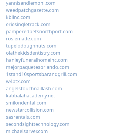
yannisandlemoni.com
weedpatchgazette.com
kblinc.com
eriesingletrack.com
pamperedpetsnorthport.com
rosiemade.com
tupelodoughnuts.com
olathekidsdentistry.com
hanleyfuneralhomeinc.com
mejorpaquetesorlando.com
1stand10sportsbarandgrill.com
w4btx.com
angelstouchnaillash.com
kabbalahacademy.net
smilondental.com
newstarcollision.com
sasrentals.com
secondsighttechnology.com
michaelsarver.com