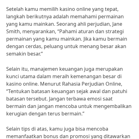
Setelah kamu memilih kasino online yang tepat,
langkah berikutnya adalah memahami permainan
yang kamu mainkan. Seorang ahli perjudian, Jane
Smith, menyarankan, “Pahami aturan dan strategi
permainan yang kamu mainkan. Jika kamu bermain
dengan cerdas, peluang untuk menang besar akan
semakin besar.”
Selain itu, manajemen keuangan juga merupakan
kunci utama dalam meraih kemenangan besar di
kasino online. Menurut Rahasia Perjudian Online,
“Tentukan batasan keuangan sejak awal dan patuhi
batasan tersebut. Jangan terbawa emosi saat
bermain dan jangan mencoba untuk mengembalikan
kerugian dengan terus bermain.”
Selain tips di atas, kamu juga bisa mencoba
memanfaatkan bonus dan promosi yang ditawarkan