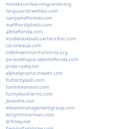
montessorilearningcenter.org
fergusonstreetfest.com
samjayneforever.com
matthurstphoto.com
alltheflorida.com
insidebaseballcoachesclinic.com
carsinkauai.com
millstreetchurchofchrist.org
parasailingvacadestinflorida.com
pride-realty.net
alphadynamicshealth.com
flutterbylash.com
hanlintearoom.com
funnyduckfarms.com
jenwaite.com
elevatemanagementgroup.com
leroyzimmerman.com
drfinley.net
flemingfamilylaw.com