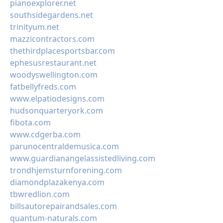
pianoexplorer.net
southsidegardens.net
trinityum.net
mazzicontractors.com
thethirdplacesportsbar.com
ephesusrestaurant.net
woodyswellington.com
fatbellyfreds.com
www.elpatiodesigns.com
hudsonquarteryork.com
fibota.com
www.cdgerba.com
parunocentraldemusica.com
www.guardianangelassistedliving.com
trondhjemsturnforening.com
diamondplazakenya.com
tbwredlion.com
billsautorepairandsales.com
quantum-naturals.com