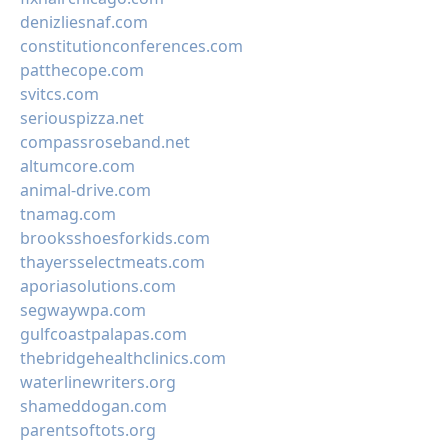
denizliesnaf.com
constitutionconferences.com
patthecope.com
svitcs.com
seriouspizza.net
compassroseband.net
altumcore.com
animal-drive.com
tnamag.com
brooksshoesforkids.com
thayersselectmeats.com
aporiasolutions.com
segwaywpa.com
gulfcoastpalapas.com
thebridgehealthclinics.com
waterlinewriters.org
shameddogan.com
parentsoftots.org