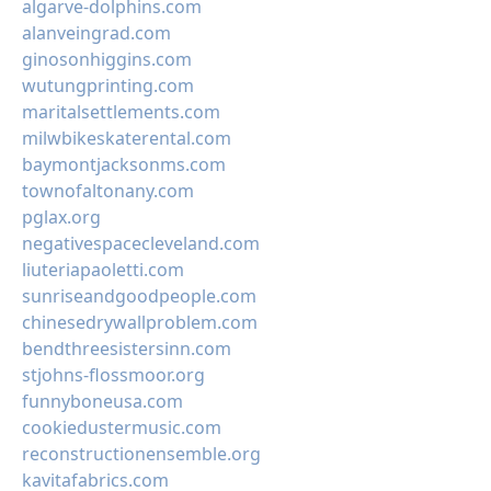
algarve-dolphins.com
alanveingrad.com
ginosonhiggins.com
wutungprinting.com
maritalsettlements.com
milwbikeskaterental.com
baymontjacksonms.com
townofaltonany.com
pglax.org
negativespacecleveland.com
liuteriapaoletti.com
sunriseandgoodpeople.com
chinesedrywallproblem.com
bendthreesistersinn.com
stjohns-flossmoor.org
funnyboneusa.com
cookiedustermusic.com
reconstructionensemble.org
kavitafabrics.com