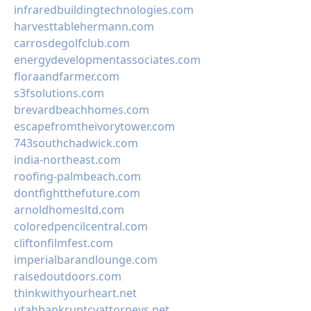
infraredbuildingtechnologies.com
harvesttablehermann.com
carrosdegolfclub.com
energydevelopmentassociates.com
floraandfarmer.com
s3fsolutions.com
brevardbeachhomes.com
escapefromtheivorytower.com
743southchadwick.com
india-northeast.com
roofing-palmbeach.com
dontfightthefuture.com
arnoldhomesltd.com
coloredpencilcentral.com
cliftonfilmfest.com
imperialbarandlounge.com
raisedoutdoors.com
thinkwithyourheart.net
utahbankruptcyattorneys.net