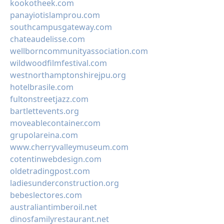
kookotheek.com
panayiotislamprou.com
southcampusgateway.com
chateaudelisse.com
wellborncommunityassociation.com
wildwoodfilmfestival.com
westnorthamptonshirejpu.org
hotelbrasile.com
fultonstreetjazz.com
bartlettevents.org
moveablecontainer.com
grupolareina.com
www.cherryvalleymuseum.com
cotentinwebdesign.com
oldetradingpost.com
ladiesunderconstruction.org
bebeslectores.com
australiantimberoil.net
dinosfamilyrestaurant.net