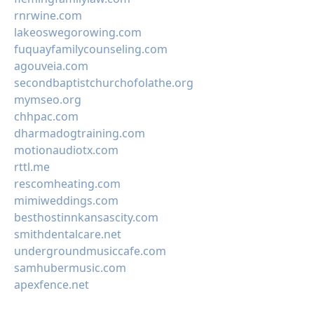
rnrwine.com
lakeoswegorowing.com
fuquayfamilycounseling.com
agouveia.com
secondbaptistchurchofolathe.org
mymseo.org
chhpac.com
dharmadogtraining.com
motionaudiotx.com
rttl.me
rescomheating.com
mimiweddings.com
besthostinnkansascity.com
smithdentalcare.net
undergroundmusiccafe.com
samhubermusic.com
apexfence.net