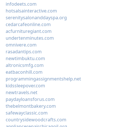
infodeets.com
hotsalsainteractive.com
serenitysalonanddayspa.org
cedarcafeonline.com
acfurnituregiant.com
undertenminutes.com
omnivere.com
rasadantips.com
newtimbuktu.com
altronicsmfg.com
eatbaconhill.com
programmingassignmentshelp.net
kidssleepover.com
newtravels.net
paydayloansforus.com
thebelmontbakery.com
safewayclassic.com
countrysidewoodcrafts.com
appliancerepairchicagoil.org