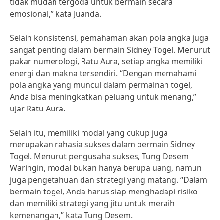
tidak mudah tergoda untuk bermain secara
emosional,” kata Juanda.
Selain konsistensi, pemahaman akan pola angka juga
sangat penting dalam bermain Sidney Togel. Menurut
pakar numerologi, Ratu Aura, setiap angka memiliki
energi dan makna tersendiri. “Dengan memahami
pola angka yang muncul dalam permainan togel,
Anda bisa meningkatkan peluang untuk menang,”
ujar Ratu Aura.
Selain itu, memiliki modal yang cukup juga
merupakan rahasia sukses dalam bermain Sidney
Togel. Menurut pengusaha sukses, Tung Desem
Waringin, modal bukan hanya berupa uang, namun
juga pengetahuan dan strategi yang matang. “Dalam
bermain togel, Anda harus siap menghadapi risiko
dan memiliki strategi yang jitu untuk meraih
kemenangan,” kata Tung Desem.