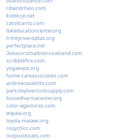
ovationsdance.com
ribandrhein.com
kolekcje.net
catolicanto.com
lbkeducationcenter.org
trinityriverdallas.org
perfectplace.net
3seasonsthaibistrooakland.com
scribblefire.com
yogaexpo.org
home-careassociates.com
andreacavaletto.com
parksleylivestocksupply.com
boisedharmacenter.org
color-agestores.com
wipala.org
loyola-malawi.org
rosychicc.com
outpostboats.com