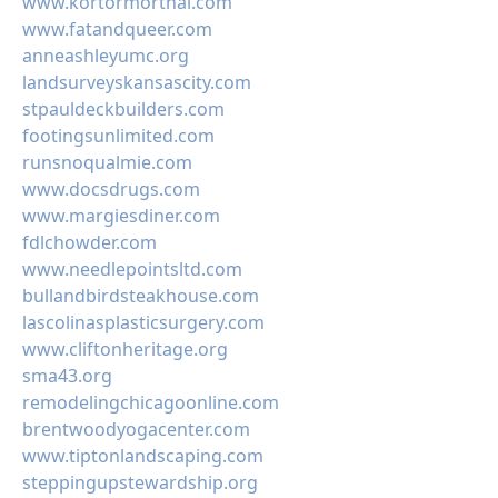
www.kortormorthai.com
www.fatandqueer.com
anneashleyumc.org
landsurveyskansascity.com
stpauldeckbuilders.com
footingsunlimited.com
runsnoqualmie.com
www.docsdrugs.com
www.margiesdiner.com
fdlchowder.com
www.needlepointsltd.com
bullandbirdsteakhouse.com
lascolinasplasticsurgery.com
www.cliftonheritage.org
sma43.org
remodelingchicagoonline.com
brentwoodyogacenter.com
www.tiptonlandscaping.com
steppingupstewardship.org