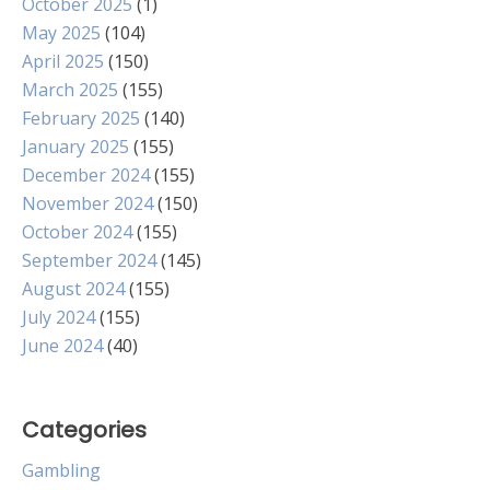
October 2025
(1)
May 2025
(104)
April 2025
(150)
March 2025
(155)
February 2025
(140)
January 2025
(155)
December 2024
(155)
November 2024
(150)
October 2024
(155)
September 2024
(145)
August 2024
(155)
July 2024
(155)
June 2024
(40)
Categories
Gambling