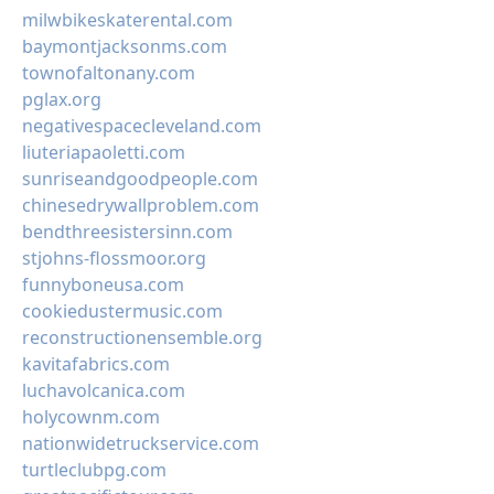
milwbikeskaterental.com
baymontjacksonms.com
townofaltonany.com
pglax.org
negativespacecleveland.com
liuteriapaoletti.com
sunriseandgoodpeople.com
chinesedrywallproblem.com
bendthreesistersinn.com
stjohns-flossmoor.org
funnyboneusa.com
cookiedustermusic.com
reconstructionensemble.org
kavitafabrics.com
luchavolcanica.com
holycownm.com
nationwidetruckservice.com
turtleclubpg.com