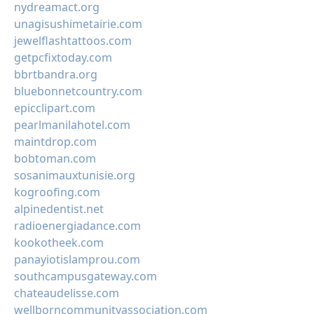
nydreamact.org
unagisushimetairie.com
jewelflashtattoos.com
getpcfixtoday.com
bbrtbandra.org
bluebonnetcountry.com
epicclipart.com
pearlmanilahotel.com
maintdrop.com
bobtoman.com
sosanimauxtunisie.org
kogroofing.com
alpinedentist.net
radioenergiadance.com
kookotheek.com
panayiotislamprou.com
southcampusgateway.com
chateaudelisse.com
wellborncommunityassociation.com