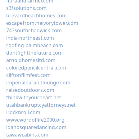
floraandfarmer.com
s3fsolutions.com
brevardbeachhomes.com
escapefromtheivorytower.com
743southchadwick.com
india-northeast.com
roofing-palmbeach.com
dontfightthefuture.com
arnoldhomesltd.com
coloredpencilcentral.com
cliftonfilmfest.com
imperialbarandlounge.com
raisedoutdoors.com
thinkwithyourheart.net
utahbankruptcyattorneys.net
irocknroll.com
www.wordoflife2000.org
idahosquaredancing.com
tawawcabins.com