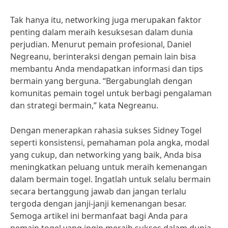
Tak hanya itu, networking juga merupakan faktor
penting dalam meraih kesuksesan dalam dunia
perjudian. Menurut pemain profesional, Daniel
Negreanu, berinteraksi dengan pemain lain bisa
membantu Anda mendapatkan informasi dan tips
bermain yang berguna. “Bergabunglah dengan
komunitas pemain togel untuk berbagi pengalaman
dan strategi bermain,” kata Negreanu.
Dengan menerapkan rahasia sukses Sidney Togel
seperti konsistensi, pemahaman pola angka, modal
yang cukup, dan networking yang baik, Anda bisa
meningkatkan peluang untuk meraih kemenangan
dalam bermain togel. Ingatlah untuk selalu bermain
secara bertanggung jawab dan jangan terlalu
tergoda dengan janji-janji kemenangan besar.
Semoga artikel ini bermanfaat bagi Anda para