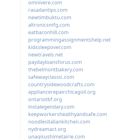
omnivere.com
rasadantips.com
newtimbuktu.com
altronicsmfg.com
eatbaconhill.com
programmingassignmentshelp.net
kidssleepover.com
newtravels.net
paydayloansforus.com
thebelmontbakery.com
safewayclassic.com
countrysidewoodcrafts.com
appliancerepairchicagoil.org
ontariotbf.org
instalegendary.com
keepworkershealthyandsafe.com
noodlesitaliankitchen.com
nydreamact.org
unagisushimetairie.com