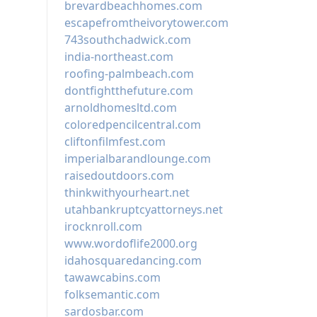
brevardbeachhomes.com
escapefromtheivorytower.com
743southchadwick.com
india-northeast.com
roofing-palmbeach.com
dontfightthefuture.com
arnoldhomesltd.com
coloredpencilcentral.com
cliftonfilmfest.com
imperialbarandlounge.com
raisedoutdoors.com
thinkwithyourheart.net
utahbankruptcyattorneys.net
irocknroll.com
www.wordoflife2000.org
idahosquaredancing.com
tawawcabins.com
folksemantic.com
sardosbar.com