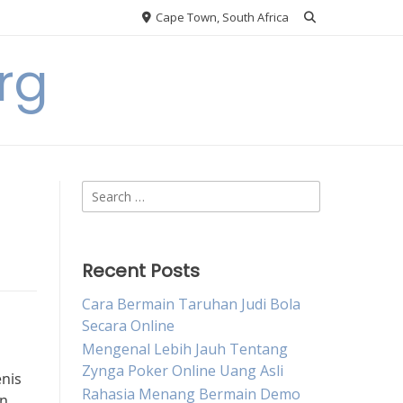
Cape Town, South Africa
rg
Search
for:
Recent Posts
Cara Bermain Taruhan Judi Bola
Secara Online
Mengenal Lebih Jauh Tentang
Zynga Poker Online Uang Asli
nis
Rahasia Menang Bermain Demo
an