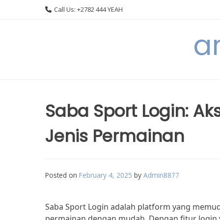
Skip
Call Us: +2782 444 YEAH
to
content
a
Saba Sport Login: A
Jenis Permainan
Posted on
February 4, 2025
by
Admin8877
Saba Sport Login adalah platform yang memud
permainan dengan mudah. Dengan fitur login y