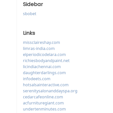
Sidebar
sbobet
Links
missclaireshay.com
limras-india.com
elperiodicodelara.com
richiesbodyandpaint.net
licindiachennai.com
daughterdarlings.com
infodeets.com
hotsalsainteractive.com
serenitysalonanddayspa.org
cedarcafeonline.com
acfurnituregiant.com
undertenminutes.com