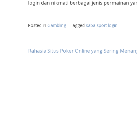
login dan nikmati berbagai jenis permainan ya
Posted in
Gambling
Tagged
saba sport login
Post
Rahasia Situs Poker Online yang Sering Menan
navigation