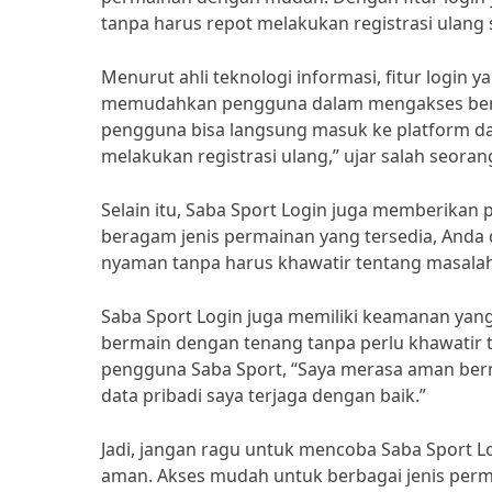
tanpa harus repot melakukan registrasi ulang s
Menurut ahli teknologi informasi, fitur login 
memudahkan pengguna dalam mengakses berbag
pengguna bisa langsung masuk ke platform da
melakukan registrasi ulang,” ujar salah seorang
Selain itu, Saba Sport Login juga memberika
beragam jenis permainan yang tersedia, Anda
nyaman tanpa harus khawatir tentang masalah
Saba Sport Login juga memiliki keamanan yan
bermain dengan tenang tanpa perlu khawatir 
pengguna Saba Sport, “Saya merasa aman berm
data pribadi saya terjaga dengan baik.”
Jadi, jangan ragu untuk mencoba Saba Sport
aman. Akses mudah untuk berbagai jenis permai