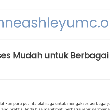
nneashleyumc.o
kses Mudah untuk Berbagai
ahkan para pecinta olahraga untuk mengakses berbagai je
ang praktis, Anda bisa menikmati berbagai jenis permain