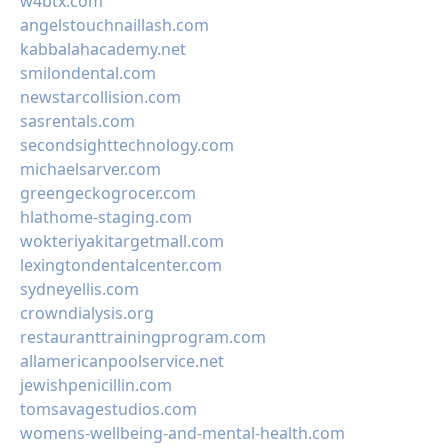
w4btx.com
angelstouchnaillash.com
kabbalahacademy.net
smilondental.com
newstarcollision.com
sasrentals.com
secondsighttechnology.com
michaelsarver.com
greengeckogrocer.com
hlathome-staging.com
wokteriyakitargetmall.com
lexingtondentalcenter.com
sydneyellis.com
crowndialysis.org
restauranttrainingprogram.com
allamericanpoolservice.net
jewishpenicillin.com
tomsavagestudios.com
womens-wellbeing-and-mental-health.com