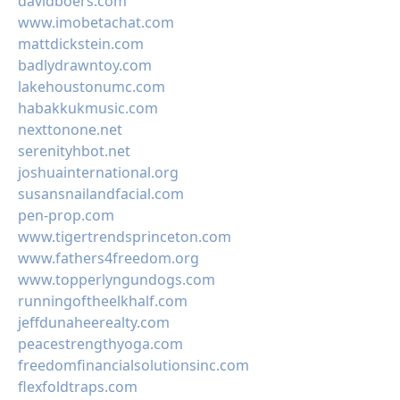
davidboers.com
www.imobetachat.com
mattdickstein.com
badlydrawntoy.com
lakehoustonumc.com
habakkukmusic.com
nexttonone.net
serenityhbot.net
joshuainternational.org
susansnailandfacial.com
pen-prop.com
www.tigertrendsprinceton.com
www.fathers4freedom.org
www.topperlyngundogs.com
runningoftheelkhalf.com
jeffdunaheerealty.com
peacestrengthyoga.com
freedomfinancialsolutionsinc.com
flexfoldtraps.com