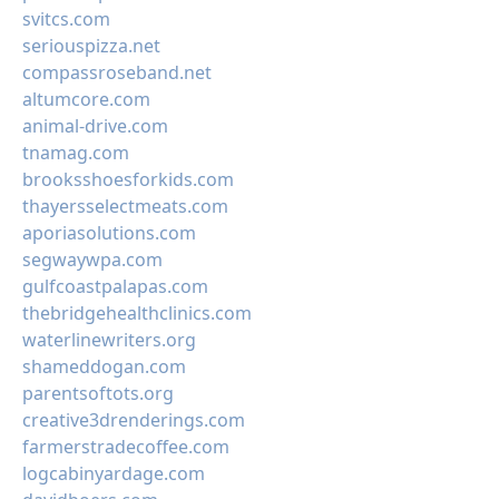
svitcs.com
seriouspizza.net
compassroseband.net
altumcore.com
animal-drive.com
tnamag.com
brooksshoesforkids.com
thayersselectmeats.com
aporiasolutions.com
segwaywpa.com
gulfcoastpalapas.com
thebridgehealthclinics.com
waterlinewriters.org
shameddogan.com
parentsoftots.org
creative3drenderings.com
farmerstradecoffee.com
logcabinyardage.com