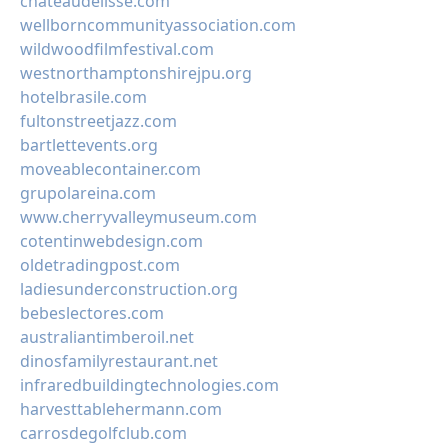
chateaudelisse.com
wellborncommunityassociation.com
wildwoodfilmfestival.com
westnorthamptonshirejpu.org
hotelbrasile.com
fultonstreetjazz.com
bartlettevents.org
moveablecontainer.com
grupolareina.com
www.cherryvalleymuseum.com
cotentinwebdesign.com
oldetradingpost.com
ladiesunderconstruction.org
bebeslectores.com
australiantimberoil.net
dinosfamilyrestaurant.net
infraredbuildingtechnologies.com
harvesttablehermann.com
carrosdegolfclub.com