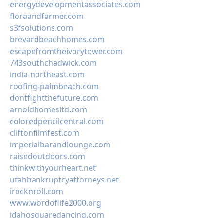
energydevelopmentassociates.com
floraandfarmer.com
s3fsolutions.com
brevardbeachhomes.com
escapefromtheivorytower.com
743southchadwick.com
india-northeast.com
roofing-palmbeach.com
dontfightthefuture.com
arnoldhomesltd.com
coloredpencilcentral.com
cliftonfilmfest.com
imperialbarandlounge.com
raisedoutdoors.com
thinkwithyourheart.net
utahbankruptcyattorneys.net
irocknroll.com
www.wordoflife2000.org
idahosquaredancing.com