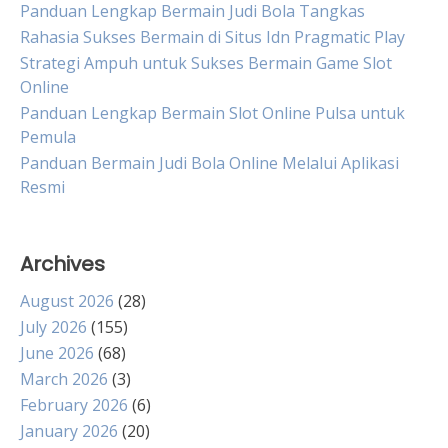
Panduan Lengkap Bermain Judi Bola Tangkas
Rahasia Sukses Bermain di Situs Idn Pragmatic Play
Strategi Ampuh untuk Sukses Bermain Game Slot
Online
Panduan Lengkap Bermain Slot Online Pulsa untuk
Pemula
Panduan Bermain Judi Bola Online Melalui Aplikasi
Resmi
Archives
August 2026
(28)
July 2026
(155)
June 2026
(68)
March 2026
(3)
February 2026
(6)
January 2026
(20)