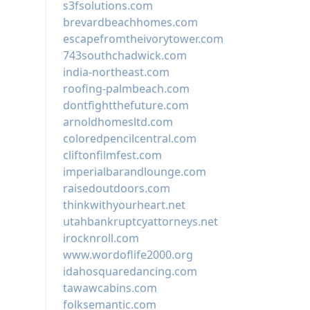
s3fsolutions.com
brevardbeachhomes.com
escapefromtheivorytower.com
743southchadwick.com
india-northeast.com
roofing-palmbeach.com
dontfightthefuture.com
arnoldhomesltd.com
coloredpencilcentral.com
cliftonfilmfest.com
imperialbarandlounge.com
raisedoutdoors.com
thinkwithyourheart.net
utahbankruptcyattorneys.net
irocknroll.com
www.wordoflife2000.org
idahosquaredancing.com
tawawcabins.com
folksemantic.com