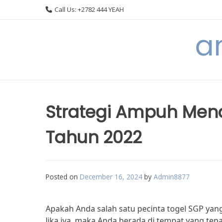
Skip
Call Us: +2782 444 YEAH
to
content
a
Strategi Ampuh Mena
Tahun 2022
Posted on
December 16, 2024
by
Admin8877
Apakah Anda salah satu pecinta togel SGP ya
Jika iya, maka Anda berada di tempat yang tep