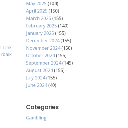
May 2025
(104)
April 2025
(150)
March 2025
(155)
February 2025
(140)
January 2025
(155)
December 2024
(155)
n Link
November 2024
(150)
rbaik
October 2024
(155)
September 2024
(145)
August 2024
(155)
July 2024
(155)
June 2024
(40)
Categories
Gambling