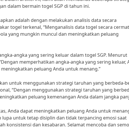
 dalam bermain togel SGP di tahun ini.
rapkan adalah dengan melakukan analisis data secara
ar togel terkenal, “Menganalisis data togel secara cerma
pola yang mungkin muncul dan meningkatkan peluang
 angka-angka yang sering keluar dalam togel SGP. Menurut
, “Dengan memperhatikan angka-angka yang sering keluar,
an meningkatkan peluang Anda untuk menang.”
gkan untuk menggunakan strategi taruhan yang berbeda-b
sional, “Dengan menggunakan strategi taruhan yang berbed
meningkatkan peluang kemenangan Anda dalam jangka panj
 atas, Anda dapat meningkatkan peluang Anda untuk menan
lupa untuk tetap disiplin dan tidak terpancing emosi saat
alah konsistensi dan kesabaran. Selamat mencoba dan sem