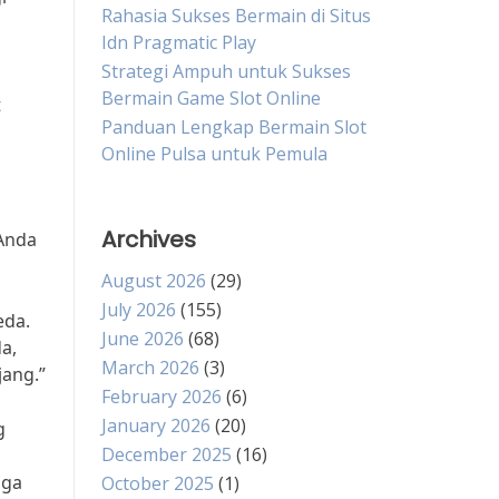
Rahasia Sukses Bermain di Situs
Idn Pragmatic Play
Strategi Ampuh untuk Sukses
Bermain Game Slot Online
t
Panduan Lengkap Bermain Slot
Online Pulsa untuk Pemula
Archives
 Anda
August 2026
(29)
July 2026
(155)
eda.
June 2026
(68)
a,
March 2026
(3)
ang.”
February 2026
(6)
January 2026
(20)
g
December 2025
(16)
oga
October 2025
(1)