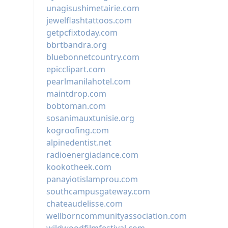
unagisushimetairie.com
jewelflashtattoos.com
getpcfixtoday.com
bbrtbandra.org
bluebonnetcountry.com
epicclipart.com
pearlmanilahotel.com
maintdrop.com
bobtoman.com
sosanimauxtunisie.org
kogroofing.com
alpinedentist.net
radioenergiadance.com
kookotheek.com
panayiotislamprou.com
southcampusgateway.com
chateaudelisse.com
wellborncommunityassociation.com