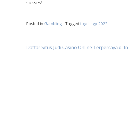
sukses!
Posted in
Gambling
Tagged
togel sgp 2022
Post
Daftar Situs Judi Casino Online Terpercaya di I
navigation