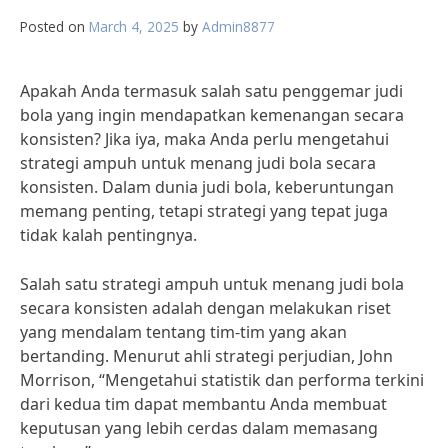
Posted on
March 4, 2025
by
Admin8877
Apakah Anda termasuk salah satu penggemar judi
bola yang ingin mendapatkan kemenangan secara
konsisten? Jika iya, maka Anda perlu mengetahui
strategi ampuh untuk menang judi bola secara
konsisten. Dalam dunia judi bola, keberuntungan
memang penting, tetapi strategi yang tepat juga
tidak kalah pentingnya.
Salah satu strategi ampuh untuk menang judi bola
secara konsisten adalah dengan melakukan riset
yang mendalam tentang tim-tim yang akan
bertanding. Menurut ahli strategi perjudian, John
Morrison, “Mengetahui statistik dan performa terkini
dari kedua tim dapat membantu Anda membuat
keputusan yang lebih cerdas dalam memasang