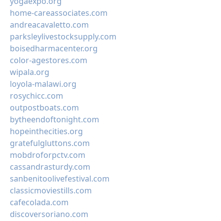
yogaexpo.org
home-careassociates.com
andreacavaletto.com
parksleylivestocksupply.com
boisedharmacenter.org
color-agestores.com
wipala.org
loyola-malawi.org
rosychicc.com
outpostboats.com
bytheendoftonight.com
hopeinthecities.org
gratefulgluttons.com
mobdroforpctv.com
cassandrasturdy.com
sanbenitoolivefestival.com
classicmoviestills.com
cafecolada.com
discoversoriano.com