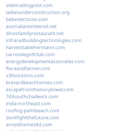
oldetradingpost.com
ladiesunderconstruction.org
bebeslectores.com
australiantimberoil.net
dinosfamilyrestaurant.net
infraredbuildingtechnologies.com
harvesttablehermann.com
carrosdegolfclub.com
energydevelopmentassociates.com
floraandfarmer.com
s3fsolutions.com
brevardbeachhomes.com
escapefromtheivorytower.com
743southchadwick.com
india-northeast.com
roofing-palmbeach.com
dontfightthefuture.com
arnoldhomesltd.com