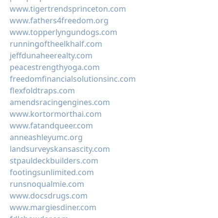
www.tigertrendsprinceton.com
www.fathers4freedom.org
www.topperlyngundogs.com
runningoftheelkhalf.com
jeffdunaheerealty.com
peacestrengthyoga.com
freedomfinancialsolutionsinc.com
flexfoldtraps.com
amendsracingengines.com
www.kortormorthai.com
www.fatandqueer.com
anneashleyumc.org
landsurveyskansascity.com
stpauldeckbuilders.com
footingsunlimited.com
runsnoqualmie.com
www.docsdrugs.com
www.margiesdiner.com