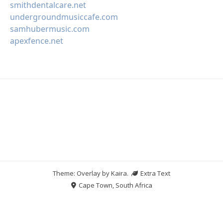
smithdentalcare.net
undergroundmusiccafe.com
samhubermusic.com
apexfence.net
Theme: Overlay by
Kaira
.
Extra Text
Cape Town, South Africa