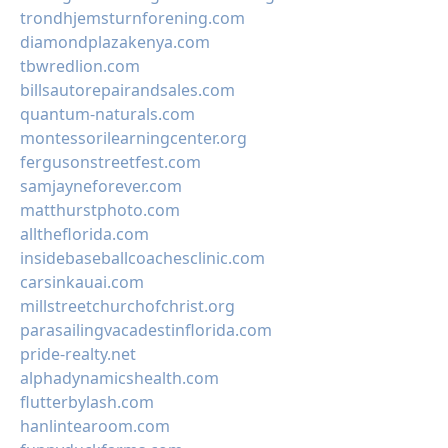
trondhjemsturnforening.com
diamondplazakenya.com
tbwredlion.com
billsautorepairandsales.com
quantum-naturals.com
montessorilearningcenter.org
fergusonstreetfest.com
samjayneforever.com
matthurstphoto.com
alltheflorida.com
insidebaseballcoachesclinic.com
carsinkauai.com
millstreetchurchofchrist.org
parasailingvacadestinflorida.com
pride-realty.net
alphadynamicshealth.com
flutterbylash.com
hanlintearoom.com