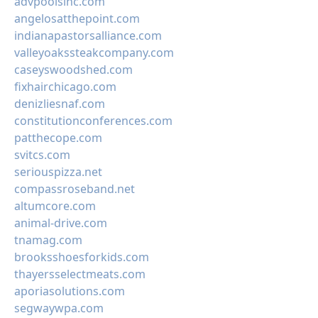
advpoolsinc.com
angelosatthepoint.com
indianapastorsalliance.com
valleyoakssteakcompany.com
caseyswoodshed.com
fixhairchicago.com
denizliesnaf.com
constitutionconferences.com
patthecope.com
svitcs.com
seriouspizza.net
compassroseband.net
altumcore.com
animal-drive.com
tnamag.com
brooksshoesforkids.com
thayersselectmeats.com
aporiasolutions.com
segwaywpa.com