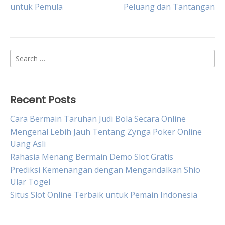
untuk Pemula
Peluang dan Tantangan
navigation
Search
for:
Recent Posts
Cara Bermain Taruhan Judi Bola Secara Online
Mengenal Lebih Jauh Tentang Zynga Poker Online
Uang Asli
Rahasia Menang Bermain Demo Slot Gratis
Prediksi Kemenangan dengan Mengandalkan Shio
Ular Togel
Situs Slot Online Terbaik untuk Pemain Indonesia