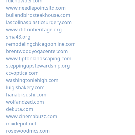
fdlchowder.com
www.needlepointsltd.com
bullandbirdsteakhouse.com
lascolinasplasticsurgery.com
www.cliftonheritage.org
sma43.org
remodelingchicagoonline.com
brentwoodyogacenter.com
www.tiptonlandscaping.com
steppingupstewardship.org
ccvoptica.com
washingtonlehigh.com
luigisbakery.com
hanabi-sushi.com
wolfandzed.com
dekuta.com
www.cinemabuzz.com
mixdepot.net
rosewoodmcs.com