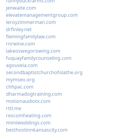
funnyduckfarms.com
jenwaite.com
elevatemanagementgroup.com
leroyzimmerman.com
drfinley.net
flemingfamilylaw.com
rnrwine.com
lakeoswegorowing.com
fuquayfamilycounseling.com
agouveia.com
secondbaptistchurchofolathe.org
mymseo.org
chhpac.com
dharmadogtraining.com
motionaudiotx.com
rttl.me
rescomheating.com
mimiweddings.com
besthostinnkansascity.com