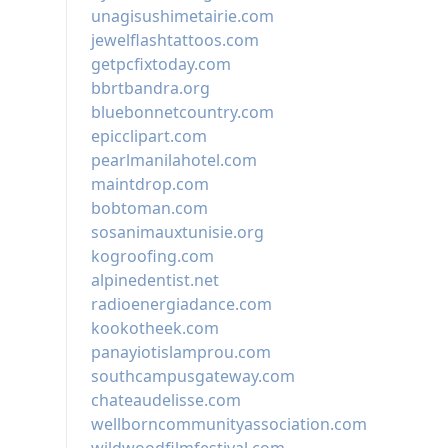
unagisushimetairie.com
jewelflashtattoos.com
getpcfixtoday.com
bbrtbandra.org
bluebonnetcountry.com
epicclipart.com
pearlmanilahotel.com
maintdrop.com
bobtoman.com
sosanimauxtunisie.org
kogroofing.com
alpinedentist.net
radioenergiadance.com
kookotheek.com
panayiotislamprou.com
southcampusgateway.com
chateaudelisse.com
wellborncommunityassociation.com