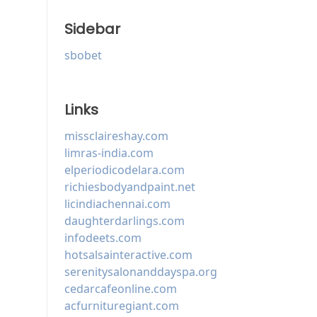
Sidebar
sbobet
Links
missclaireshay.com
limras-india.com
elperiodicodelara.com
richiesbodyandpaint.net
licindiachennai.com
daughterdarlings.com
infodeets.com
hotsalsainteractive.com
serenitysalonanddayspa.org
cedarcafeonline.com
acfurnituregiant.com