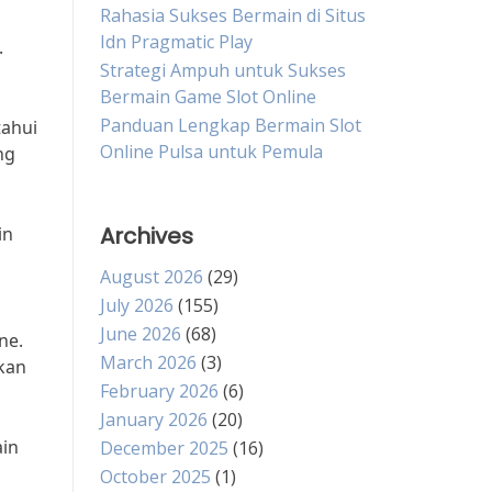
Rahasia Sukses Bermain di Situs
Idn Pragmatic Play
.
Strategi Ampuh untuk Sukses
Bermain Game Slot Online
Panduan Lengkap Bermain Slot
tahui
Online Pulsa untuk Pemula
ng
Archives
in
August 2026
(29)
July 2026
(155)
June 2026
(68)
ne.
March 2026
(3)
kan
February 2026
(6)
January 2026
(20)
ain
December 2025
(16)
October 2025
(1)