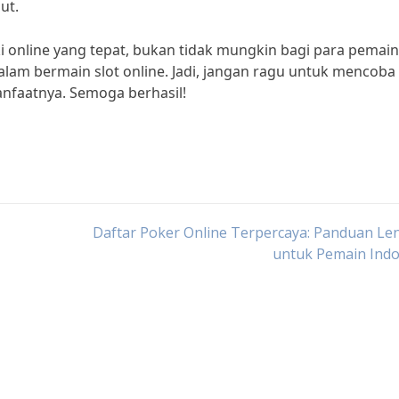
ut.
 online yang tepat, bukan tidak mungkin bagi para pemain
am bermain slot online. Jadi, jangan ragu untuk mencoba
manfaatnya. Semoga berhasil!
Daftar Poker Online Terpercaya: Panduan L
untuk Pemain Indo