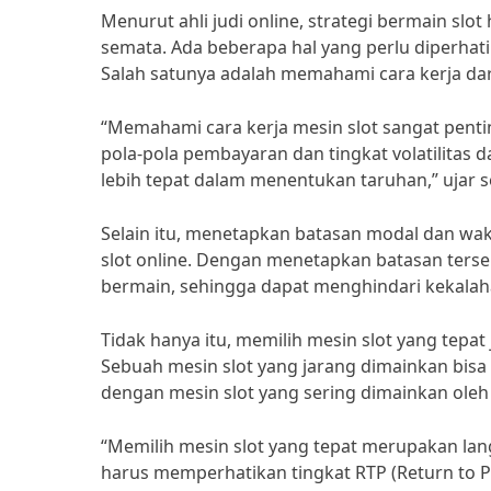
Menurut ahli judi online, strategi bermain sl
semata. Ada beberapa hal yang perlu diperha
Salah satunya adalah memahami cara kerja dari 
“Memahami cara kerja mesin slot sangat penti
pola-pola pembayaran dan tingkat volatilitas
lebih tepat dalam menentukan taruhan,” ujar s
Selain itu, menetapkan batasan modal dan wa
slot online. Dengan menetapkan batasan terse
bermain, sehingga dapat menghindari kekalah
Tidak hanya itu, memilih mesin slot yang tepat
Sebuah mesin slot yang jarang dimainkan bis
dengan mesin slot yang sering dimainkan oleh
“Memilih mesin slot yang tepat merupakan lang
harus memperhatikan tingkat RTP (Return to 