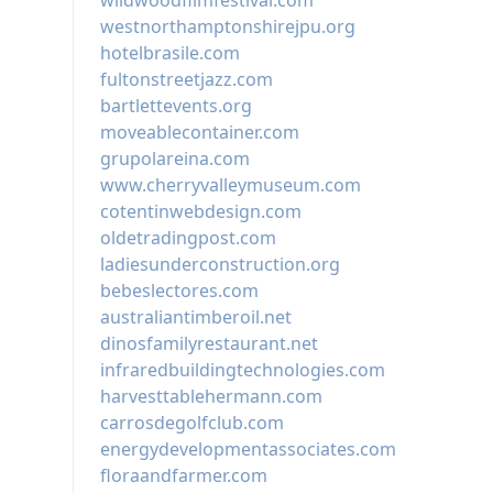
wildwoodfilmfestival.com
westnorthamptonshirejpu.org
hotelbrasile.com
fultonstreetjazz.com
bartlettevents.org
moveablecontainer.com
grupolareina.com
www.cherryvalleymuseum.com
cotentinwebdesign.com
oldetradingpost.com
ladiesunderconstruction.org
bebeslectores.com
australiantimberoil.net
dinosfamilyrestaurant.net
infraredbuildingtechnologies.com
harvesttablehermann.com
carrosdegolfclub.com
energydevelopmentassociates.com
floraandfarmer.com