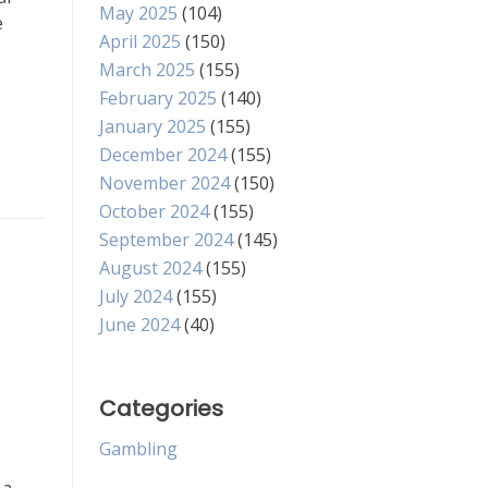
May 2025
(104)
e
April 2025
(150)
March 2025
(155)
February 2025
(140)
January 2025
(155)
December 2024
(155)
November 2024
(150)
October 2024
(155)
September 2024
(145)
August 2024
(155)
July 2024
(155)
June 2024
(40)
Categories
Gambling