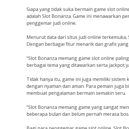
Siapa yang tidak suka bermain game slot online
adalah Slot Bonanza. Game ini menawarkan pe
penggemar judi online.
Menurut data dari situs judi online terkemuka,
Dengan berbagai fitur menarik dan grafis yan
“Slot Bonanza memang game slot online paling 
berbagai tema yang ditawarkan serta jackpot ya
Tidak hanya itu, game ini juga memiliki siste
dengan nyaman dan aman. Para pemain juga b
membuat pengalaman bermain semakin seru.
“Slot Bonanza memang game yang sangat meng
beberapa bulan dan belum pernah merasa bosan
Bagi para penggemar game slot online, Slot B