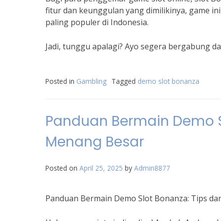
fitur dan keunggulan yang dimilikinya, game in
paling populer di Indonesia.
Jadi, tunggu apalagi? Ayo segera bergabung d
Posted in
Gambling
Tagged
demo slot bonanza
Panduan Bermain Demo Slo
Menang Besar
Posted on
April 25, 2025
by
Admin8877
Panduan Bermain Demo Slot Bonanza: Tips da