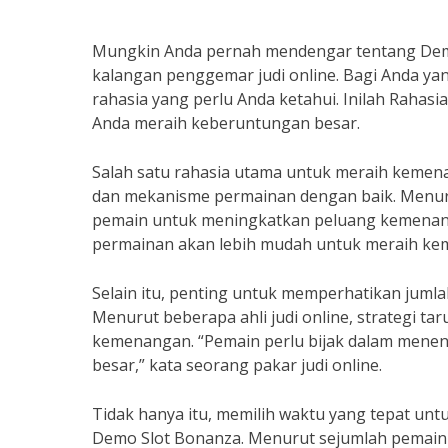
Mungkin Anda pernah mendengar tentang Demo
kalangan penggemar judi online. Bagi Anda ya
rahasia yang perlu Anda ketahui. Inilah Rah
Anda meraih keberuntungan besar.
Salah satu rahasia utama untuk meraih keme
dan mekanisme permainan dengan baik. Menurut
pemain untuk meningkatkan peluang kemenan
permainan akan lebih mudah untuk meraih keme
Selain itu, penting untuk memperhatikan juml
Menurut beberapa ahli judi online, strategi 
kemenangan. “Pemain perlu bijak dalam menen
besar,” kata seorang pakar judi online.
Tidak hanya itu, memilih waktu yang tepat un
Demo Slot Bonanza. Menurut sejumlah pemain 