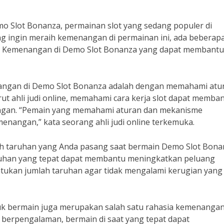
 Slot Bonanza, permainan slot yang sedang populer di
ng ingin meraih kemenangan di permainan ini, ada beberap
asia Kemenangan di Demo Slot Bonanza yang dapat membantu
nangan di Demo Slot Bonanza adalah dengan memahami atu
 ahli judi online, memahami cara kerja slot dapat memba
gan. “Pemain yang memahami aturan dan mekanisme
nangan,” kata seorang ahli judi online terkemuka.
ah taruhan yang Anda pasang saat bermain Demo Slot Bona
taruhan yang tepat dapat membantu meningkatkan peluang
tukan jumlah taruhan agar tidak mengalami kerugian yang
tuk bermain juga merupakan salah satu rahasia kemenangan
berpengalaman, bermain di saat yang tepat dapat