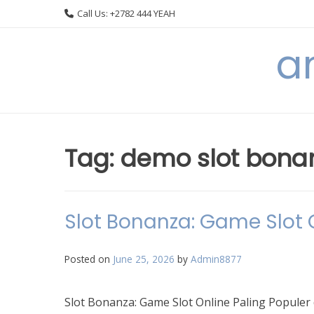
Skip
Call Us: +2782 444 YEAH
to
content
a
Tag:
demo slot bona
Slot Bonanza: Game Slot O
Posted on
June 25, 2026
by
Admin8877
Slot Bonanza: Game Slot Online Paling Populer 