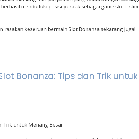
i berhasil menduduki posisi puncak sebagai game slot onlin
an rasakan keseruan bermain Slot Bonanza sekarang juga!
t Bonanza: Tips dan Trik untuk
n Trik untuk Menang Besar