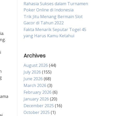
Rahasia Sukses dalam Turnamen
Poker Online di Indonesia
Trik Jitu Menang Bermain Slot
Gacor di Tahun 2022
Fakta Menarik Seputar Togel 45
ia.
yang Harus Kamu Ketahui
ng.
i
Archives
August 2026
(44)
n
July 2026
(155)
g
June 2026
(68)
March 2026
(3)
February 2026
(6)
lama
January 2026
(20)
December 2025
(16)
October 2025
(1)
ai