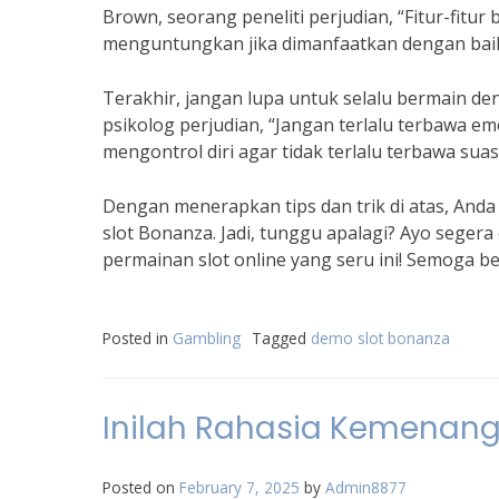
Brown, seorang peneliti perjudian, “Fitur-fitur 
menguntungkan jika dimanfaatkan dengan baik
Terakhir, jangan lupa untuk selalu bermain d
psikolog perjudian, “Jangan terlalu terbawa em
mengontrol diri agar tidak terlalu terbawa suas
Dengan menerapkan tips dan trik di atas, An
slot Bonanza. Jadi, tunggu apalagi? Ayo sege
permainan slot online yang seru ini! Semoga be
Posted in
Gambling
Tagged
demo slot bonanza
Inilah Rahasia Kemenang
Posted on
February 7, 2025
by
Admin8877