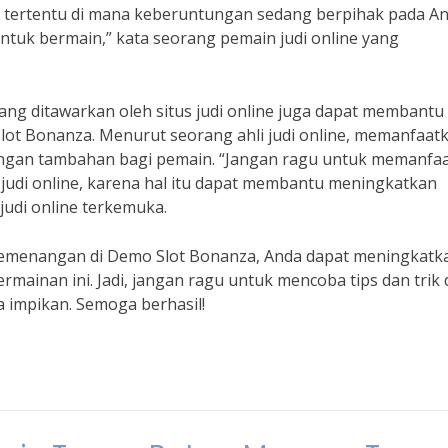
t tertentu di mana keberuntungan sedang berpihak pada An
untuk bermain,” kata seorang pemain judi online yang
ang ditawarkan oleh situs judi online juga dapat membantu
t Bonanza. Menurut seorang ahli judi online, memanfaat
ngan tambahan bagi pemain. “Jangan ragu untuk memanfa
 judi online, karena hal itu dapat membantu meningkatkan
judi online terkemuka.
menangan di Demo Slot Bonanza, Anda dapat meningkatk
ainan ini. Jadi, jangan ragu untuk mencoba tips dan trik 
 impikan. Semoga berhasil!