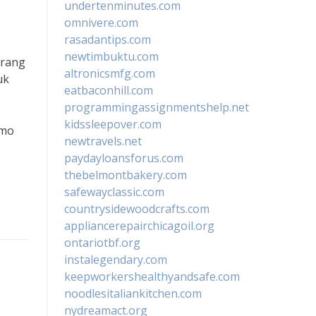
undertenminutes.com
omnivere.com
rasadantips.com
newtimbuktu.com
orang
altronicsmfg.com
uk
eatbaconhill.com
programmingassignmentshelp.net
kidssleepover.com
emo
newtravels.net
paydayloansforus.com
thebelmontbakery.com
safewayclassic.com
countrysidewoodcrafts.com
appliancerepairchicagoil.org
ontariotbf.org
instalegendary.com
keepworkershealthyandsafe.com
noodlesitaliankitchen.com
nydreamact.org