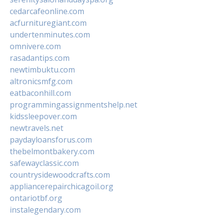
cedarcafeonline.com
acfurnituregiant.com
undertenminutes.com
omnivere.com
rasadantips.com
newtimbuktu.com
altronicsmfg.com
eatbaconhill.com
programmingassignmentshelp.net
kidssleepover.com
newtravels.net
paydayloansforus.com
thebelmontbakery.com
safewayclassic.com
countrysidewoodcrafts.com
appliancerepairchicagoil.org
ontariotbf.org
instalegendary.com