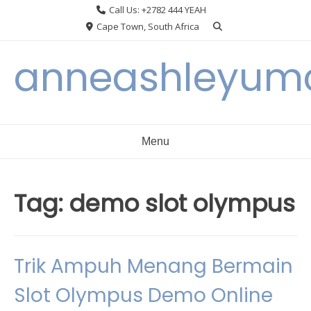
Skip
Call Us: +2782 444 YEAH
to
Cape Town, South Africa
content
anneashleyumc
Menu
Tag:
demo slot olympus
Trik Ampuh Menang Bermain
Slot Olympus Demo Online