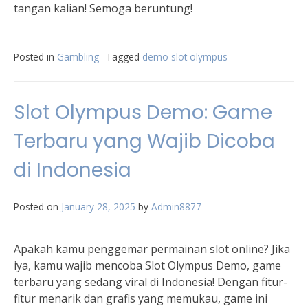
tangan kalian! Semoga beruntung!
Posted in
Gambling
Tagged
demo slot olympus
Slot Olympus Demo: Game
Terbaru yang Wajib Dicoba
di Indonesia
Posted on
January 28, 2025
by
Admin8877
Apakah kamu penggemar permainan slot online? Jika
iya, kamu wajib mencoba Slot Olympus Demo, game
terbaru yang sedang viral di Indonesia! Dengan fitur-
fitur menarik dan grafis yang memukau, game ini