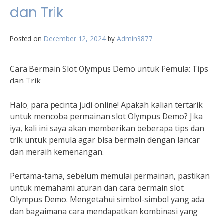
dan Trik
Posted on
December 12, 2024
by
Admin8877
Cara Bermain Slot Olympus Demo untuk Pemula: Tips
dan Trik
Halo, para pecinta judi online! Apakah kalian tertarik
untuk mencoba permainan slot Olympus Demo? Jika
iya, kali ini saya akan memberikan beberapa tips dan
trik untuk pemula agar bisa bermain dengan lancar
dan meraih kemenangan.
Pertama-tama, sebelum memulai permainan, pastikan
untuk memahami aturan dan cara bermain slot
Olympus Demo. Mengetahui simbol-simbol yang ada
dan bagaimana cara mendapatkan kombinasi yang