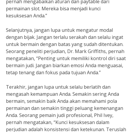
pernah mengabaikan aturan dan paytable dari
permainan slot. Mereka bisa menjadi kunci
kesuksesan Anda.”
Selanjutnya, jangan lupa untuk mengatur modal
dengan bijak. Jangan terlalu serakah dan selalu ingat
untuk bermain dengan batas yang sudah ditentukan.
Seorang peneliti perjudian, Dr. Mark Griffiths, pernah
mengatakan, “Penting untuk memiliki kontrol diri saat
bermain judi. Jangan biarkan emosi Anda menguasai,
tetap tenang dan fokus pada tujuan Anda.”
Terakhir, jangan lupa untuk selalu berlatih dan
mengasah kemampuan Anda. Semakin sering Anda
bermain, semakin baik Anda akan memahami pola
permainan dan semakin tinggi peluang kemenangan
Anda. Seorang pemain judi profesional, Phil Ivey,
pernah mengatakan, “Kunci kesuksesan dalam
perjudian adalah konsistensi dan ketekunan. Teruslah