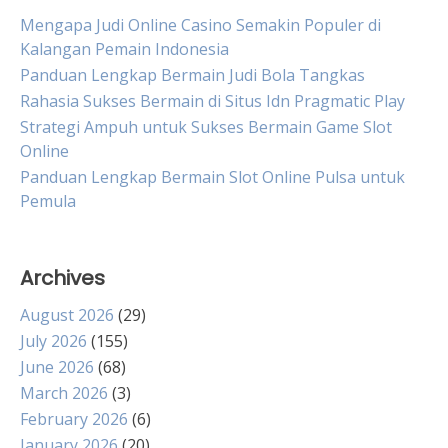
Mengapa Judi Online Casino Semakin Populer di
Kalangan Pemain Indonesia
Panduan Lengkap Bermain Judi Bola Tangkas
Rahasia Sukses Bermain di Situs Idn Pragmatic Play
Strategi Ampuh untuk Sukses Bermain Game Slot
Online
Panduan Lengkap Bermain Slot Online Pulsa untuk
Pemula
Archives
August 2026
(29)
July 2026
(155)
June 2026
(68)
March 2026
(3)
February 2026
(6)
January 2026
(20)