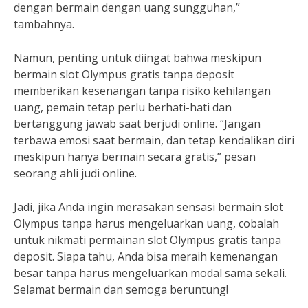
dengan bermain dengan uang sungguhan,”
tambahnya.
Namun, penting untuk diingat bahwa meskipun
bermain slot Olympus gratis tanpa deposit
memberikan kesenangan tanpa risiko kehilangan
uang, pemain tetap perlu berhati-hati dan
bertanggung jawab saat berjudi online. “Jangan
terbawa emosi saat bermain, dan tetap kendalikan diri
meskipun hanya bermain secara gratis,” pesan
seorang ahli judi online.
Jadi, jika Anda ingin merasakan sensasi bermain slot
Olympus tanpa harus mengeluarkan uang, cobalah
untuk nikmati permainan slot Olympus gratis tanpa
deposit. Siapa tahu, Anda bisa meraih kemenangan
besar tanpa harus mengeluarkan modal sama sekali.
Selamat bermain dan semoga beruntung!