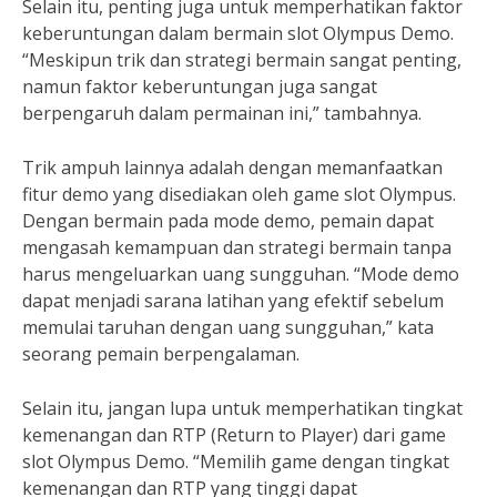
Selain itu, penting juga untuk memperhatikan faktor
keberuntungan dalam bermain slot Olympus Demo.
“Meskipun trik dan strategi bermain sangat penting,
namun faktor keberuntungan juga sangat
berpengaruh dalam permainan ini,” tambahnya.
Trik ampuh lainnya adalah dengan memanfaatkan
fitur demo yang disediakan oleh game slot Olympus.
Dengan bermain pada mode demo, pemain dapat
mengasah kemampuan dan strategi bermain tanpa
harus mengeluarkan uang sungguhan. “Mode demo
dapat menjadi sarana latihan yang efektif sebelum
memulai taruhan dengan uang sungguhan,” kata
seorang pemain berpengalaman.
Selain itu, jangan lupa untuk memperhatikan tingkat
kemenangan dan RTP (Return to Player) dari game
slot Olympus Demo. “Memilih game dengan tingkat
kemenangan dan RTP yang tinggi dapat