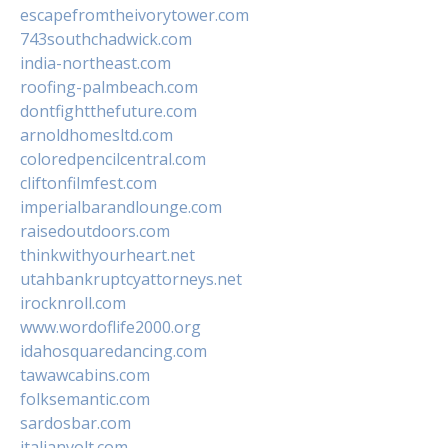
escapefromtheivorytower.com
743southchadwick.com
india-northeast.com
roofing-palmbeach.com
dontfightthefuture.com
arnoldhomesltd.com
coloredpencilcentral.com
cliftonfilmfest.com
imperialbarandlounge.com
raisedoutdoors.com
thinkwithyourheart.net
utahbankruptcyattorneys.net
irocknroll.com
www.wordoflife2000.org
idahosquaredancing.com
tawawcabins.com
folksemantic.com
sardosbar.com
italianvolt.com