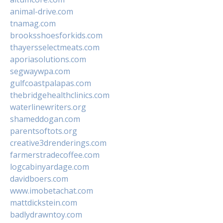
animal-drive.com
tnamag.com
brooksshoesforkids.com
thayersselectmeats.com
aporiasolutions.com
segwaywpa.com
gulfcoastpalapas.com
thebridgehealthclinics.com
waterlinewriters.org
shameddogan.com
parentsoftots.org
creative3drenderings.com
farmerstradecoffee.com
logcabinyardage.com
davidboers.com
www.imobetachat.com
mattdickstein.com
badlydrawntoy.com