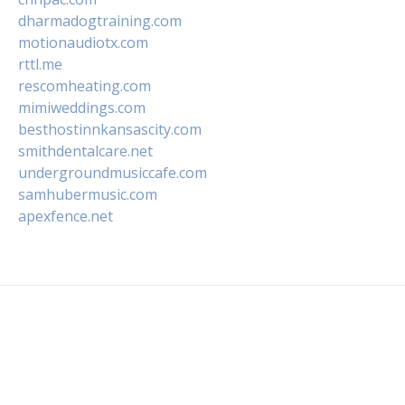
dharmadogtraining.com
motionaudiotx.com
rttl.me
rescomheating.com
mimiweddings.com
besthostinnkansascity.com
smithdentalcare.net
undergroundmusiccafe.com
samhubermusic.com
apexfence.net