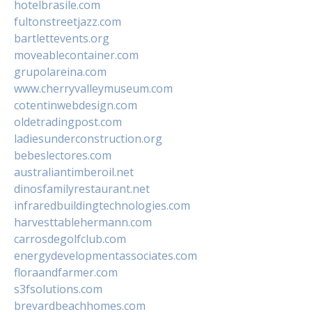
hotelbrasile.com
fultonstreetjazz.com
bartlettevents.org
moveablecontainer.com
grupolareina.com
www.cherryvalleymuseum.com
cotentinwebdesign.com
oldetradingpost.com
ladiesunderconstruction.org
bebeslectores.com
australiantimberoil.net
dinosfamilyrestaurant.net
infraredbuildingtechnologies.com
harvesttablehermann.com
carrosdegolfclub.com
energydevelopmentassociates.com
floraandfarmer.com
s3fsolutions.com
brevardbeachhomes.com