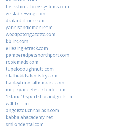
berkshirealarmssystems.com
vizslabrewing.com
dralanbittner.com
yannisandlemoni.com
weedpatchgazette.com
kblinc.com
eriesingletrack.com
pamperedpetsnorthport.com
rosiemade.com
tupelodoughnuts.com
olathekidsdentistry.com
hanleyfuneralhomeinc.com
mejorpaquetesorlando.com
1stand10sportsbarandgrill.com
w4btx.com
angelstouchnaillash.com
kabbalahacademy.net
smilondental.com