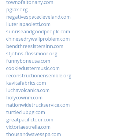
townofaltonany.com
pglax.org
negativespacecleveland.com
liuteriapaoletti.com
sunriseandgoodpeople.com
chinesedrywallproblem.com
bendthreesistersinn.com
stjohns-flossmoor.org
funnyboneusa.com
cookiedustermusic.com
reconstructionensemble.org
kavitafabrics.com
luchavolcanica.com
holycownm.com
nationwidetruckservice.com
turtleclubpg.com
greatpacifictour.com
victoriaestrella.com
thousandwavesspa.com