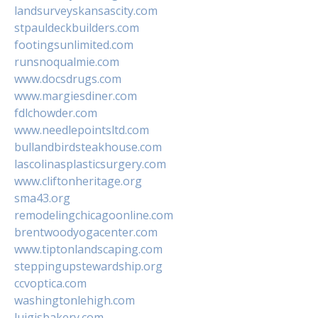
landsurveyskansascity.com
stpauldeckbuilders.com
footingsunlimited.com
runsnoqualmie.com
www.docsdrugs.com
www.margiesdiner.com
fdlchowder.com
www.needlepointsltd.com
bullandbirdsteakhouse.com
lascolinasplasticsurgery.com
www.cliftonheritage.org
sma43.org
remodelingchicagoonline.com
brentwoodyogacenter.com
www.tiptonlandscaping.com
steppingupstewardship.org
ccvoptica.com
washingtonlehigh.com
luigisbakery.com