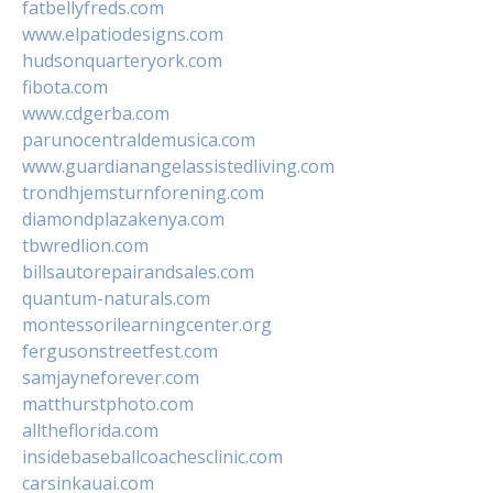
fatbellyfreds.com
www.elpatiodesigns.com
hudsonquarteryork.com
fibota.com
www.cdgerba.com
parunocentraldemusica.com
www.guardianangelassistedliving.com
trondhjemsturnforening.com
diamondplazakenya.com
tbwredlion.com
billsautorepairandsales.com
quantum-naturals.com
montessorilearningcenter.org
fergusonstreetfest.com
samjayneforever.com
matthurstphoto.com
alltheflorida.com
insidebaseballcoachesclinic.com
carsinkauai.com