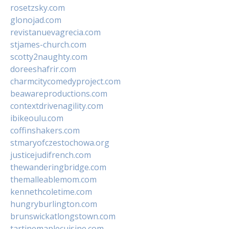
rosetzsky.com
glonojad.com
revistanuevagrecia.com
stjames-church.com
scotty2naughty.com
doreeshafrir.com
charmcitycomedyproject.com
beawareproductions.com
contextdrivenagility.com
ibikeoulu.com
coffinshakers.com
stmaryofczestochowa.org
justicejudifrench.com
thewanderingbridge.com
themalleablemom.com
kennethcoletime.com
hungryburlington.com
brunswickatlongstown.com
tartinemaplecuisine.com