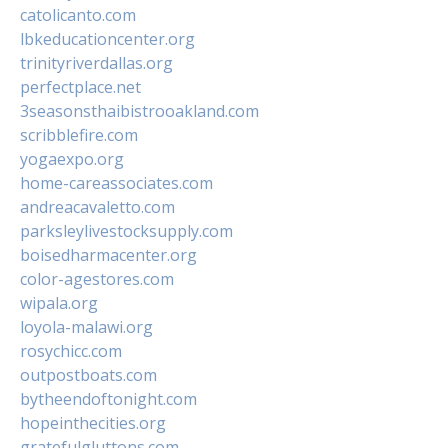
catolicanto.com
lbkeducationcenter.org
trinityriverdallas.org
perfectplace.net
3seasonsthaibistrooakland.com
scribblefire.com
yogaexpo.org
home-careassociates.com
andreacavaletto.com
parksleylivestocksupply.com
boisedharmacenter.org
color-agestores.com
wipala.org
loyola-malawi.org
rosychicc.com
outpostboats.com
bytheendoftonight.com
hopeinthecities.org
gratefulgluttons.com