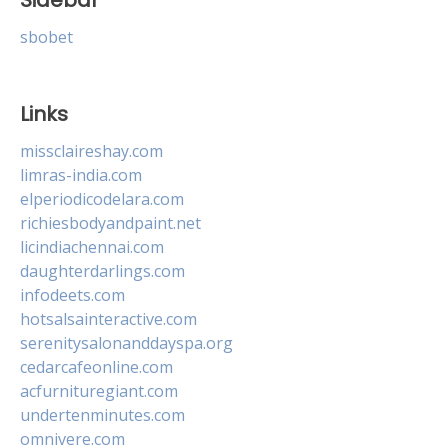
Sidebar
sbobet
Links
missclaireshay.com
limras-india.com
elperiodicodelara.com
richiesbodyandpaint.net
licindiachennai.com
daughterdarlings.com
infodeets.com
hotsalsainteractive.com
serenitysalonanddayspa.org
cedarcafeonline.com
acfurnituregiant.com
undertenminutes.com
omnivere.com