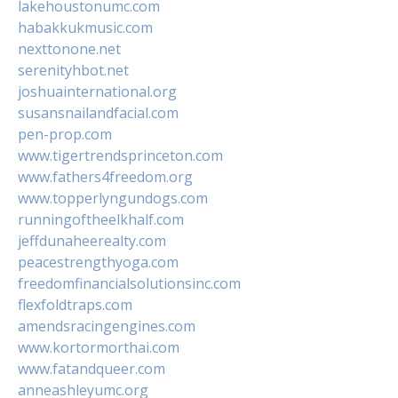
lakehoustonumc.com
habakkukmusic.com
nexttonone.net
serenityhbot.net
joshuainternational.org
susansnailandfacial.com
pen-prop.com
www.tigertrendsprinceton.com
www.fathers4freedom.org
www.topperlyngundogs.com
runningoftheelkhalf.com
jeffdunaheerealty.com
peacestrengthyoga.com
freedomfinancialsolutionsinc.com
flexfoldtraps.com
amendsracingengines.com
www.kortormorthai.com
www.fatandqueer.com
anneashleyumc.org