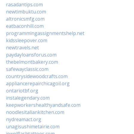
rasadantips.com
newtimbuktu.com
altronicsmfg.com
eatbaconhill.com
programmingassignmentshelp.net
kidssleepover.com
newtravels.net
paydayloansforus.com
thebelmontbakery.com
safewayclassic.com
countrysidewoodcrafts.com
appliancerepairchicagoil.org
ontariotbf.org
instalegendary.com
keepworkershealthyandsafe.com
noodlesitaliankitchen.com
nydreamact.org
unagisushimetairie.com
jewelflashtattoos.com