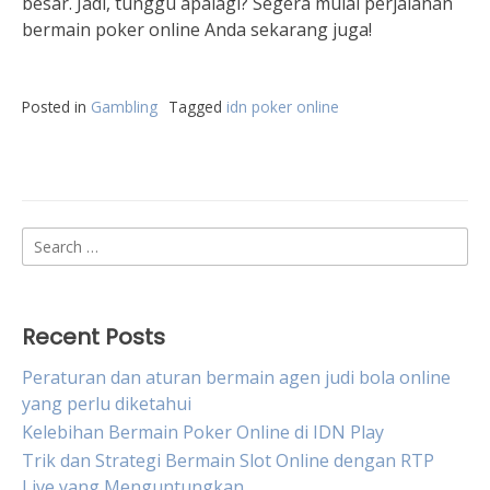
besar. Jadi, tunggu apalagi? Segera mulai perjalanan
bermain poker online Anda sekarang juga!
Posted in
Gambling
Tagged
idn poker online
Search
for:
Recent Posts
Peraturan dan aturan bermain agen judi bola online
yang perlu diketahui
Kelebihan Bermain Poker Online di IDN Play
Trik dan Strategi Bermain Slot Online dengan RTP
Live yang Menguntungkan